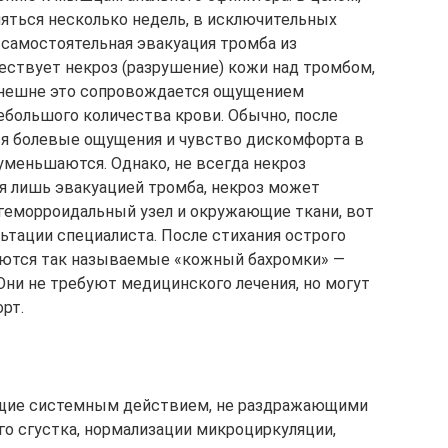
няться несколько недель, в исключительных
 самостоятельная эвакуация тромба из
ествует некроз (разрушение) кожи над тромбом,
 Внешне это сопровождается ощущением
большого количества крови. Обычно, после
я болевые ощущения и чувство дискомфорта в
уменьшаются. Однако, не всегда некроз
я лишь эвакуацией тромба, некроз может
геморроидальный узел и окружающие ткани, вот
ьтации специалиста. После стихания острого
таются так называемые «кожный бахромки» —
Они не требуют медицинского лечения, но могут
рт.
ющие системным действием, не раздражающими
го сгустка, нормализации микроциркуляции,