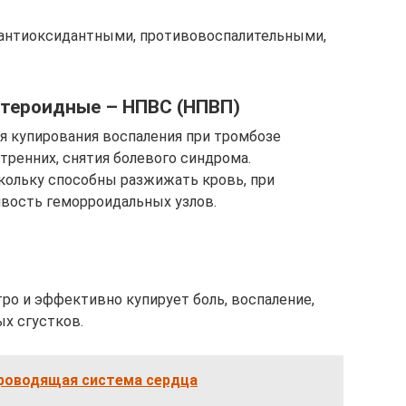
с антиоксидантными, противовоспалительными,
тероидные – НПВС (НПВП)
я купирования воспаления при тромбозе
тренних, снятия болевого синдрома.
кольку способны разжижать кровь, при
вость геморроидальных узлов.
ро и эффективно купирует боль, воспаление,
х сгустков.
проводящая система сердца