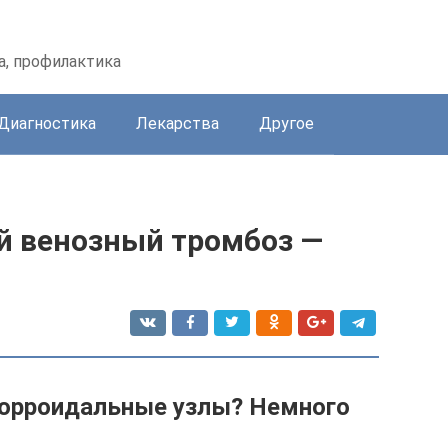
а, профилактика
Диагностика
Лекарства
Другое
й венозный тромбоз —
морроидальные узлы? Немного