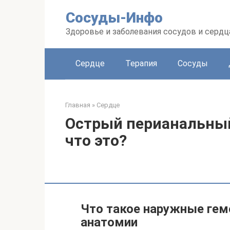
Перейти
Сосуды-Инфо
к
контенту
Здоровье и заболевания сосудов и сердц
Сердце
Терапия
Сосуды
Главная
»
Сердце
Острый перианальны
что это?
Что такое наружные ге
анатомии