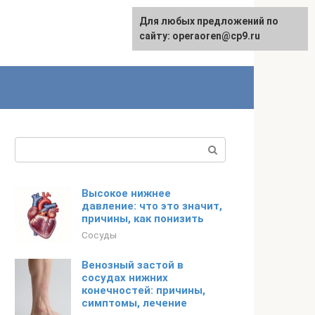
Для любых предложений по
сайту: operaoren@cp9.ru
Поиск:
Высокое нижнее
давление: что это значит,
причины, как понизить
Сосуды
Венозный застой в
сосудах нижних
конечностей: причины,
симптомы, лечение