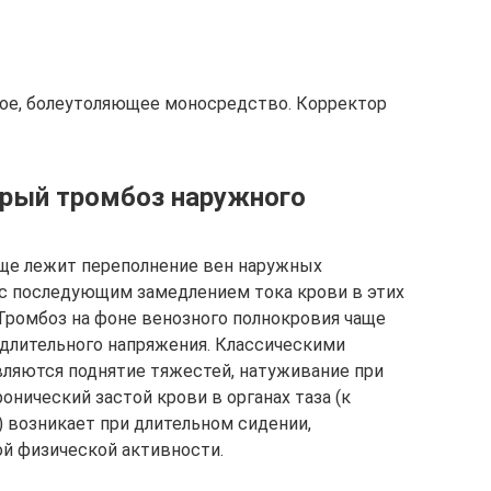
ное, болеутоляющее моносредство. Корректор
стрый тромбоз наружного
аще лежит переполнение вен наружных
с последующим замедлением тока крови в этих
Тромбоз на фоне венозного полнокровия чаще
 длительного напряжения. Классическими
ляются поднятие тяжестей, натуживание при
ронический застой крови в органах таза (к
) возникает при длительном сидении,
ой физической активности.