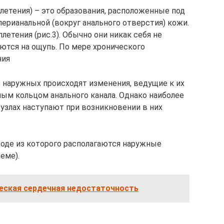
етения) – это образования, расположенные под
перианальной (вокруг анального отверстия) кожи.
етения (рис.3). Обычно они никак себя не
ются на ощупь. По мере хронического
ния
 наружных происходят изменения, ведущие к их
ым кольцом анального канала. Однако наиболее
узлах наступают при возникновении в них
ыходе из которого располагаются наружные
еме).
еская сердечная недостаточность