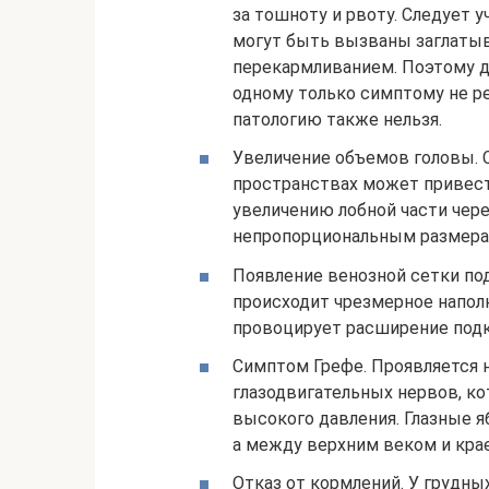
за тошноту и рвоту. Следует 
могут быть вызваны заглатыв
перекармливанием. Поэтому д
одному только симптому не р
патологию также нельзя.
Увеличение объемов головы. 
пространствах может привест
увеличению лобной части чере
непропорциональным размера
Появление венозной сетки по
происходит чрезмерное наполн
провоцирует расширение подк
Симптом Грефе. Проявляется
глазодвигательных нервов, ко
высокого давления. Глазные я
а между верхним веком и крае
Отказ от кормлений. У грудны