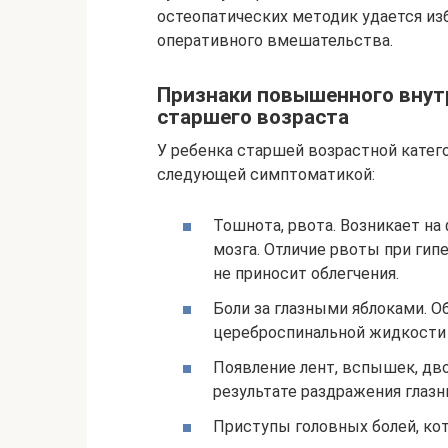
остеопатических методик удается изб
оперативного вмешательства.
Признаки повышенного внут
старшего возраста
У ребенка старшей возрастной катего
следующей симптоматикой:
Тошнота, рвота. Возникает на
мозга. Отличие рвоты при гип
не приносит облегчения.
Боли за глазными яблоками. 
цереброспинальной жидкости н
Появление лент, вспышек, дво
результате раздражения глазн
Приступы головных болей, ко