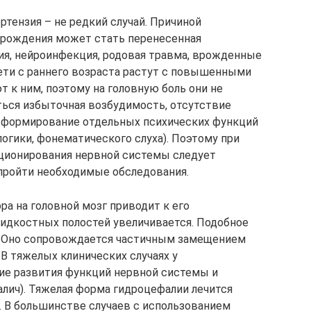
ртензия – не редкий случай. Причиной
с рождения может стать перенесенная
ия, нейроинфекция, родовая травма, врожденные
ети с раннего возраста растут с повышенными
 к ним, поэтому на головную боль они не
ься избыточная возбудимость, отсутствие
 формирование отдельных психических функций
 логики, фонематического слуха). Поэтому при
ционирования нервной системы следует
пройти необходимые обследования.
а на головной мозг приводит к его
идкостных полостей увеличивается. Подобное
. Оно сопровождается частичным замещением
В тяжелых клинических случаях у
е развития функций нервной системы и
лич). Тяжелая форма гидроцефалии лечится
. В большинстве случаев с использованием