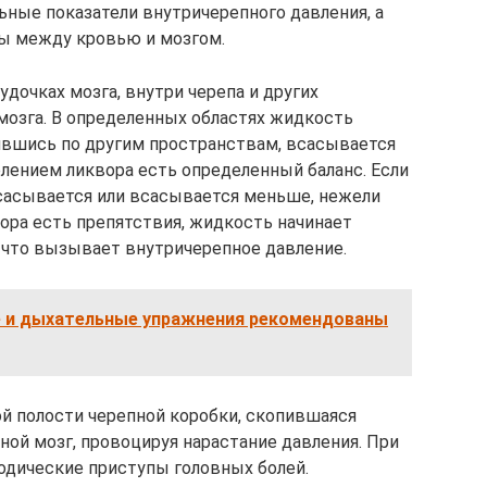
ные показатели внутричерепного давления, а
ы между кровью и мозгом.
дочках мозга, внутри черепа и других
 мозга. В определенных областях жидкость
ившись по другим пространствам, всасывается
ением ликвора есть определенный баланс. Если
сасывается или всасывается меньше, нежели
вора есть препятствия, жидкость начинает
 что вызывает внутричерепное давление.
е и дыхательные упражнения рекомендованы
ой полости черепной коробки, скопившаяся
ной мозг, провоцируя нарастание давления. При
зодические приступы головных болей.