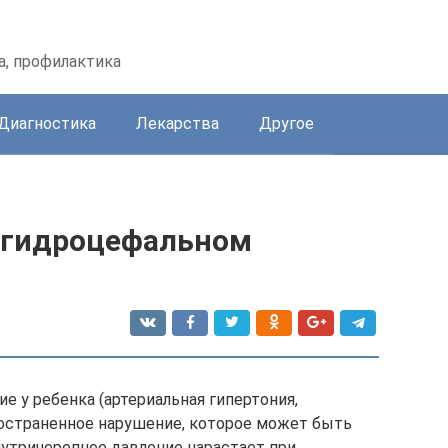
а, профилактика
Диагностика
Лекарства
Другое
 гидроцефальном
 у ребенка (артериальная гипертония,
ространенное нарушение, которое может быть
нутричерепное давление нарастает при