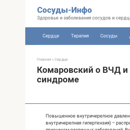
Перейти
Сосуды-Инфо
к
контенту
Здоровье и заболевания сосудов и сердц
Сердце
Терапия
Сосуды
Главная
»
Сердце
Комаровский о ВЧД и
синдроме
Повышенное внутричерепное давление
внутричерепная гипертензия) – расп
признаком различных заболеваний. В