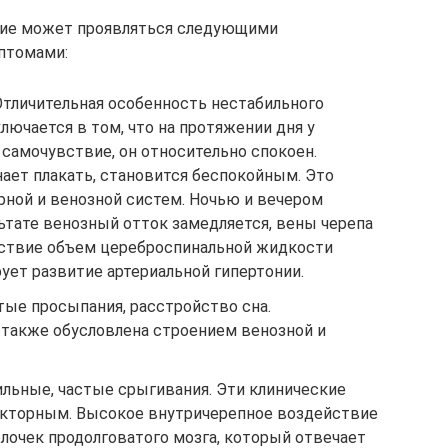
ие может проявляться следующими
птомами:
Отличительная особенность нестабильного
лючается в том, что на протяжении дня у
самочувствие, он относительно спокоен.
ает плакать, становится беспокойным. Это
рной и венозной систем. Ночью и вечером
ьтате венозный отток замедляется, вены черепа
дствие объем цереброспинальной жидкости
рует развитие артериальной гипертонии.
тые просыпания, расстройство сна.
также обусловлена строением венозной и
ильные, частые срыгивания. Эти клинические
екторным. Высокое внутричерепное воздействие
лочек продолговатого мозга, который отвечает