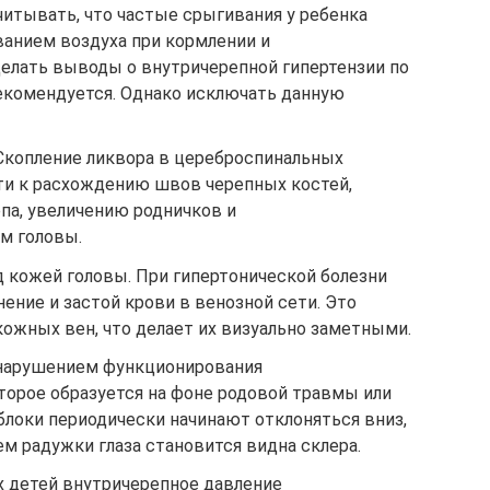
учитывать, что частые срыгивания у ребенка
анием воздуха при кормлении и
елать выводы о внутричерепной гипертензии по
екомендуется. Однако исключать данную
Скопление ликвора в цереброспинальных
и к расхождению швов черепных костей,
па, увеличению родничков и
м головы.
д кожей головы. При гипертонической болезни
ение и застой крови в венозной сети. Это
ожных вен, что делает их визуально заметными.
 нарушением функционирования
торое образуется на фоне родовой травмы или
блоки периодически начинают отклоняться вниз,
м радужки глаза становится видна склера.
х детей внутричерепное давление