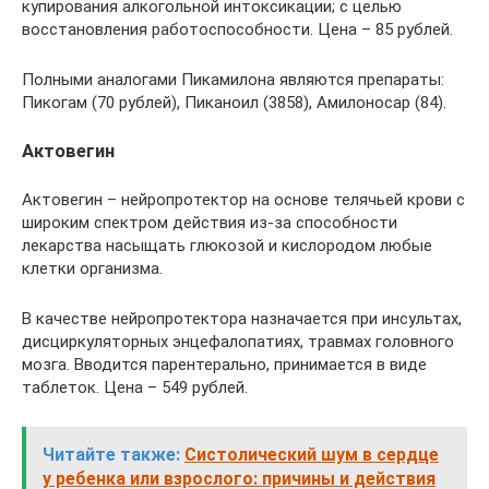
купирования алкогольной интоксикации; с целью
восстановления работоспособности. Цена – 85 рублей.
Полными аналогами Пикамилона являются препараты:
Пикогам (70 рублей), Пиканоил (3858), Амилоносар (84).
Актовегин
Актовегин – нейропротектор на основе телячьей крови с
широким спектром действия из-за способности
лекарства насыщать глюкозой и кислородом любые
клетки организма.
В качестве нейропротектора назначается при инсультах,
дисциркуляторных энцефалопатиях, травмах головного
мозга. Вводится парентерально, принимается в виде
таблеток. Цена – 549 рублей.
Читайте также:
Систолический шум в сердце
у ребенка или взрослого: причины и действия