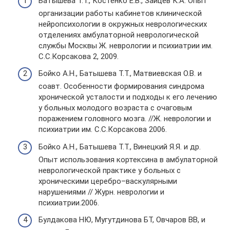
Батышева Т.Т., Костенко Е.В., Зайцев К.А. Опыт
организации работы кабинетов клинической
нейропсихологии в окружных неврологических
отделениях амбулаторной неврологической
службы Москвы Ж. неврологии и психиатрии им.
С.С.Корсакова 2, 2009.
Бойко А.Н., Батышева Т.Т., Матвиевская О.В. и
соавт. Особенности формирования синдрома
хронической усталости и подходы к его лечению
у больных молодого возраста с очаговым
поражением головного мозга. //Ж. неврологии и
психиатрии им. С.С.Корсакова 2006.
Бойко А.Н., Батышева Т.Т., Винецкий Я.Я. и др.
Опыт использования кортексина в амбулаторной
неврологической практике у больных с
хроническими церебро–васкулярными
нарушениями // Журн. неврологии и
психиатрии.2006.
Булдакова НЮ, Мугутдинова БТ, Овчаров ВВ, и