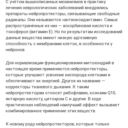
С учётом вышеописанных механизмов в практику
лечения неврологических заболеваний внедрялись
препараты-нейропротекторы, связывающие свободные
радикалы. Они называются «антиоксидантами». Самые
распространённые из них — аскорбиновая кислота и
токоферол (витамин Е). Но по результатам исследований
данные вещества имеют низкую адгезивную
способность с мембранами клеток, в особенности у
нейронов.
Для нормализации функционирования митохондрий в
настоящее время применяются нейропротекторы,
которые улучшают усвоение кислорода клетками и
обеспечивают их энергией. Другое их название —
корректоры тканевого дыхания. К таким
нейропротекторам относят рибофлавин, коэнзим Q10,
янтарную кислоту, цитохром С и другие. В ходе
практических наблюдений наилучший эффект вызывает
комбинированное применение этих веществ.
К новому роду нейропротекторов, которые только