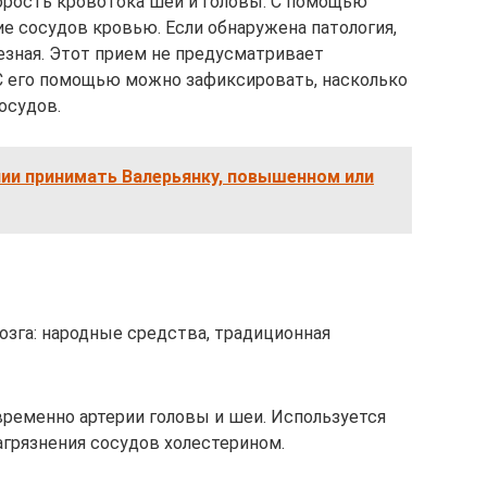
орость кровотока шеи и головы. С помощью
е сосудов кровью. Если обнаружена патология,
езная. Этот прием не предусматривает
С его помощью можно зафиксировать, насколько
осудов.
нии принимать Валерьянку, повышенном или
озга: народные средства, традиционная
временно артерии головы и шеи. Используется
загрязнения сосудов холестерином.