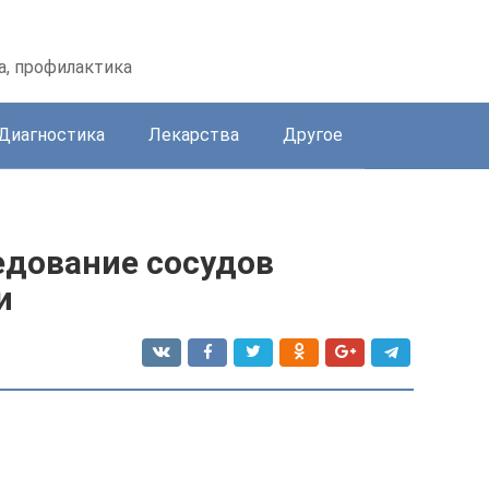
а, профилактика
Диагностика
Лекарства
Другое
едование сосудов
и