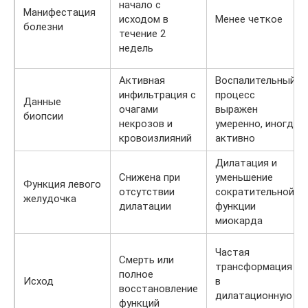
начало с
Манифестация
исходом в
Менее четкое
болезни
течение 2
недель
Активная
Воспалительный
инфильтрация с
процесс
Данные
очагами
выражен
биопсии
некрозов и
умеренно, иногда
кровоизлияний
активно
Дилатация и
Снижена при
уменьшение
Функция левого
отсутствии
сократительной
желудочка
дилатации
функции
миокарда
Частая
Смерть или
трансформация
полное
Исход
в
восстановление
дилатационную
функций