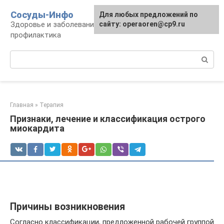
Перейти
Сосуды-Инфо
Для любых предложений по
к
Здоровье и заболевания сосудов и сердца,
сайту: operaoren@cp9.ru
контенту
профилактика
Поиск:
Главная
»
Терапия
Признаки, лечение и классификация острого
миокардита
Причины возникновения
Согласно классификации, предложенной рабочей группой