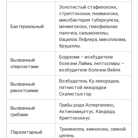
Золотистый стафилококк,
стрептококки, пневмококк,
микобактерия туберкулеза,
Бактериальный
менингококк, гемофильная
палочка, сальмонеллы,
бацилла Лефлера, микоплазма,
бруцеллы.
Боррелии – возбудители
Вызванный
болезни Лайма, лептоспиры –
спирохетами
возбудители болезни Вейля.
Возбудитель Ку-лихорадки,
Вызванный
пятнистой лихорадки
риккетсиями
Скалистых гор.
Грибы рода Аспергиллюс,
Вызванный
Актиномицетус, Кандида,
грибами
Криптококкус.
Трихинелла, эхинококк, свиной
Паразитарный
цепень.