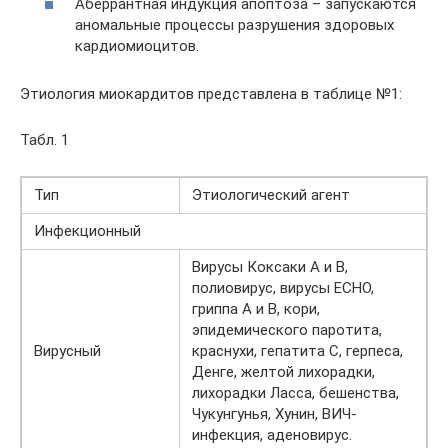
Аберрантная индукция апоптоза – запускаются
аномальные процессы разрушения здоровых
кардиомиоцитов.
Этиология миокардитов представлена в таблице №1:
Табл. 1
Тип
Этиологический агент
Инфекционный
Вирусы Коксаки А и В,
полиовирус, вирусы ECHO,
гриппа А и В, кори,
эпидемического паротита,
Вирусный
краснухи, гепатита С, герпеса,
Денге, желтой лихорадки,
лихорадки Ласса, бешенства,
Чукунгунья, Хунин, ВИЧ-
инфекция, аденовирус.