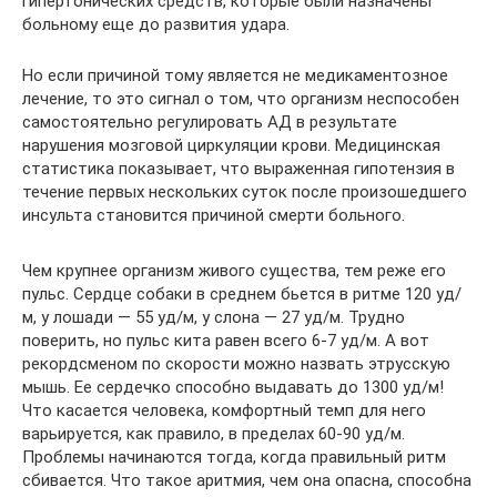
гипертонических средств, которые были назначены
больному еще до развития удара.
Но если причиной тому является не медикаментозное
лечение, то это сигнал о том, что организм неспособен
самостоятельно регулировать АД в результате
нарушения мозговой циркуляции крови. Медицинская
статистика показывает, что выраженная гипотензия в
течение первых нескольких суток после произошедшего
инсульта становится причиной смерти больного.
Чем крупнее организм живого существа, тем реже его
пульс. Сердце собаки в среднем бьется в ритме 120 уд/
м, у лошади — 55 уд/м, у слона — 27 уд/м. Трудно
поверить, но пульс кита равен всего 6-7 уд/м. А вот
рекордсменом по скорости можно назвать этрусскую
мышь. Ее сердечко способно выдавать до 1300 уд/м!
Что касается человека, комфортный темп для него
варьируется, как правило, в пределах 60-90 уд/м.
Проблемы начинаются тогда, когда правильный ритм
сбивается. Что такое аритмия, чем она опасна, способна