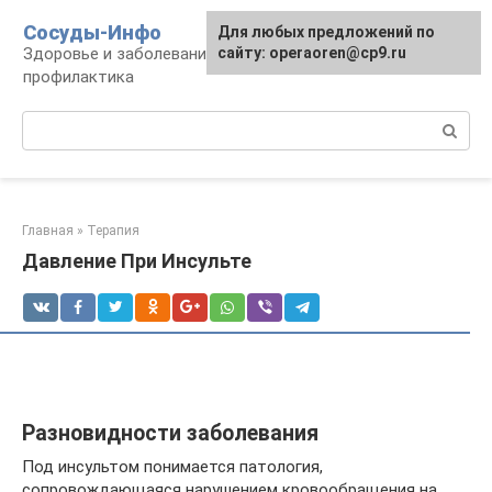
Перейти
Сосуды-Инфо
Для любых предложений по
к
Здоровье и заболевания сосудов и сердца,
сайту: operaoren@cp9.ru
контенту
профилактика
Поиск:
Главная
»
Терапия
Давление При Инсульте
Разновидности заболевания
Под инсультом понимается патология,
сопровождающаяся нарушением кровообращения на