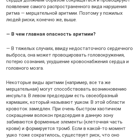
сердца должным образом сокращаться и провоцируют
появление самого распространенного вида нарушения
ритма — мерцательной аритмии. Поэтому у пожилых
людей риски, конечно же, выше.
— В чем главная опасность аритмии?
— В тяжелых случаях, ввиду недостаточного сердечного
выброса, она может провоцировать головокружения,
потерю сознания, ухудшение кровоснабжения сердца и
головного мозга.
Некоторые виды аритмии (например, все та же
мерцательная) могут способствовать возникновению
инсульта. В левом предсердии есть своеобразный
кармашек, который называют ушком. В этой области
кровоток замедлен. При очень быстром хаотичном
сокращении волокон предсердия в данную зону
забиваются форменные элементы (клеточная часть
крови) и формируется тромб. Если в какой-то момент
ушко тоже сократилось, существует риск, что оно