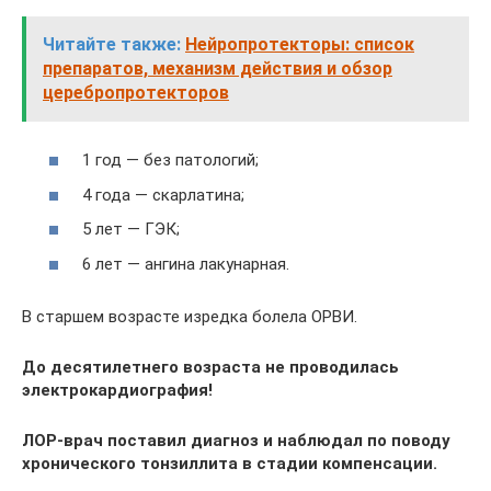
Читайте также:
Нейропротекторы: список
препаратов, механизм действия и обзор
церебропротекторов
1 год — без патологий;
4 года — скарлатина;
5 лет — ГЭК;
6 лет — ангина лакунарная.
В старшем возрасте изредка болела ОРВИ.
До десятилетнего возраста не проводилась
электрокардиография!
ЛОР-врач поставил диагноз и наблюдал по поводу
хронического тонзиллита в стадии компенсации.