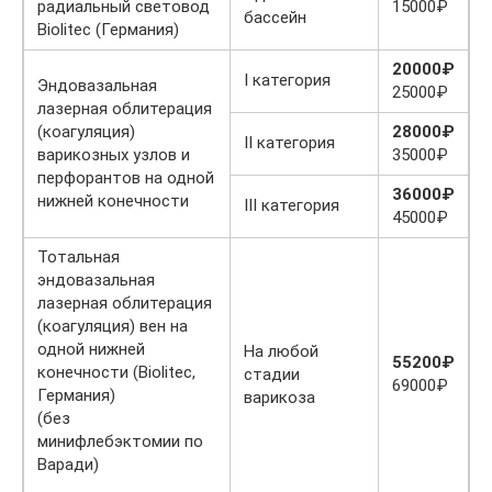
радиальный световод
15000₽
бассейн
Biolitec (Германия)
20000₽
I категория
Эндовазальная
25000₽
лазерная облитерация
(коагуляция)
28000₽
II категория
варикозных узлов и
35000₽
перфорантов на одной
36000₽
нижней конечности
III категория
45000₽
Тотальная
эндовазальная
лазерная облитерация
(коагуляция) вен на
одной нижней
На любой
55200₽
конечности (Biolitec,
стадии
69000₽
Германия)
варикоза
(без
минифлебэктомии по
Варади)