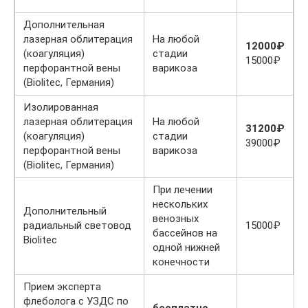
Дополнительная
лазерная облитерация
На любой
12000₽
(коагуляция)
стадии
15000₽
перфорантной вены
варикоза
(Biolitec, Германия)
Изолированная
лазерная облитерация
На любой
31200₽
(коагуляция)
стадии
39000₽
перфорантной вены
варикоза
(Biolitec, Германия)
При лечении
нескольких
Дополнительный
венозных
радиальный световод
15000₽
бассейнов на
Biolitec
одной нижней
конечности
Прием эксперта
флеболога с УЗДС по
бесплатно