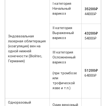
I категория
Начальный
35200₽
варикоз
44000₽
II категория
Выраженный
43200₽
Эндовазальная
варикоз
54000₽
лазерная облитерация
(коагуляция) вен на
одной нижней
III категория
конечности (Biolitec,
Осложненный
Германия)
варикоз
51200₽
(при тромбозе
64000₽
или
трофической
язве и т.п.)
Одноразовый
Один венозный