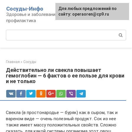
Перейти
Сосуды-Инфо
Для любых предложений по
к
Здоровье и заболевания сосудов и сердца,
сайту: operaoren@cp9.ru
контенту
профилактика
Поиск:
Главная
»
Сосуды
Действительно ли свекла повышает
гемоглобин — 6 фактов о ее пользе для крови
и не только
Свекла (в простонародье — буряк) как в сыром, так и
вареном виде — очень полезный продукт. Сок из нее
также имеет массу положительных свойств. Сложно
сказать, для какой системы организма этот овощ