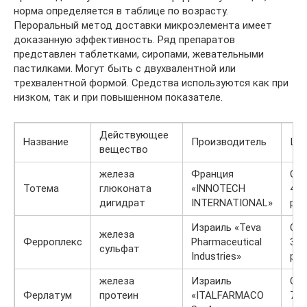
норма определяется в таблице по возрасту.
Пероральный метод доставки микроэлемента имеет
доказанную эффективность. Ряд препаратов
представлен таблетками, сиропами, жевательными
пастилками. Могут быть с двухвалентной или
трехвалентной формой. Средства используются как при
низком, так и при повышенном показателе.
Действующее
Название
Производитель
Це
вещество
железа
Франция
От
Тотема
глюконата
«INNOTECH
490
дигидрат
INTERNATIONAL»
р.
Израиль «Teva
От
железа
Ферроплекс
Pharmaceutical
319
сульфат
Industries»
р.
железа
Израиль
От
Ферлатум
протеин
«ITALFARMACO
770