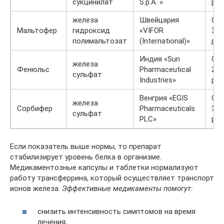
сукцинилат
S.p.A. »
р.
железа
Швейцария
От
Мальтофер
гидроксид
«VIFOR
324
полимальтозат
(International)»
р.
Индия «Sun
От
железа
Фенюльс
Pharmaceutical
273
сульфат
Industries»
р.
Венгрия «EGIS
От
железа
Сорбифер
Pharmaceuticals
340
сульфат
PLC»
р.
Если показатель выше нормы, то препарат
стабилизирует уровень белка в организме.
Медикаментозные капсулы и таблетки нормализуют
работу трансферрина, который осуществляет транспорт
ионов железа.
Эффективные медикаменты помогут:
снизить интенсивность симптомов на время
лечения;