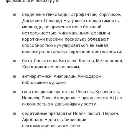
фармакологических групп:
сердечные гликозиды: Строфантин, Коргликон,
Дигоксин, Целанид – улучшают сократимость
миокарда, но применяются с большой
осторожностью, минимальными дозами и
короткими курсами, поскольку обладают
способностью кумулироваться, вызывая
внезапную остановку сердечной деятельности;
бета-блокаторы: Беталок, Конкор, Метопролол,
Карведилол по показаниям;
антиаритмики: Анаприлин, Амиодарон –
небольшими курсами;
гипотензивные средства: Ренитек, Ко-ренитек,
Норваск, Энап, Амлодипин – при высоком АД со
склонностью к дальнейшему росту;
седативные препараты: Ново-Пассит, Персен,
Афобазол – для стабилизации
психоэмоционального фона.