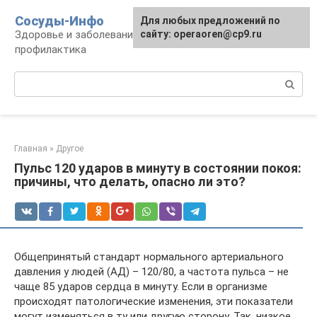
Перейти
Сосуды-Инфо
Для любых предложений по
к
Здоровье и заболевания сосудов и сердца,
сайту: operaoren@cp9.ru
контенту
профилактика
Поиск:
Главная
»
Другое
Пульс 120 ударов в минуту в состоянии покоя:
причины, что делать, опасно ли это?
Общепринятый стандарт нормального артериального
давления у людей (АД) – 120/80, а частота пульса – не
чаще 85 ударов сердца в минуту. Если в организме
происходят патологические изменения, эти показатели
могут изменяться в ту или другую сторону. Так, низкое