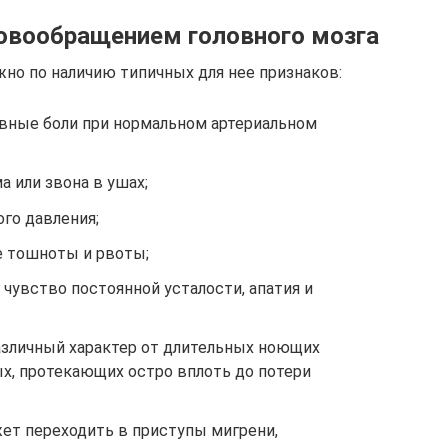
овообращением головного мозга
о по наличию типичных для нее признаков:
овные боли при нормальном артериальном
 или звона в ушах;
го давления;
е тошноты и рвоты;
чувство постоянной усталости, апатия и
азличный характер от длительных ноющих
, протекающих остро вплоть до потери
жет переходить в приступы мигрени,