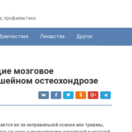
а, профилактика
Диагностика
Лекарства
Другое
ие мозговое
шейном остеохондрозе
ается из-за неправильной осанки или травмы,
узке на шею и изнашиванию суставной и костной