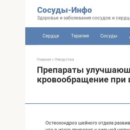
Перейти
Сосуды-Инфо
к
контенту
Здоровье и заболевания сосудов и сердц
Сердце
Терапия
Сосуды
Главная
»
Лекарства
Препараты улучшающ
кровообращение при 
Остеохондроз шейного отдела развив
что в итоге приводит к сильной нагр