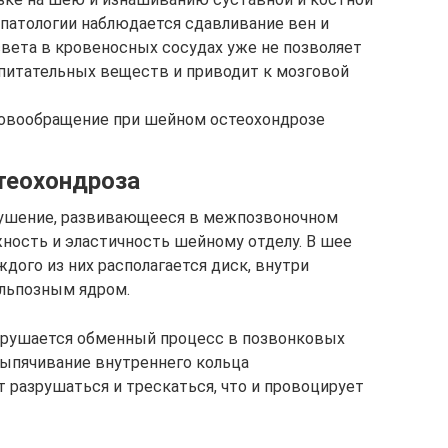
 патологии наблюдается сдавливание вен и
света в кровеносных сосудах уже не позволяет
питательных веществ и приводит к мозговой
овообращение при шейном остеохондрозе
теохондроза
рушение, развивающееся в межпозвоночном
ность и эластичность шейному отделу. В шее
дого из них располагается диск, внутри
ульпозным ядром.
арушается обменный процесс в позвонковых
 выпячивание внутреннего кольца
 разрушаться и трескаться, что и провоцирует