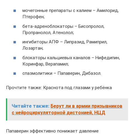
мочегонные препараты с калием – Амилорид,
Птерофен;
бета-адреноблокаторы – Бисопролол,
Пропранолол, Атенолол;
ингибиторы АПФ – Липразид, Рамиприл,
Лозартан;
блокаторы кальциевых каналов – Нифедипин,
Коринфар, Верапамил;
спазмолитики – Папаверин, Дибазол.
Прочтите также: Краснота под глазами у ребёнка
Читайте также:
Берут ли в армии призывников
с нейроциркуляторной дистонией, НЦД
Папаверин эффективно понижает давление