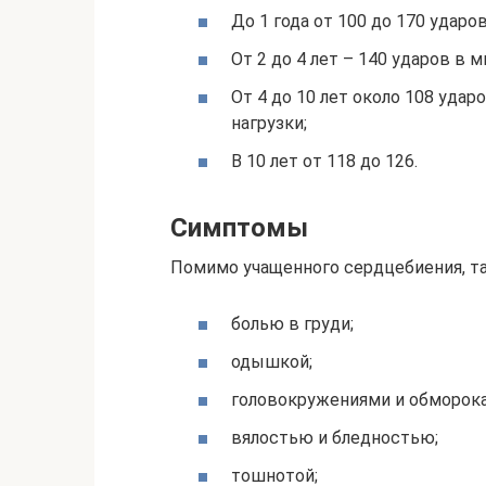
До 1 года от 100 до 170 ударов
От 2 до 4 лет – 140 ударов в м
От 4 до 10 лет около 108 удар
нагрузки;
В 10 лет от 118 до 126.
Симптомы
Помимо учащенного сердцебиения, та
болью в груди;
одышкой;
головокружениями и обморок
вялостью и бледностью;
тошнотой;