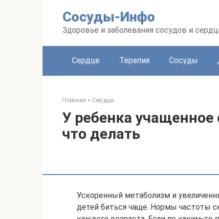
Перейти
Сосуды-Инфо
к
контенту
Здоровье и заболевания сосудов и сердц
Сердце
Терапия
Сосуды
Главная
»
Сердце
У ребенка учащенное
что делать
Ускоренный метаболизм и увеличенн
детей биться чаще. Нормы частоты 
каждого возраста. Если по каким-то