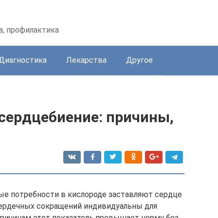
а, профилактика
Диагностика
Лекарства
Другое
 сердцебиение: причины,
ые потребности в кислороде заставляют сердце
сердечных сокращений индивидуальны для
 причинам этот показатель превышает норму без