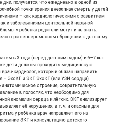
 дни, получается, что ежедневно в одной из
рачебной точки зрения внезапная смерть у детей
ичинами – как кардиологическими с развитием
так и заболеваниями центральной нервной
лемы у ребёнка родители могут и не знать.
вано при своевременном обращении к детскому
 затем в 3 года (перед дет­ским садом) и 6–7 лет
ядке дети должны проходить медицинскую
 врач-кардиолог, который обязан направить
 – ЭхоКГ и ЭКГ. ЭхоКГ (или УЗИ сердца)
го анатомическое строение, сократительную
авление в полостях, что необходимо для
ной аномалии сердца и лёгких. ЭКГ анализирует
ыявляет её нарушения, в т. ч. и опасные для
ритма у ребёнка врач направляет его на
ирование ЭКГ и консультацию детского