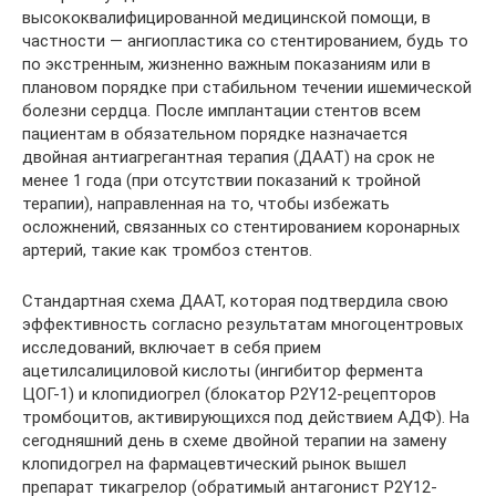
высококвалифицированной медицинской помощи, в
частности — ангиопластика со стентированием, будь то
по экстренным, жизненно важным показаниям или в
плановом порядке при стабильном течении ишемической
болезни сердца. После имплантации стентов всем
пациентам в обязательном порядке назначается
двойная антиагрегантная терапия (ДААТ) на срок не
менее 1 года (при отсутствии показаний к тройной
терапии), направленная на то, чтобы избежать
осложнений, связанных со стентированием коронарных
артерий, такие как тромбоз стентов.
Стандартная схема ДААТ, которая подтвердила свою
эффективность согласно результатам многоцентровых
исследований, включает в себя прием
ацетилсалициловой кислоты (ингибитор фермента
ЦОГ-1) и клопидиогрел (блокатор P2Y12-рецепторов
тромбоцитов, активирующихся под действием АДФ). На
сегодняшний день в схеме двойной терапии на замену
клопидогрел на фармацевтический рынок вышел
препарат тикагрелор (обратимый антагонист P2Y12-