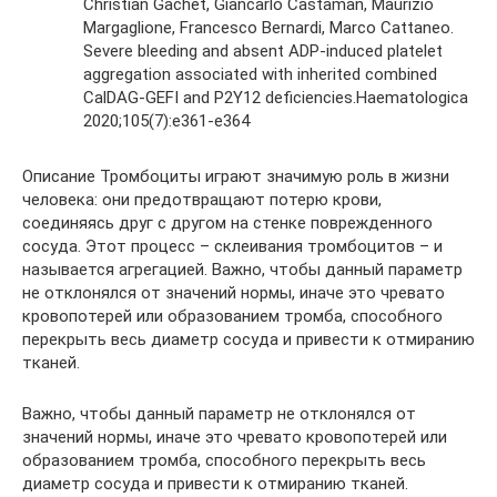
Christian Gachet, Giancarlo Castaman, Maurizio
Margaglione, Francesco Bernardi, Marco Cattaneo.
Severe bleeding and absent ADP-induced platelet
aggregation associated with inherited combined
CalDAG-GEFI and P2Y12 deficiencies.Haematologica
2020;105(7):e361-e364
Описание Тромбоциты играют значимую роль в жизни
человека: они предотвращают потерю крови,
соединяясь друг с другом на стенке поврежденного
сосуда. Этот процесс – склеивания тромбоцитов – и
называется агрегацией. Важно, чтобы данный параметр
не отклонялся от значений нормы, иначе это чревато
кровопотерей или образованием тромба, способного
перекрыть весь диаметр сосуда и привести к отмиранию
тканей.
Важно, чтобы данный параметр не отклонялся от
значений нормы, иначе это чревато кровопотерей или
образованием тромба, способного перекрыть весь
диаметр сосуда и привести к отмиранию тканей.