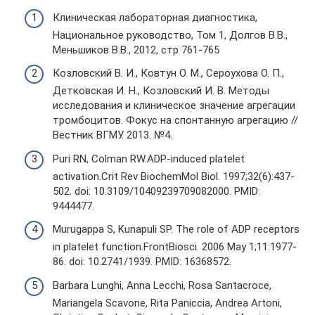
Клиническая лабораторная диагностика,
Национальное руководство, Том 1, Долгов В.В.,
Меньшиков В.В., 2012, стр 761-765
Козловский В. И., Ковтун О. М., Сероухова О. П.,
Детковская И. Н., Козловский И. В. Методы
исследования и клиническое значение агрегации
тромбоцитов. Фокус на спонтанную агрегацию //
Вестник ВГМУ. 2013. №4.
Puri RN, Colman RW.ADP-induced platelet
activation.Crit Rev BiochemMol Biol. 1997;32(6):437-
502. doi: 10.3109/10409239709082000. PMID:
9444477.
Murugappa S, Kunapuli SP. The role of ADP receptors
in platelet function.FrontBiosci. 2006 May 1;11:1977-
86. doi: 10.2741/1939. PMID: 16368572.
Barbara Lunghi, Anna Lecchi, Rosa Santacroce,
Mariangela Scavone, Rita Paniccia, Andrea Artoni,