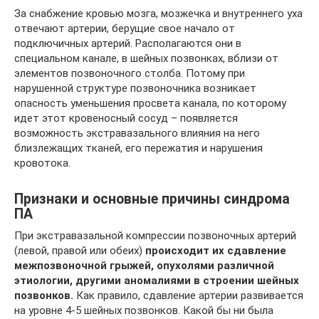
За снабжение кровью мозга, мозжечка и внутреннего уха
отвечают артерии, берущие свое начало от
подключичных артерий. Располагаются они в
специальном канале, в шейных позвонках, вблизи от
элементов позвоночного столба. Потому при
нарушенной структуре позвоночника возникает
опасность уменьшения просвета канала, по которому
идет этот кровеносный сосуд – появляется
возможность экстравазального влияния на него
близлежащих тканей, его пережатия и нарушения
кровотока.
Признаки и основные причины синдрома
ПА
При экстравазальной компрессии позвоночных артерий
(левой, правой или обеих)
происходит их сдавление
межпозвоночной грыжей, опухолями различной
этиологии, другими аномалиями в строении шейных
позвонков.
Как правило, сдавление артерии развивается
на уровне 4-5 шейных позвонков. Какой бы ни была