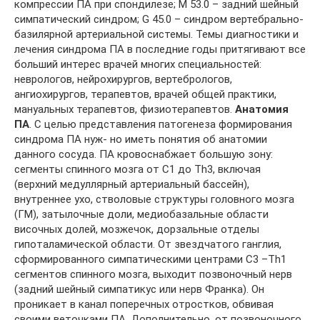
компрессии ПА при спондилезе; М 53.0 – задний шейный
симпатический синдром; G 45.0 – синдром вертебрально-
базилярной артериальной системы. Темы диагностики и
лечения синдрома ПА в последние годы притягивают все
больший интерес врачей многих специальностей:
неврологов, нейрохирургов, вертебрологов,
ангиохирургов, терапевтов, врачей общей практики,
мануальных терапевтов, физиотерапевтов.
Анатомия
ПА
. С целью представления патогенеза формирования
синдрома ПА нуж- но иметь понятия об анатомии
данного сосуда. ПА кровоснабжает большую зону:
сегменты спинного мозга от С1 до Th3, включая
(верхний медуллярный артериальный бассейн),
внутреннее ухо, стволовые структуры головного мозга
(ГМ), затылочные доли, медиобазальные области
височных долей, мозжечок, дорзальные отделы
гипоталамической области. От звездчатого ганглия,
сформированного симпатическими центрами С3 –Th1
сегментов спинного мозга, выходит позвоночный нерв
(задний шейный симпатикус или нерв Франка). Он
проникает в канал поперечных отростков, обвивая
своими веточками ПА. Дополнительно, от позвоночного