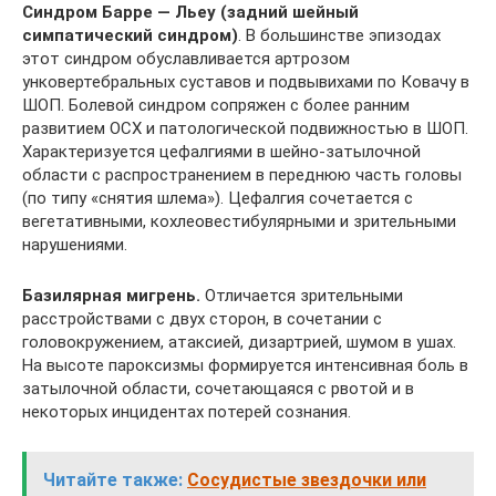
Синдром Барре — Льеу (задний шейный
симпатический синдром)
. В большинстве эпи­зодах
этот синдром обуславливается артрозом
унковертебральных суставов и подвывихами по Ковачу в
ШОП. Болевой синдром сопряжен с более ранним
развитием ОСХ и патологиче­ской подвижностью в ШОП.
Характеризуется цефалгиями в шейно-затылочной
области с распространением в переднюю часть головы
(по типу «снятия шлема»). Цефалгия сочетается с
вегетативными, кохлеовестибулярными и зрительными
нарушениями.
Базилярная мигрень.
Отличается зрительными
расстройствами с двух сторон, в соче­тании с
головокружением, атаксией, дизартрией, шумом в ушах.
На высоте пароксизмы формируется интенсивная боль в
затылочной области, сочетающаяся с рвотой и в
некоторых инцидентах потерей сознания.
Читайте также:
Сосудистые звездочки или