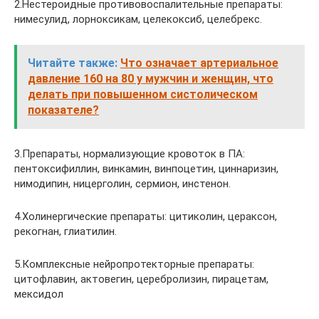
2.Нестероидные противовоспалительные препараты:
нимесулид, лорноксикам, целекоксиб, целебрекс.
Читайте также:
Что означает артериальное
давление 160 на 80 у мужчин и женщин, что
делать при повышенном систолическом
показателе?
3.Препараты, нормализующие кровоток в ПА:
пентоксифиллин, винкамин, винпоцетин, циннаризин,
нимодипин, ницерголин, cермион, инстенон.
4.Холинергические препараты: цитиколин, цераксон,
рекогнан, глиатилин.
5.Комплексные нейропротекторные препараты:
цитофлавин, актовегин, церебролизин, пир­ацетам,
мексидол