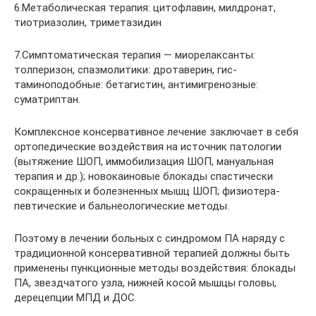
6.Метаболическая терапия: цитофлавин, милдронат,
тиотриазолин, триметазидин
7.Симптоматическая терапия — миорелаксанты:
толперизон, спазмолитики: дротаверин, гис­
таминоподобные: бетагистин, антимигренозные:
суматриптан.
Комплексное консервативное лечение заключает в себя
ортопедические воздействия на источник патологии
(вытяжение ШОП, иммобилизация ШОП, мануальная
терапия и др.); новокаиновые блокады спастически
сокращенных и болезненных мышц ШОП; физиотера­
певтические и бальнеологические методы.
Поэтому в лечении больных с синдромом ПА наряду с
традиционной консервативной терапией должны быть
применены пункционные методы воздействия: блокады
ПА, звездча­того узла, нижней косой мышцы головы,
дерецепции МПД и ДОС.