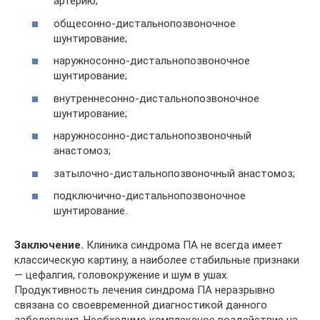
артерию;
общесонно-дистальнопозвоночное
шунтирование;
наружносонно-дистальнопозвоночное
шунтирование;
внутреннесонно-дистальнопозвоночное
шунтирование;
наружносонно-дистальнопозвоночный
анастомоз;
затылочно-дистальнопозвоночный анастомоз;
подключично-дистальнопозвоночное
шунтирование.
Заключение.
Клиника синдрома ПА не всегда имеет
классическую картину, а наибо­лее стабильные признаки
— цефалгия, головокружение и шум в ушах.
Продуктивность лече­ния синдрома ПА неразрывно
связана со своевременной диагностикой данного