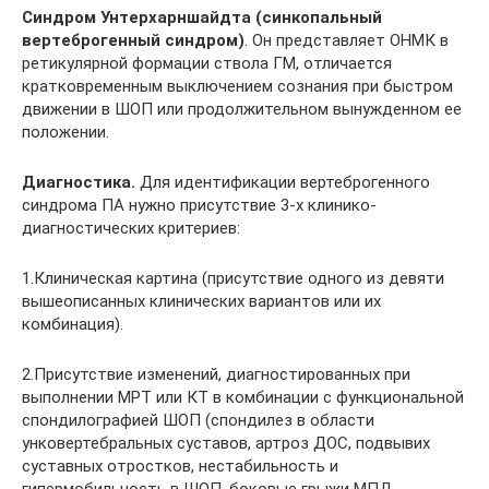
Синдром Унтерхарншайдта (синкопальный
вертеброгенный синдром)
. Он представля­ет ОНМК в
ретикулярной формации ствола ГМ, отличается
кратковременным выключением сознания при быстром
движении в ШОП или продолжительном вынужденном ее
положении.
Диагностика.
Для идентификации вертеброгенного
синдрома ПА нужно присутствие 3-х клинико-
диагностических критериев:
1.Клиническая картина (присутствие одного из девяти
вышеописанных клинических вари­антов или их
комбинация).
2.Присутствие изменений, диагностированных при
выполнении МРТ или КТ в комбинации с функциональной
спондилографией ШОП (спондилез в области
унковертебральных суставов, артроз ДОС, подвывих
суставных отростков, нестабильность и
гипермобильность в ШОП, бо­ковые грыжи МПД,