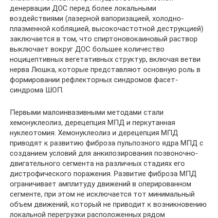
денервации ДОС перед более локальными
воздействиями (лазерной вапоризацией, холодно-
плазменной кобляцией, высокочастотной деструкцией)
заключается в том, что спиртоновокаиновый рас­твор
выключает вокруг ДОС большее количество
ноцицептивных вегетативных структур, включая ветви
нерва Люшка, которые представляют основную роль в
формировании реф­лекторных синдромов фасет-
синдрома ШОП.
Первыми малоинвазивными методами стали
хемонуклеолиз, дерецепция МПД и пер­кутанная
нуклеотомия. Хемонуклеолиз и дерецепция МПД
приводят к развитию фиб­роза пульпозного ядра МПД с
созданием условий для анкилозирования позвоночно­
двигательного сегмента на различных стадиях его
дистрофического поражения. Развитие фиброза МПД
ограничивает амплитуду движений в оперированном
сегменте, при этом не исключается тот минимальный
объем движений, который не приводит к возникновению
ло­кальной перегрузки расположенных рядом