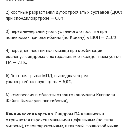
2) костные разрастания дугоотросчатых суставов (ДОС)
при спондилоартрозе — 6,0%;
3) передне-верхний угол суставного отростка при
подвывихах при разгибании (по Ковачу) в ШОП — 25,0%;
4) передняя лестничная мышца при комбинации
скаленус-синдрома с латеральным отхожде- нием устья
ПА — 7,1%;
5) боковая грыжа МПД, вышедшая через
унковертебральную щель — 6,0%;
6) компрессия в области атланта (аномалии Клиппеля–
Фейля, Киммерли, платибазия);
Клиническая картина
. Синдром ПА клинически
отражается пароксизмальными цефалгиями (по типу
мигрени), головокружениями, атаксией, тошнотой и/или