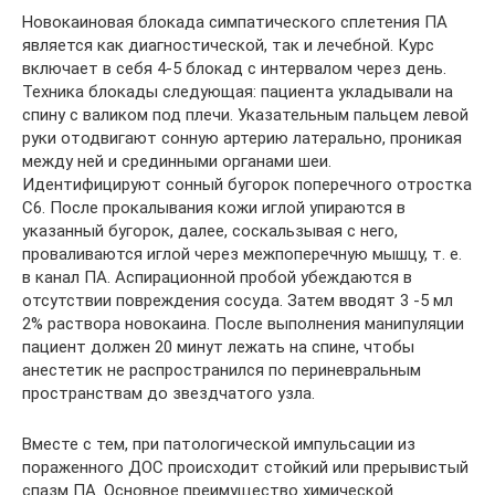
Новокаиновая блокада симпатического сплетения ПА
является как диагностической, так и лечебной. Курс
включает в себя 4-5 блокад с интервалом через день.
Техника блокады следующая: пациента укладывали на
спину с валиком под плечи. Указательным пальцем ле­вой
руки отодвигают сонную артерию латерально, проникая
между ней и срединными орга­нами шеи.
Идентифицируют сонный бугорок поперечного отростка
С6. После прокалывания кожи иглой упираются в
указанный бугорок, далее, соскальзывая с него,
проваливаются иг­лой через межпоперечную мышцу, т. е.
в канал ПА. Аспирационной пробой убеждаются в
отсутствии повреждения сосуда. Затем вводят 3 -5 мл
2% раствора новокаина. После выпол­нения манипуляции
пациент должен 20 минут лежать на спине, чтобы
анестетик не распро­странился по периневральным
пространствам до звездчатого узла.
Вместе с тем, при патологической импульсации из
пораженного ДОС происходит стойкий или прерывистый
спазм ПА. Основное преимущество химической