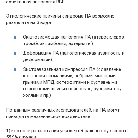
сочетанная патология ВББ.
Этиологические причины синдрома ПА возможно
разделить на 3 вида:
Окклюзирующая патология ПА (атеросклероз,
тромбозы, эмболии, артерииты).
Деформация ПА (патологическая извитость и
деформации).
Экстравазальная компрессия ПА (сдавление
костными аномалиями, ребрами, мышцами,
грыжами МПД, остеофитами и суставными
отростками шейных позвонков, рубцами, опу­
холями и пр.).
По данным различных исследователей, на ПА могут
приводить механическое воздействие:
1) костные разрастания унковертебральных суставов в
55,9% случаев;