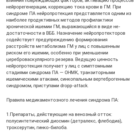
влияния повреждающих факторов, активацию процессов
нейрорегенерации, коррек­цию тока крови в ГМ. При
синдроме ПА нейропротекция представляется одним из
наиболее продуктивных методов профилактики
хронической ишемии ГМ, выражающийся в виде не­
достаточности в ВББ. Назначение нейропротекторов
содействует предупреждению фор­мирования
расстройств метаболизма ГМ у лиц с повышенным
риском его ишемии, особенно при уменьшении
цереброваскулярного резерва. Ведущую ценность
нейропротекция получа­ет у лиц с симптомными
стадиями синдрома ПА — ОНМК, транзиторными
ишемическими атаками, синкопальным вертеброгенным
синдромом, приступами dropp-attack.
Правила медикаментозного лечения синдрома ПА:
1.Препараты, действующие на венозный отток:
полусинтетический диосмин (детралекс, флебодиа),
троксерутин, гинко-билоба.