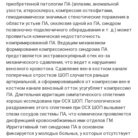
приобретенной патологии ПА (аплазии, аномальной
узости, атеросклероз, компрессия остеофитами,
гемодинамически значимые стенотические поражения в
области устьев ПА, окклюзия одной из ПА, синдром
позвоночно-подключичного обкрадывания и т. д.) может
проявиться клиническая недостаточность
компримированной ПА. Ведущим механизмом
формирования компрессионного синдрома ПА
представляется экстраваскулярный отек из-за
механического сдавления, что ведет к нарушению
венозного кровотока. Сдавление вен в костном канале
поперечных отростков ШОП случается раньше
артериальной, а сформировавшийся от компрессии вен в
костном канале венозный отток усугубляет компрессию
ПА. Длительная ирритация симпатического сплетения
хорошо исследована при ОСХ ШОП. Патологическое
раздражение этого сплетения при ОСХ ШОП вызывает
спазм сосудов системы ПА, что клинически проявляется
дисфункцией кровоснабжаемых ими отделов ГМ.
Ирритативный тип синдрома ПА в основном
фиксируется у молодых больных, у которых отсутствует