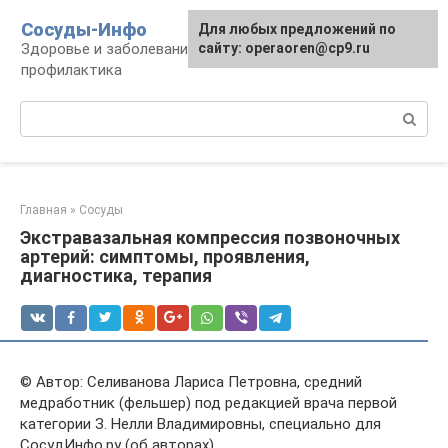
Перейти
Сосуды-Инфо
Для любых предложений по
к
Здоровье и заболевания сосудов и сердца,
сайту: operaoren@cp9.ru
контенту
профилактика
Поиск:
Главная
»
Сосуды
Экстравазальная компрессия позвоночных
артерий: симптомы, проявления,
диагностика, терапия
© Автор: Селиванова Лариса Петровна, средний
медработник (фельшер) под редакцией врача первой
категории З. Нелли Владимировны, специально для
СосудИнфо.ру (об авторах)