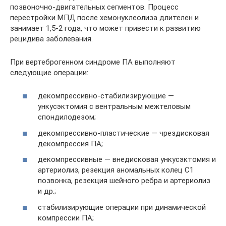
позвоночно-двигательных сегментов. Процесс
перестройки МПД после хемонуклеолиза длителен и
занимает 1,5-2 года, что может привес­ти к развитию
рецидива заболевания.
При вертеброгенном синдроме ПА выполняют
следующие операции:
декомпрессивно-стабилизирующие —
ункусэктомия с вентральным межтеловым
спондило­дезом;
декомпрессивно-пластические — чрездисковая
декомпрессия ПА;
декомпрессивные — внедисковая ункусэктомия и
артериолиз, резекция аномальных колец С1
позвонка, резекция шейного ребра и артериолиз
и др.;
стабилизирующие операции при динамической
компрессии ПА;