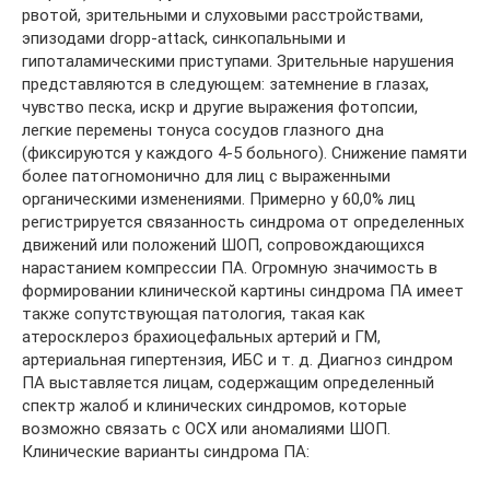
рвотой, зрительными и слуховыми расстройствами,
эпизодами drоpp-attаck, синкопальными и
гипоталамическими приступами. Зрительные нарушения
представляются в следующем: затемнение в глазах,
чувство песка, искр и другие выражения фотопсии,
легкие перемены тонуса сосудов глазного дна
(фиксируются у каждого 4-5 больного). Снижение памяти
более патогномонично для лиц с выраженными
органическими изменениями. Примерно у 60,0% лиц
регистрируется связанность синдрома от определенных
движений или положений ШОП, сопровождающихся
нарастанием компрессии ПА. Огромную значимость в
формировании клинической картины синдрома ПА имеет
также сопутствующая патология, такая как
атеросклероз брахиоцефальных артерий и ГМ,
артериальная гипертензия, ИБС и т. д. Диагноз синдром
ПА выставляется лицам, содержащим определенный
спектр жалоб и клинических синдромов, которые
возможно связать с ОСХ или аномалиями ШОП.
Клинические варианты синдрома ПА: