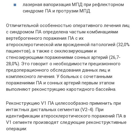
лазерная вапоризация МПД при рефлекторном
синдроме ПА и протрузии МПД.
Отличительной особенностью оперативного лечения лиц
с синдромом ПА определена частым комбинациями
вертеброгенного поражения ПА с их
атеросклеротической или врож­денной патологией (32,0%
пациентов), а также с окклюзирующими и
стенозирующими по­ражениями сонных артерий (26,7-
28,0%). Это говорит о необходимости прецизи­онного
предоперационного обследования данных лиц и
комплексного лечения. У больных с сочетанными
поражениями ПА и сонных артерий первым этапом
выполняют ре­конструкцию каротидного бассейна.
Реконструкцию V1 ПА целесообразно применить при
интактных дистальных сегмен­тах (V2-4). При
идентификации атеросклеротического поражений ПА в
V1 сегменте производят следующие реконструктивные
операции: