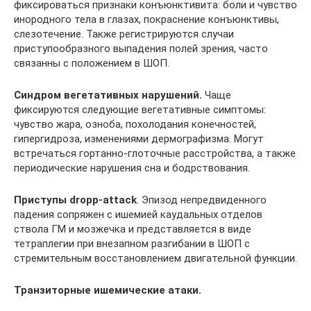
фиксироваться признаки конъюнктивита: боли и чувство
инородного тела в глазах, покраснение конъюнктивы,
слезотечение. Также регистрируются случаи
приступообразного выпадения полей зрения, часто
связанны с положением в ШОП.
Синдром вегетативных нарушений.
Чаще
фиксируются следующие вегетативные симптомы:
чувство жара, озноба, похолодания конечностей,
гипергидроза, изменениями дермографизма. Могут
встречаться гортанно-глоточные расстройства, а также
периодиче­ские нарушения сна и бодрствования.
Приступы dropp-attack
. Эпизод непредвиденного
падения сопряжен с ишемией кау­дальных отделов
ствола ГМ и мозжечка и представляется в виде
тетраплегии при внезапном разгибании в ШОП с
стремительным восстановлением двигательной функции.
Транзиторные ишемические атаки.