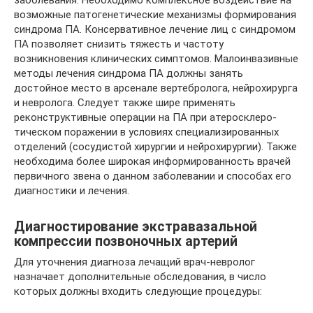
заболевания. Необходимо комплексное воздействие на
возможные патогенетические механизмы форми­рования
синдрома ПА. Консервативное лечение лиц с синдромом
ПА позволяет снизить тя­жесть и частоту
возникновения клинических симптомов. Малоинвазивные
методы лечения синдрома ПА должны занять
достойное место в арсенале вертебролога, нейрохирурга
и нев­ролога. Следует также шире применять
реконструктивные операции на ПА при атеросклеро­
тическом поражении в условиях специализированных
отделений (сосудистой хирургии и нейрохирургии). Также
необходима более широкая информированность врачей
первичного звена о данном заболевании и способах его
диагностики и лечения.
Диагностирование экстравазальной
компрессии позвоночных артерий
Для уточнения диагноза лечащий врач-невролог
назначает дополнительные обследования, в число
которых должны входить следующие процедуры: