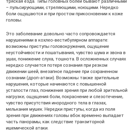
тряская езда. Типы головных болей бывают различными
– пульсирующими, стреляющими, ноющими. Нередко
боли ощущаются и при простом прикосновении к коже
головы.
Это заболевание довольно часто сопровождается
нарушениями в кохлео-вестибулярном аппарате:
возможны приступы головокружения, ощущение
неустойчивости и пошатывания, чувство шума и звона в
ушах, понижение слуха, тошнота. В осложненных случаях
нередко случается потеря сознания при резком
движении шеей, внезапное падение при сохраненном
сознании (дроп-атаки). Возможны также зрительные
нарушения, которые начинаются с повышенной
усталости глаз, понижения зрения при любой зрительной
нагрузке; ощущения боли, покраснение и слезотечение,
чувство присутствия инородного тела в глазах,
мелькания мушек. Нередки приступы, когда из поля
зрения при движениях головы вбок временно выпадает
часть панорамы, как следствие транзиторной
ишемической атаки.