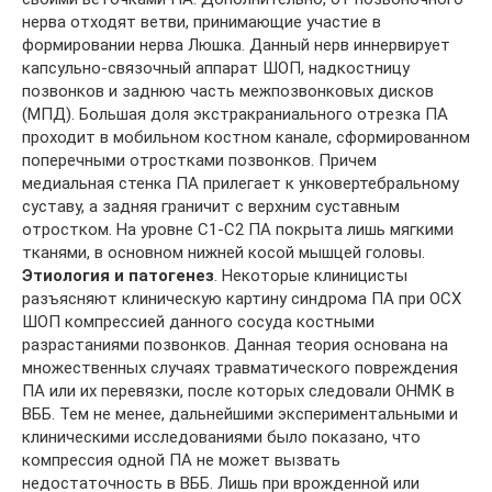
нерва отходят ветви, принимающие участие в
формировании нерва Люшка. Данный нерв иннервирует
капсульно-связочный аппарат ШОП, надкостницу
позвонков и заднюю часть межпозвонковых дисков
(МПД). Большая доля экстракраниального отрезка ПА
проходит в мобильном костном канале, сформированном
поперечными отростками позвонков. Причем
медиальная стенка ПА прилегает к унковертебральному
суставу, а задняя граничит с верхним суставным
отростком. На уровне С1-С2 ПА покрыта лишь мягкими
тканями, в основном нижней косой мышцей головы.
Этиология и патогенез
. Некоторые клиницисты
разъясняют клиническую картину синдрома ПА при ОСХ
ШОП компрессией данного сосуда костными
разрастаниями позвонков. Данная теория основана на
множественных случаях травматического повреждения
ПА или их перевязки, после которых следовали ОНМК в
ВББ. Тем не менее, дальнейшими экспериментальными и
клиническими исследованиями было показано, что
компрессия одной ПА не может вызвать
недостаточность в ВББ. Лишь при врожденной или