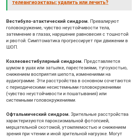
телеангиоэктазы: удалить или лечить?
Вестибуло-атактический синдром.
Превалируют
головокружение, чувство неустой­чивости тела,
затемнение в глазах, нарушение равновесия с тошнотой
и рвотой. Симптома­тика прогрессирует при движении в
ШОП.
Кохлеовестибулярный синдром.
Представляется
шумом в ушах или затылке, паресте­зиями, тугоухостью,
снижением восприятия шепота, изменениями на
аудиограмме. Эти рас­стройства в основном сочетаются
с периодическими несистемными головокружениями
(чув­ство неустойчивости и пошатывания) или
системными головокружениями.
Офтальмический синдром.
Зрительные расстройства
характеризуются пароксизмаль­ной фотопсией,
мерцательной скотомой, утомляемостью и снижением
зрения при чтении и иной зрительной нагрузке. Могут