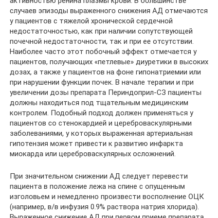
активностью ренина плазмы крови. В большинстве
случаев эпизоды выраженного снижения АД отмечаются
у пациентов с тяжелой хронической сердечной
недостаточностью, как при наличии сопутствующей
почечной недостаточности, так и при ее отсутствии.
Наиболее часто этот побочный эффект отмечается у
пациентов, получающих «петлевые» диуретики в высоких
дозах, а также у пациентов на фоне гипонатриемии или
при нарушении функции почек. В начале терапии и при
увеличении дозы препарата Периндоприл-СЗ пациенты
должны находиться под тщательным медицинским
контролем. Подобный подход должен применяться у
пациентов со стенокардией и цереброваскулярными
заболеваниями, у которых выраженная артериальная
гипотензия может привести к развитию инфаркта
миокарда или цереброваскулярных осложнений.
При значительном снижении АД следует перевести
пациента в положение лежа на спине с опущенным
изголовьем и немедленно произвести восполнение ОЦК
(например, в/в инфузия 0.9% раствора натрия хлорида).
Выраженное снижение АД при первом приеме препарата