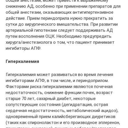
общей анестезии, может привести к выраженному
снижению АД, особенно при применении препаратов для
общей анестезии, оказывающих антигипертензивное
действие. Прием периндоприла нужно прекратить за
сутки до хирургического вмешательства. При развитии
артериальной гипотензии следует поддерживать АД
путем восполнения ОЦК. Необходимо предупредить
хирурга/анестезиолога о том, что пациент принимает
ингибиторы АПФ.
Гиперкалиемия
Гиперкалиемия может развиваться во время лечения
ингибиторами АПФ, в том числе, и периндоприлом.
Факторами риска гиперкалиемии являются почечная
недостаточность, снижение функции почек, возраст
старше 70 лет, сахарный диабет, некоторые
сопутствующие состояния (дегидратация, острая
сердечная недостаточность, метаболический ацидоз),
одновременный прием калийсберегающих диуретиков
(таких как спиронолактон и его производное эплеренон,