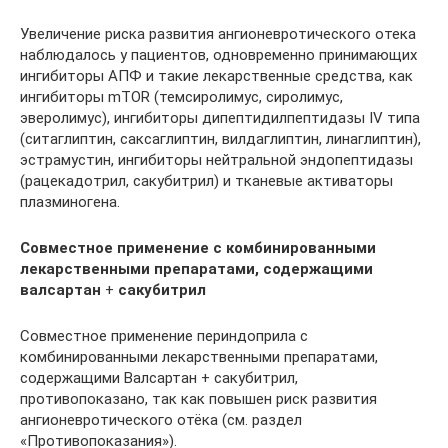
Увеличение риска развития ангионевротического отека
наблюдалось у пациентов, одновременно принимающих
ингибиторы АПФ и такие лекарственные средства, как
ингибиторы mTOR (темсиролимус, сиролимус,
эверолимус), ингибиторы дипептидилпептидазы IV типа
(ситаглиптин, саксаглиптин, вилдаглиптин, линаглиптин),
эстрамустин, ингибиторы нейтральной эндопептидазы
(рацекадотрил, сакубитрил) и тканевые активаторы
плазминогена.
Совместное применение с комбинированными
лекарственными препаратами, содержащими
валсартан
+
сакубитрил
Совместное применение периндоприла с
комбинированными лекарственными препаратами,
содержащими Валсартан + сакубитрил,
противопоказано, так как повышен риск развития
ангионевротического отёка (см. раздел
«Противопоказания»).