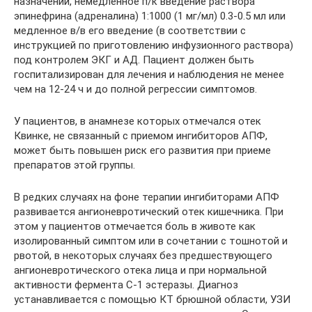
назначений, немедленное п/к введение раствора
эпинефрина (адреналина) 1:1000 (1 мг/мл) 0.3-0.5 мл или
медленное в/в его введение (в соответствии с
инструкцией по приготовлению инфузионного раствора)
под контролем ЭКГ и АД. Пациент должен быть
госпитализирован для лечения и наблюдения не менее
чем на 12-24 ч и до полной регрессии симптомов.
У пациентов, в анамнезе которых отмечался отек
Квинке, не связанный с приемом ингибиторов АПФ,
может быть повышен риск его развития при приеме
препаратов этой группы.
В редких случаях на фоне терапии ингибиторами АПФ
развивается ангионевротический отек кишечника. При
этом у пациентов отмечается боль в животе как
изолированный симптом или в сочетании с тошнотой и
рвотой, в некоторых случаях без предшествующего
ангионевротического отека лица и при нормальной
активности фермента С-1 эстеразы. Диагноз
устанавливается с помощью КТ брюшной области, УЗИ