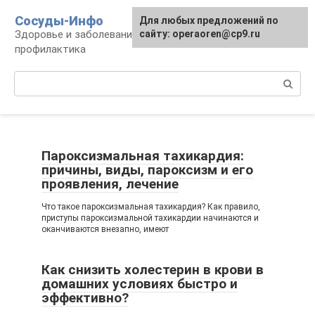
Перейти
Сосуды-Инфо
Для любых предложений по
к
Здоровье и заболевания сосудов и сердца,
сайту: operaoren@cp9.ru
контенту
профилактика
Поиск:
Пароксизмальная тахикардия:
причины, виды, пароксизм и его
проявления, лечение
Что такое пароксизмальная тахикардия? Как правило,
приступы пароксизмальной тахикардии начинаются и
оканчиваются внезапно, имеют
Как снизить холестерин в крови в
домашних условиях быстро и
эффективно?