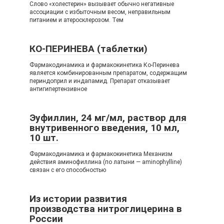
Слово «холестерин» вызывает обычно негативные
ассоциации с избыточным весом, неправильным
питанием и атеросклерозом. Тем
КО-ПЕРИНЕВА (таблетки)
Фармакодинамика и фармакокинетика Ко-Перинева
является комбинированным препаратом, содержащим
периндоприл и индапамид. Препарат отказывает
антигипертензивное
Эуфиллин, 24 мг/мл, раствор для
внутривенного введения, 10 мл,
10 шт.
Фармакодинамика и фармакокинетика Механизм
действия аминофиллина (по латыни — аminophylline)
связан с его способностью
Из истории развития
производства нитроглицерина в
России