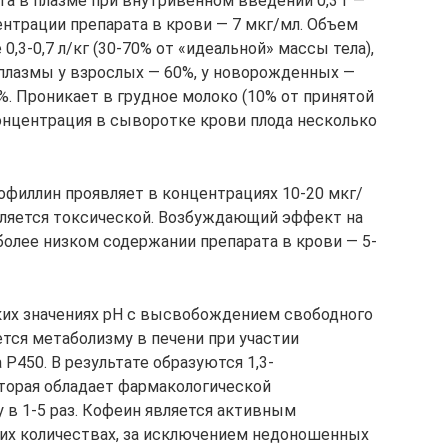
а в плазме при внутривенном введении 0,3 г —
ентрации препарата в крови — 7 мкг/мл. Объем
0,3-0,7 л/кг (30-70% от «идеальной» массы тела),
и плазмы у взрослых — 60%, у новорожденных —
%. Проникает в грудное молоко (10% от принятой
концентрация в сыворотке крови плода несколько
филлин проявляет в концентрациях 10-20 мкг/
вляется токсической. Возбуждающий эффект на
более низком содержании препарата в крови — 5-
ких значениях pH с высвобождением свободного
тся метаболизму в печени при участии
450. В результате образуются 1,3-
оторая обладает фармакологической
 в 1-5 раз. Кофеин является активным
ших количествах, за исключением недоношенных