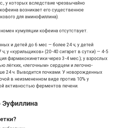
., у которых вследствие чрезвычайно
 кофеина возникает его существенное
акового для аминофиллина).
еномен кумуляции кофеина отсутствует.
х и детей до 6 мес — более 24 ч; у детей
7 ч; у «курильщиков» (20-40 сигарет в сутки) — 4-5
ция фармакокинетики через 3-4 мес.); у взрослых
ью лёгких, «легочным» сердцем и легочно-
е 24 ч. Выводится почками. У новорожденных
очой в неизмененном виде против 10% у
ной активностью ферментов печени.
 Эуфиллина
летки?