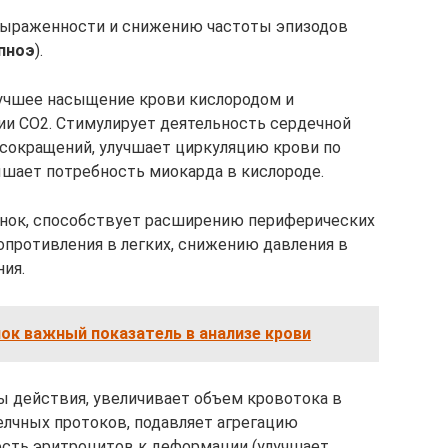
выраженности и снижению частоты эпизодов
пноэ
).
лучшее насыщение крови кислородом и
и СО2. Стимулирует деятельность сердечной
 сокращений, улучшает циркуляцию крови по
шает потребность миокарда в кислороде.
нок, способствует расширению периферических
противления в легких, снижению давления в
ния.
ок важный показатель в анализе крови
 действия, увеличивает объем кровотока в
лчных протоков, подавляет агрегацию
сть эритроцитов к деформации (улучшает