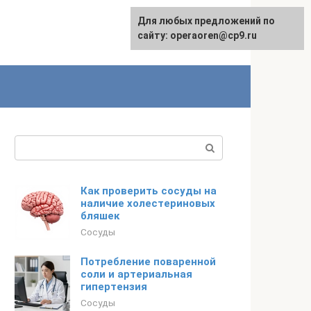
Для любых предложений по
сайту: operaoren@cp9.ru
Поиск:
Как проверить сосуды на
наличие холестериновых
бляшек
Сосуды
Потребление поваренной
соли и артериальная
гипертензия
Сосуды