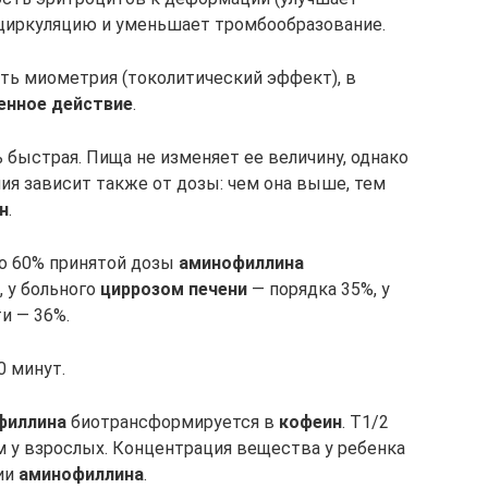
оциркуляцию и уменьшает тромбообразование.
ть миометрия (токолитический эффект), в
енное действие
.
 быстрая. Пища не изменяет ее величину, однако
ия зависит также от дозы: чем она выше, тем
н
.
ло 60% принятой дозы
аминофиллина
 у больного
циррозом печени
— порядка 35%, у
и — 36%.
0 минут.
филлина
биотрансформируется в
кофеин
. Т1/2
ем у взрослых. Концентрация вещества у ребенка
ии
аминофиллина
.