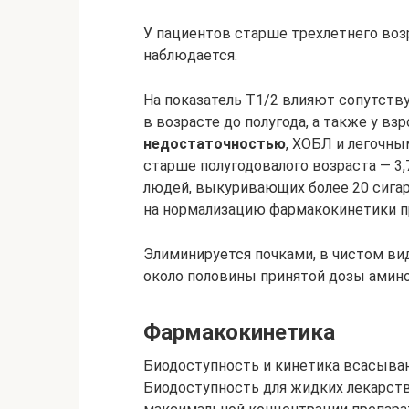
У пациентов старше трехлетнего во
наблюдается.
На показатель Т1/2 влияют сопутств
в возрасте до полугода, а также у в
недостаточностью
, ХОБЛ и легочны
старше полугодовалого возраста — 3,7
людей, выкуривающих более 20 сигаре
на нормализацию фармакокинетики пр
Элиминируется почками, в чистом вид
около половины принятой дозы амин
Фармакокинетика
Биодоступность и кинетика всасыван
Биодоступность для жидких лекарст