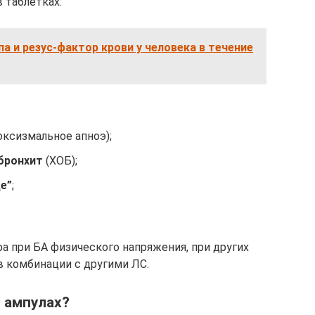
 таблетках:
па и резус-фактор крови у человека в течение
оксизмальное апноэ);
бронхит
(ХОБ);
е”
;
а при БА физического напряжения, при других
в комбинации с другими ЛС.
 ампулах?