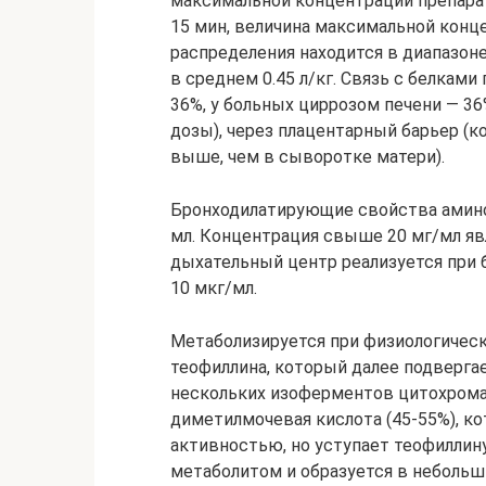
максимальной концентрации препарат
15 мин, величина максимальной конц
распределения находится в диапазоне 
в среднем 0.45 л/кг. Связь с белкам
36%, у больных циррозом печени — 36
дозы), через плацентарный барьер (
выше, чем в сыворотке матери).
Бронходилатирующие свойства амино
мл. Концентрация свыше 20 мг/мл я
дыхательный центр реализуется при 
10 мкг/мл.
Метаболизируется при физиологичес
теофиллина, который далее подвергае
нескольких изоферментов цитохрома P
диметилмочевая кислота (45-55%), к
активностью, но уступает теофиллину
метаболитом и образуется в неболь