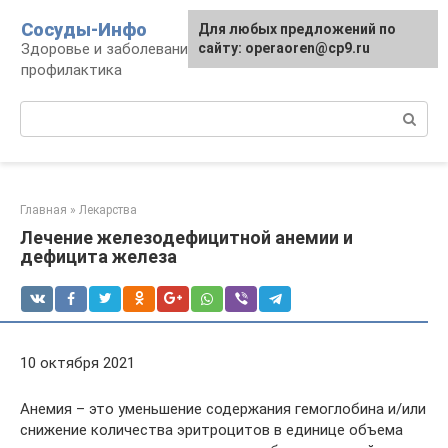
Перейти
Сосуды-Инфо
Для любых предложений по
к
Здоровье и заболевания сосудов и сердца,
сайту: operaoren@cp9.ru
контенту
профилактика
Поиск:
Главная
»
Лекарства
Лечение железодефицитной анемии и
дефицита железа
10 октября 2021
Анемия – это уменьшение содержания гемоглобина и/или
снижение количества эритроцитов в единице объема