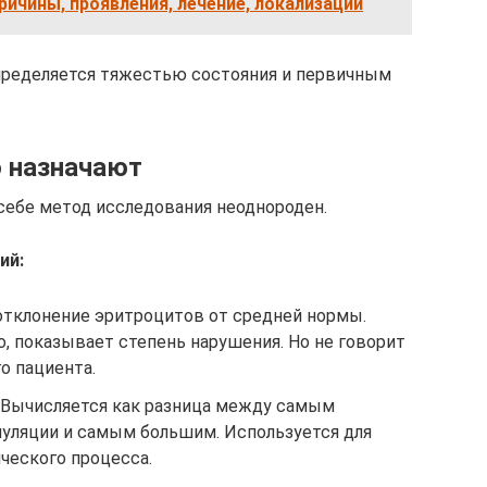
ричины, проявления, лечение, локализации
пределяется тяжестью состояния и первичным
о назначают
о себе метод исследования неоднороден.
ий:
 отклонение эритроцитов от средней нормы.
, показывает степень нарушения. Но не говорит
о пациента.
. Вычисляется как разница между самым
уляции и самым большим. Используется для
ического процесса.