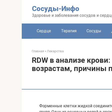
Перейти
Сосуды-Инфо
к
контенту
Здоровье и заболевания сосудов и сердц
Сердце
Терапия
Сосуды
Главная
»
Лекарства
RDW в анализе крови: 
возрастам, причины 
Форменные клетки жидкой соедините
групп. Одну из основных ролей в орг