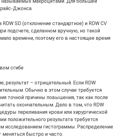
 называемых макроцитами. Для большей
Прайс-Джонса.
а RDW SD (отклонение стандартное) и RDW CV
ри подсчете, сделанном вручную, но такой
емало времени, поэтому его в настоящее время
евом сгибе
ме, результат – отрицательный. Если RDW
ительным. Обычно в этом случае требуется
ия точной причины повышения, так как после
считать окончательным. Дело в том, что RDW
цедуры переливания крови или хирургической
нии положительного результата требуется
им исследованием гистограммы. Распределение
 меняться быстро и часто.