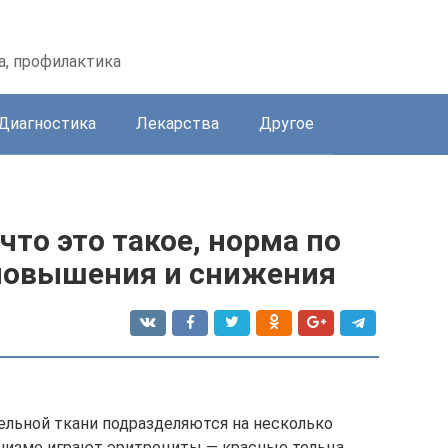
а, профилактика
Диагностика
Лекарства
Другое
что это такое, норма по
повышения и снижения
льной ткани подразделяются на несколько
анизме играют эритроциты — красные тельца.