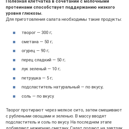
Полезная клетчатка в сочетании с молочными
протеинами способствует поддержанию низкого
уровня глюкозы.
Для приготовления салата необходимы такие продукты:
творог — 300 г;
сметана — 50 г;
огурец — 90 г;
перец сладкий — 50 г;
лук зеленый — 10 г;
петрушка — 5 г;
подсластитель натуральный — по вкусу;
соль — по вкусу.
Творог протирают через мелкое сито, затем смешивают
с рублеными овощами и зеленью. В массу вводят
подсластитель и соль по вкусу. На последнем этапе
добавляют нежирную сметану. Салат подают на завтрак