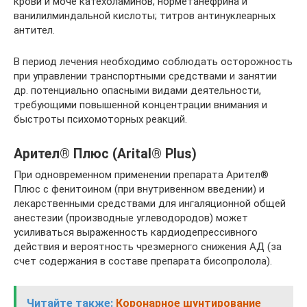
крови и моче катехоламинов, норметанефрина и
ванилилминдальной кислоты; титров антинуклеарных
антител.
В период лечения необходимо соблюдать осторожность
при управлении транспортными средствами и занятии
др. потенциально опасными видами деятельности,
требующими повышенной концентрации внимания и
быстроты психомоторных реакций.
Арител® Плюс (Arital® Plus)
При одновременном применении препарата Арител®
Плюс с фенитоином (при внутривенном введении) и
лекарственными средствами для ингаляционной общей
анестезии (производные углеводородов) может
усиливаться выраженность кардиодепрессивного
действия и вероятность чрезмерного снижения АД (за
счет содержания в составе препарата бисопролола).
Читайте также:
Коронарное шунтирование