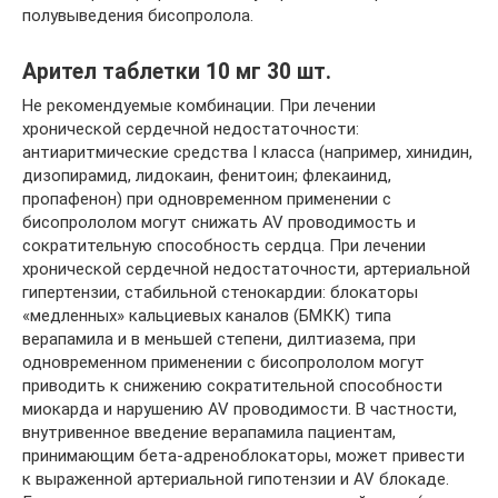
полувыведения бисопролола.
Арител таблетки 10 мг 30 шт.
Не рекомендуемые комбинации. При лечении
хронической сердечной недостаточности:
антиаритмические средства I класса (например, хинидин,
дизопирамид, лидокаин, фенитоин; флекаинид,
пропафенон) при одновременном применении с
бисопрололом могут снижать AV проводимость и
сократительную способность сердца. При лечении
хронической сердечной недостаточности, артериальной
гипертензии, стабильной стенокардии: блокаторы
«медленных» кальциевых каналов (БМКК) типа
верапамила и в меньшей степени, дилтиазема, при
одновременном применении с бисопрололом могут
приводить к снижению сократительной способности
миокарда и нарушению AV проводимости. В частности,
внутривенное введение верапамила пациентам,
принимающим бета-адреноблокаторы, может привести
к выраженной артериальной гипотензии и AV блокаде.