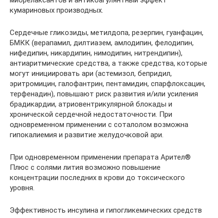
миорелаксантов и антикоагулянтный эффект
кумариновых производных.
Сердечные гликозиды, метилдопа, резерпин, гуанфацин,
БМКК (верапамил, дилтиазем, амлодипин, фелодипин,
нифедипин, никардипин, нимодипин, нитрендипин),
антиаритмические средства, а также средства, которые
могут инициировать ари (астемизол, бепридил,
эритромицин, галофантрин, пентамидин, спарфлоксацин,
терфенадин), повышают риск развития и/или усиления
брадикардии, атриовентрикулярной блокады и
хронической сердечной недостаточности. При
одновременном применении с соталолом возможна
гипокалиемия и развитие желудочковой ари.
При одновременном применении препарата Арител®
Плюс с солями лития возможно повышение
концентрации последних в крови до токсического
уровня.
Эффективность инсулина и гипогликемических средств