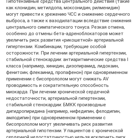
Гипотензивные средства центрального действия (такие
как клонидин, метилдопа, моксонидин, рилменидин)
могут привести к урежению ЧСС и снижению сердечного
выброса, а также к вазодилатации вследствие снижения
центрального симпатического тонуса. Резкая отмена,
особенно до отмены бета-адреноблокаторов может
увеличить риск развития «рикошетной» артериальной
гипертензии. Комбинации, требующие особой
осторожности. При лечении артериальной гипертензии,
стабильной стенокардии: антиаритмические средства I
класса (например, хинидин, дизопирамид, лидокаин,
фенитоин; флекаинид, пропафенон) при одновременном
применении с бисопрололом могут снижать AV
проводимость и сократительную способность
миокарда. При лечении хронической сердечной
недостаточности, артериальной гипертензии,
стабильной стенокардии: БМКК производные
дигидропиридина (например, нифедипин, фелодипин,
амлодипин) при одновременном применении с
бисопрололом могут увеличивать риск развития
артериальной гипотензии. У пациентов с хронической
сердечной недостаточностью нельзя исключить риск