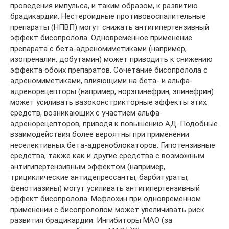
проведения импульса, и таким образом, к развитию
брадикардии. Нестероидные противовоспалительные
препараты (НПВП) могут снижать антигипертензивный
эффект бисопролола. Одновременное применение
препарата с бета-адреномиметиками (например,
изопреналин, добутамин) может приводить к снижению
эффекта обоих препаратов. Сочетание бисопролола с
адреномиметиками, влияющими на бета- и альфа-
адренорецепторы (например, норэпинефрин, эпинефрин)
может усиливать вазоконстрикторные эффекты этих
средств, возникающих с участием альфа-
адренорецепторов, приводя к повышению АД. Подобные
взаимодействия более вероятны при применении
неселективных бета-адреноблокаторов. Гипотензивные
средства, также как и другие средства с возможным
антигипертензивным эффектом (например,
трициклические антидепрессанты, барбитураты,
фенотиазины) могут усиливать антигипертензивный
эффект бисопролола. Мефлохин при одновременном
применении с бисопрололом может увеличивать риск
развития брадикардии. Ингибиторы МАО (за