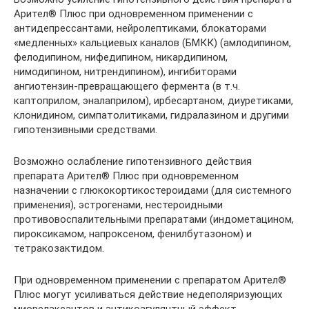
Арител® Плюс при одновременном применении с
антидепрессантами, нейролептиками, блокаторами
«медленных» кальциевых каналов (БМКК) (амлодипином,
фелодипином, нифедипином, никардипином,
нимодипином, нитрендипином), ингибиторами
ангиотензин-превращающего фермента (в т.ч.
каптоприлом, эналаприлом), ирбесартаном, диуретиками,
клонидином, симпатолитиками, гидралазином и другими
гипотензивными средствами.
Возможно ослабление гипотензивного действия
препарата Арител® Плюс при одновременном
назначении с глюкокортикостероидами (для системного
применения), эстрогенами, нестероидными
противовоспалительными препаратами (индометацином,
пироксикамом, напроксеном, фенилбутазоном) и
тетракозактидом.
При одновременном применении с препаратом Арител®
Плюс могут усиливаться действие недеполяризующих