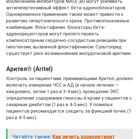
исключением ингибиторов МАО(-)В) могут усиливать
антигипертензивный эффект бета-адреноблокаторов.
Одновременное применение также может привести к
развитию гипертонического криза. Противопоказанные
комбинации. Флоктафенин: блокаторы бета-
адренорецепторов могут препятствовать
компенсаторным сердечно-сосудистым реакциям при
гипотензии, вызванной флоктафенином. Сультоприд:
существует риск возникновения желудочковой аритмии.
Арител® (Aritel)
Контроль за пациентами, принимающими Арител, должен
включать измерение ЧСС и АД (в начале лечения —
ежедневно, затем 1 раз в 3-4 мес), проведение ЭКГ,
определение содержания глюкозы в крови у пациентов с
сахарным диабетом (1 раз в 4-5 мес). У пожилых
пациентов рекомендуется следить за функцией почек (1
раз в 4-5 мес).
Читайте также:
Как лечить хориоретинит