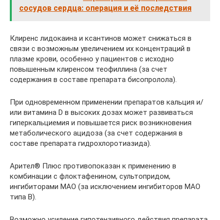
сосудов сердца: операция и её последствия
Клиренс лидокаина и ксантинов может снижаться в
связи с возможным увеличением их концентраций в
плазме крови, особенно у пациентов с исходно
повышенным клиренсом теофиллина (за счет
содержания в составе препарата бисопролола).
При одновременном применении препаратов кальция и/
или витамина D в высоких дозах может развиваться
гиперкальциемия и повышается риск возникновения
метаболического ацидоза (за счет содержания в
составе препарата гидрохлоротиазида).
Арител® Плюс противопоказан к применению в
комбинации с флоктафенином, сультопридом,
ингибиторами МАО (за исключением ингибиторов МАО
типа В).
Возможно усиление гипотензивного действия препарата