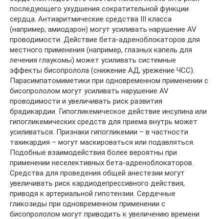
последующего ухудшения сократительной функции
сердца. Антиаритмические средства III класса
(например, амиодарон) могут усиливать нарушение AV
проводимости. Действие бета-адреноблокаторов для
местного применения (например, глазных капель для
лечения глаукомы) может усиливать системные
эффекты бисопролола (снижение АД, урежение ЧСС).
Парасимпатомиметики при одновременном применении с
бисопрололом могут усиливать нарушение AV
проводимости и увеличивать риск развития
брадикардии. Гипогликемическое действие инсулина или
гипогликемических средств для приема внутрь может
усиливаться. Признаки гипогликемии – в частности
тахикардия – могут маскироваться или подавляться.
Подобные взаимодействия более вероятны при
применении неселективных бета-адреноблокаторов.
Средства для проведения общей анестезии могут
увеличивать риск кардиодепрессивного действия,
приводя к артериальной гипотензии. Сердечные
гликозиды при одновременном применении с
бисопрололом могут приводить к увеличению времени