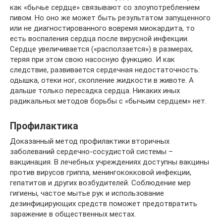
как «бычье сердце» связывают со злоупотреблением
пивом. Но оно же может быть результатом запущенного
или не диагностированного вовремя миокардита, то
есть воспаления сердца после вирусной инфекции.
Сердце увеличивается («расползается») в размерах,
теряя при этом свою насосную функцию. И как
следствие, развивается сердечная недостаточность:
одышка, отеки ног, скопление жидкости в животе. А
дальше только пересадка сердца. Никаких иных
радикальных методов борьбы с «бычьим сердцем» нет.
Профилактика
Доказанный метод профилактики вторичных
заболеваний сердечно-сосудистой системы –
вакцинация. В лечебных учреждениях доступны вакцины
против вирусов гриппа, менингококковой инфекции,
гепатитов и других возбудителей. Соблюдение мер
гигиены, частое мытье рук и использование
дезинфицирующих средств поможет предотвратить
заражение в общественных местах.