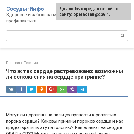
Перейти
Сосуды-Инфо
Для любых предложений по
к
Здоровье и заболевания сосудов и сердца,
сайту: operaoren@cp9.ru
контенту
профилактика
Поиск:
Главная
»
Терапия
Что ж так сердце растревожено: возможны
ли осложнения на сердце при гриппе?
Могут ли царапины на пальцах привести к развитию
порока сердца? Каковы причины пороков сердца и как
предотвратить эту патологию? Как влияют на сердце
ОРВИ и ОРЗ? Может ли носоглоточная инфекция