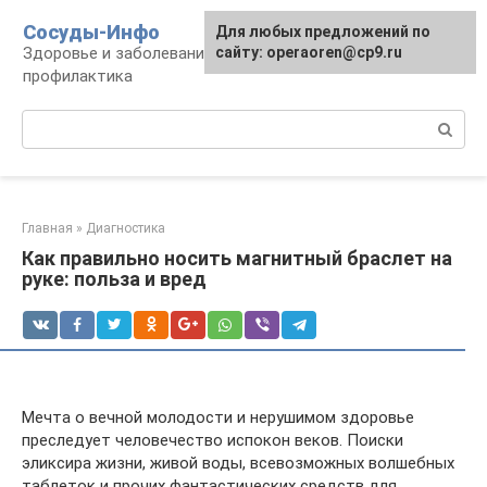
Перейти
Сосуды-Инфо
Для любых предложений по
к
Здоровье и заболевания сосудов и сердца,
сайту: operaoren@cp9.ru
контенту
профилактика
Поиск:
Главная
»
Диагностика
Как правильно носить магнитный браслет на
руке: польза и вред
Мечта о вечной молодости и нерушимом здоровье
преследует человечество испокон веков. Поиски
эликсира жизни, живой воды, всевозможных волшебных
таблеток и прочих фантастических средств для