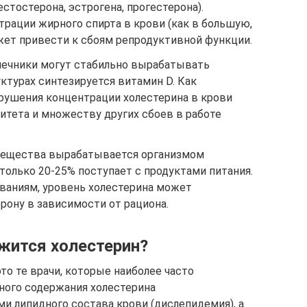
стостерона, эстрогена, прогестерона).
рации жирного спирта в крови (как в большую,
жет привести к сбоям репродуктивной функции.
чечники могут стабильно вырабатывать
уктурах синтезируется витамин D. Как
рушения концентрации холестерина в крови
итета и множеству других сбоев в работе
ещества вырабатывается организмом
 только 20-25% поступает с продуктами питания.
ованиям, уровень холестерина может
орону в зависимости от рациона.
ржится холестерин?
это те врачи, которые наиболее часто
ого содержания холестерина
и липидного состава крови (дислепидемия), а