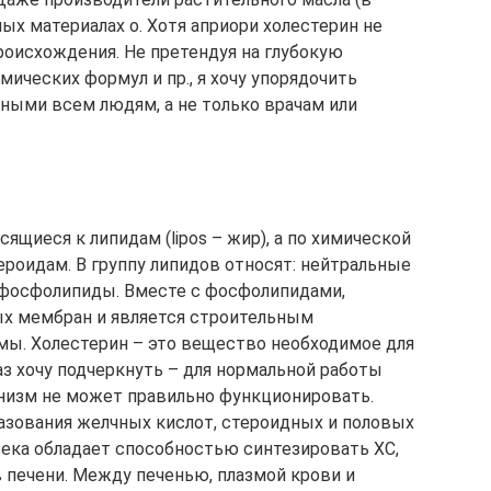
ных материалах о. Хотя априори холестерин не
роисхождения. Не претендуя на глубокую
ических формул и пр., я хочу упорядочить
тными всем людям, а не только врачам или
ящиеся к липидам (lipos – жир), а по химической
ероидам. В группу липидов относят: нейтральные
 фосфолипиды. Вместе с фосфолипидами,
ых мембран и является строительным
мы. Холестерин – это вещество необходимое для
з хочу подчеркнуть – для нормальной работы
анизм не может правильно функционировать.
азования желчных кислот, стероидных и половых
ека обладает способностью синтезировать ХС,
в печени. Между печенью, плазмой крови и