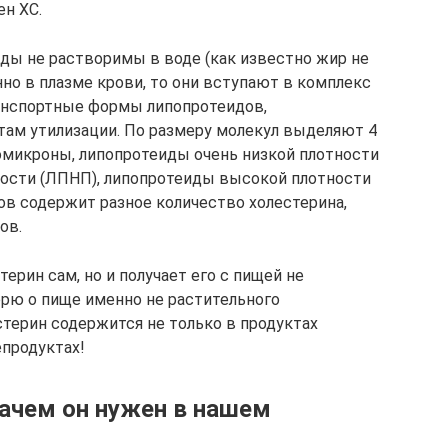
н ХС.
ды не растворимы в воде (как известно жир не
нно в плазме крови, то они вступают в комплекс
ранспортные формы липопротеидов,
там утилизации. По размеру молекул выделяют 4
омикроны, липопротеиды очень низкой плотности
ности (ЛПНП), липопротеиды высокой плотности
ов содержит разное количество холестерина,
ов.
ерин сам, но и получает его с пищей не
орю о пище именно не растительного
стерин содержится не только в продуктах
епродуктах!
зачем он нужен в нашем