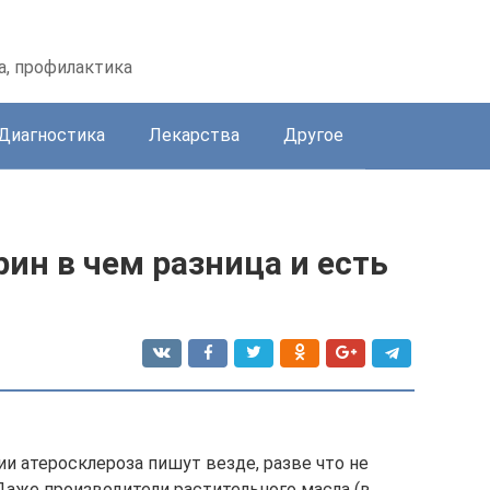
а, профилактика
Диагностика
Лекарства
Другое
рин в чем разница и есть
ии атеросклероза пишут везде, разве что не
Даже производители растительного масла (в