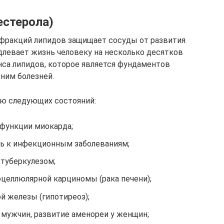
естерола)
фракций липидов защищает сосуды от развития
длевает жизнь человеку на несколько десятков
нса липидов, которое является фундаментов
 ним болезней.
ию следующих состояний:
функции миокарда;
ь к инфекционным заболеваниям;
туберкулезом;
оцеллюлярной карциномы (рака печени);
 железы (гипотиреоз);
 мужчин, развитие аменореи у женщин;