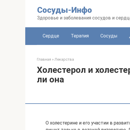
Перейти
Сосуды-Инфо
к
контенту
Здоровье и заболевания сосудов и сердц
Сердце
Терапия
Сосуды
Главная
»
Лекарства
Холестерол и холесте
ли она
О холестерине и его участии в развит
пишут только в детской литературе. 