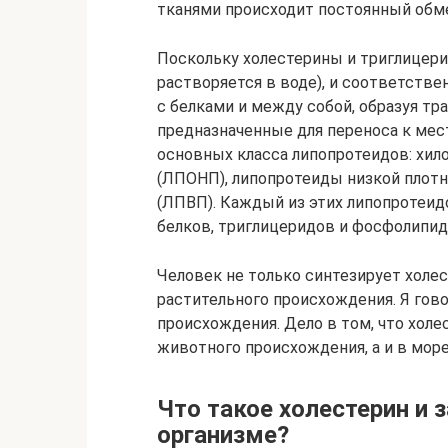
тканями происходит постоянный обме
Поскольку холестерины и триглицери
растворяется в воде), и соответстве
с белками и между собой, образуя т
предназначенные для переноса к мес
основных класса липопротеидов: хил
(ЛПОНП), липопротеиды низкой плот
(ЛПВП). Каждый из этих липопротеид
белков, триглицеридов и фосфолипид
Человек не только синтезирует холест
растительного происхождения. Я гов
происхождения. Дело в том, что холе
животного происхождения, а и в мор
Что такое холестерин и 
организме?