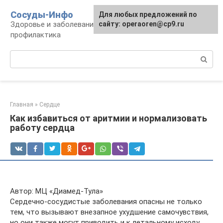
Перейти
Сосуды-Инфо
Для любых предложений по
к
Здоровье и заболевания сосудов и сердца,
сайту: operaoren@cp9.ru
контенту
профилактика
Поиск:
Главная
»
Сердце
Как избавиться от аритмии и нормализовать
работу сердца
Автор: МЦ «Диамед-Тула»
Сердечно-сосудистые заболевания опасны не только
тем, что вызывают внезапное ухудшение самочувствия,
но они также могут приводить и к летальному исходу.