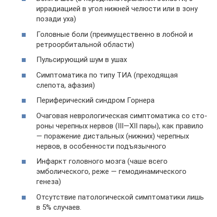
иррадиацией в угол ниж­ней челюсти или в зону
позади уха)
Головные боли (преимущественно в лобной и
ретроорбитальной области)
Пульсирующий шум в ушах
Симптоматика по типу ТИА (преходящая
слепота, афазия)
Перифериче­ский синдром Горнера
Очаговая неврологическая симптоматика со сто­
роны черепных нервов (III—ХII пары), как правило
— поражение дисталь­ных (нижних) черепных
нервов, в особенности подъязычного
Инфаркт головного мозга (чаше всего
эмболического, реже — гемодинамического
генеза)
Отсутствие патологической симптоматики лишь
в 5% случаев.