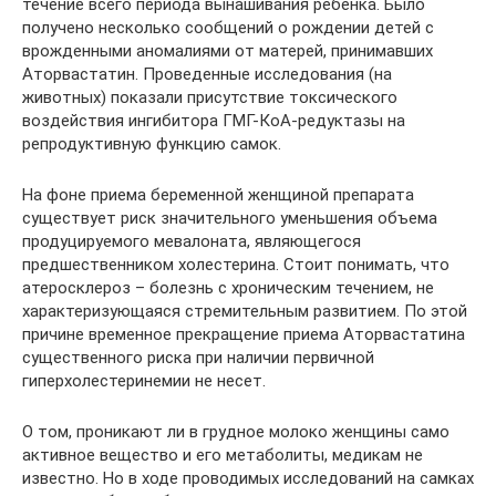
течение всего периода вынашивания ребенка. Было
получено несколько сообщений о рождении детей с
врожденными аномалиями от матерей, принимавших
Аторвастатин. Проведенные исследования (на
животных) показали присутствие токсического
воздействия ингибитора ГМГ-КоА-редуктазы на
репродуктивную функцию самок.
На фоне приема беременной женщиной препарата
существует риск значительного уменьшения объема
продуцируемого мевалоната, являющегося
предшественником холестерина. Стоит понимать, что
атеросклероз – болезнь с хроническим течением, не
характеризующаяся стремительным развитием. По этой
причине временное прекращение приема Аторвастатина
существенного риска при наличии первичной
гиперхолестеринемии не несет.
О том, проникают ли в грудное молоко женщины само
активное вещество и его метаболиты, медикам не
известно. Но в ходе проводимых исследований на самках