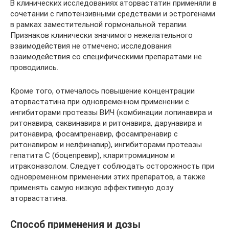
В клинических исследованиях аторвастатин применяли в
сочетании с гипотензивными средствами и эстрогенами
в рамках заместительной гормональной терапии.
Признаков клинически значимого нежелательного
взаимодействия не отмечено; исследования
взаимодействия со специфическими препаратами не
проводились.
Кроме того, отмечалось повышение концентрации
аторвастатина при одновременном применении с
ингибиторами протеазы ВИЧ (комбинации лопинавира и
ритонавира, саквинавира и ритонавира, дарунавира и
ритонавира, фосампренавир, фосампренавир с
ритонавиром и нелфинавир), ингибиторами протеазы
гепатита С (боцепревир), кларитромицином и
итраконазолом. Следует соблюдать осторожность при
одновременном применении этих препаратов, а также
применять самую низкую эффективную дозу
аторвастатина.
Способ применения и дозы