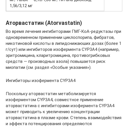
1,56/3,12 мг
Аторвастатин (Atorvastatin)
Во время лечения ингибиторами ГМГ-КоА-редуктазы при
одновременном применении циклоспорипа, фибратов,
никотиновой кислоты в липидснижаюших дозах (более 1
г/сут) или ингибиторов изофермента CYP3A4 (например,
эритромицина, кларитромицина, противогрибковых
средств — производных азола) повышается риск
миопатии (см. раздел «Особые указания»).
Ингибиторы изофермента CYP3A4
Поскольку аторвастатин метаболизируется
изоферментом CYP3A4, совместное применение
аторвастатина с ингибиторами изофермента CYP3A4
может приводить к увеличению концентрации
аторвастатина в плазме крови. Степень взаимодействия
и эффекта потенцирования определяются