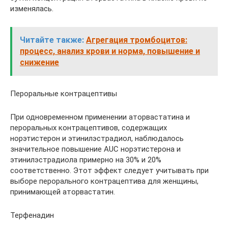
изменялась.
Читайте также:
Агрегация тромбоцитов:
процесс, анализ крови и норма, повышение и
снижение
Пероральные контрацептивы
При одновременном применении аторвастатина и
пероральных контрацептивов, содержащих
норэтистерон и этинилэстрадиол, наблюдалось
значительное повышение AUC норэтистерона и
этинилэстрадиола примерно на 30% и 20%
соответственно. Этот эффект следует учитывать при
выборе перорального контрацептива для женщины,
принимающей аторвастатин.
Терфенадин