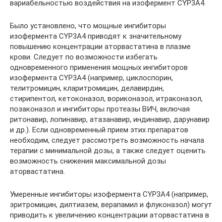
вариабельностью воздействия на изофермент CYP3A4.
Было установлено, что мощные ингибиторы
изофермента CYP3A4 приводят к значительному
повышению концентрации аторвастатина в плазме
крови. Следует по возможности избегать
одновременного применения мощных ингибиторов
изофермента CYP3A4 (например, циклоспорин,
телитромицин, кларитромицин, делавирдин,
стирипентол, кетоконазол, вориконазол, итраконазол,
позаконазол и ингибиторы протеазы ВИЧ, включая
ритонавир, лопинавир, атазанавир, индинавир, дарунавир
и др.). Если одновременный прием этих препаратов
необходим, следует рассмотреть возможность начала
терапии с минимальной дозы, а также следует оценить
возможность снижения максимальной дозы
аторвастатина.
Умеренные ингибиторы изофермента CYP3A4 (например,
эритромицин, дилтиазем, верапамил и флуконазол) могут
приводить к увеличению концентрации аторвастатина в