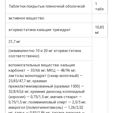
1
Таблетки покрытые пленочной оболочкой
табл.
активное вещество:
10,85
аторвастатина кальция тригидрат
мг
21,7 мг
(эквивалентно 10 и 20 мг аторвастатина
соответственно)
вспомогательные вещества: кальция
карбонат — 33/66 мг; МКЦ — 48/96 мг;
лактозы моногидрат (сахар молочный) —
23,85/47,7 мг; крахмал
прежелатинизированный (крахмал 1500) —
32,8/65,6 мг; кремния диоксид коллоидный
(аэросил) — 0,75/1,5 мг; магния стеарат —
0,75/1,5 мг; поливиниловый спирт — 2,5/5 мг;
макрогол (полиэтиленгликоль) — 1,26/2,52
мг; тальк — 0,93/1,86 мг; титана диоксид —