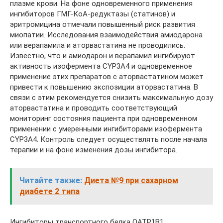
плазме крови. На фоне одновременного применения
ингибиторов ГМГ-КоА-редуктазы (статинов) и
эритромицина отмечали повышенный риск развития
миопатии. Исследования взаимодействия амиодарона
или верапамила и аторвастатина не проводились.
Известно, что и амиодарон и верапамил ингибируют
активность изофермента CYP3A4 и одновременное
применение этих препаратов с аторвастатином может
привести к повышению экспозиции аторвастатина. В
связи с этим рекомендуется снизить максимальную дозу
аторвастатина и проводить соответствующий
мониторинг состояния пациента при одновременном
применении с умеренными ингибиторами изофермента
CYP3A4. Контроль следует осуществлять после начала
терапии и на фоне изменения дозы ингибитора.
Читайте также:
Диета №9 при сахарном
диабете 2 типа
Ингибиторы транспортного белка ОАТР1В1