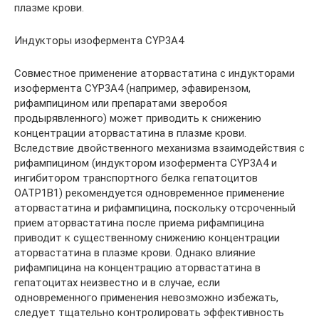
плазме крови.
Индукторы изофермента CYP3A4
Совместное применение аторвастатина с индукторами
изофермента CYP3A4 (например, эфавирензом,
рифампицином или препаратами зверобоя
продырявленного) может приводить к снижению
концентрации аторвастатина в плазме крови.
Вследствие двойственного механизма взаимодействия с
рифампицином (индуктором изофермента CYP3A4 и
ингибитором транспортного белка гепатоцитов
ОАТР1В1) рекомендуется одновременное применение
аторвастатина и рифампицина, поскольку отсроченный
прием аторвастатина после приема рифампицина
приводит к существенному снижению концентрации
аторвастатина в плазме крови. Однако влияние
рифампицина на концентрацию аторвастатина в
гепатоцитах неизвестно и в случае, если
одновременного применения невозможно избежать,
следует тщательно контролировать эффективность