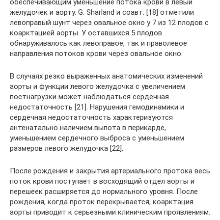
обеспечивающим уменьшение потока крови в левый
желудочек и аорту. G. Sharland и соавт. [18] отметили
левоправый шунт через овальное окно у 7 из 12 плодов с
коарктацией аорты. У оставшихся 5 плодов
обнаруживалось как левоправое, так и праволевое
направления потоков крови через овальное окно.
В случаях резко выраженных анатомических изменений
аорты и функции левого желудочка с увеличением
постнагрузки может наблюдаться сердечная
недостаточность [21]. Нарушения гемодинамики и
сердечная недостаточность характеризуются
антенатально наличием выпота в перикарде,
уменьшением сердечного выброса с уменьшением
размеров левого желудочка [22].
После рождения и закрытия артериального протока весь
поток крови поступает в восходящий отдел аорты и
перешеек расширяется до нормального уровня. После
рождения, когда проток перекрывается, коарктация
аорты приводит к серьезными клиническим проявлениям.