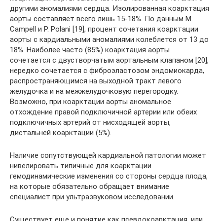
другими аномалиями сердца. Изолированная коарктация
аорты составляет всего лишь 15-18%. По данным M.
Campell и P. Polani [19], процент сочетания коарктации
аорты с кардиальными аномалиями колеблется от 13 до
18%. Наиболее часто (85%) коарктация аорты
сочетается с двустворчатым аортальным клапаном [20],
нередко сочетается с фиброэластозом эндомиокарда,
распространяющимся на выходной тракт левого
желудочка и на межжелудочковую перегородку.
Возможно, при коарктации аорты аномальное
отхождение правой подключичной артерии или обеих
подключичных артерий от нисходящей аорты,
дистальней коарктации (5%).
Наличие сопутствующей кардиальной патологии может
нивелировать типичные для коарктации
гемодинамические изменения со стороны сердца плода,
на которые обязательно обращает внимание
специалист при ультразвуковом исследовании.
Существует еще и понятие как псевдокоарктация, или