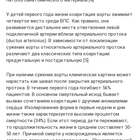
У детей первого года жизни коарктация аорты занимает
четвертое место cреди ВПС. Как правило, она
развивается дистальнее места ответвления левой
подключичной артерии вблизи артериального протока
(ductus arteriosus). В зависимости от локализации
сужения аорты относительно артериального протока
различают два классических типа коарктации:
предуктальную и постдуктальную [5].
При наличии сужения аорты клиническая картина может
нарастать как шквал после закрытия артериального
протока. В течение первого года погибают 56%
пациентов. В основном смертельный исход бывает
вызван сочетанием коарктации с другими аномалиями
сердца. Изолированная форма в первые недели и дни
жизни также характеризуется высоким процентом
смертности (34%). Если этот период дети переживают,
то продолжительность жизни в среднем составляет 30-
50 лет. Причиной смерти у новорожденных является