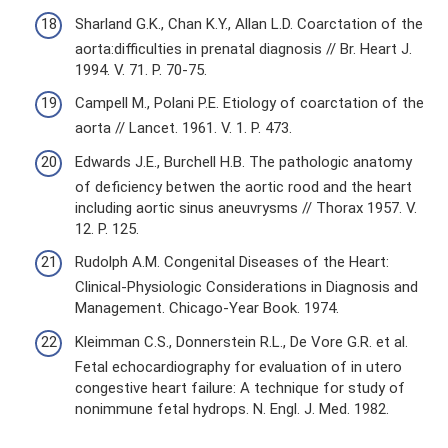
Sharland G.K., Chan K.Y., Allan L.D. Coarctation of the
aorta:difficulties in prenatal diagnosis // Br. Heart J.
1994. V. 71. Р. 70-75.
Campell M., Polani P.E. Etiology of coarctation of the
aorta // Lancet. 1961. V. 1. P. 473.
Edwards J.E., Burchell H.B. The pathologic anatomy
of deficiency betwen the aortic rood and the heart
including aortic sinus aneuvrysms // Thorax 1957. V.
12. P. 125.
Rudolph A.M. Congenital Diseases of the Heart:
Clinical-Physiologic Considerations in Diagnosis and
Management. Chicago-Year Book. 1974.
Kleimman C.S., Donnerstein R.L., De Vore G.R. et al.
Fetal echocardiography for evaluation of in utero
congestive heart failure: A technique for study of
nonimmune fetal hydrops. N. Engl. J. Med. 1982.