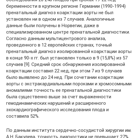
беременности в крупном регионе Германии (1990-1994)
пренатальный диагноз коарктации аорты не был
установлен ни в одном из 7 случаев. Аналогичные
данные были получены в Норвегии, даже в
специализированном центре пренатальной диагностики.
Согласно данным мультицентрового анализа,
проведенного в 12 европейских странах, точный
пренатальный диагноз изолированной коарктации аорты
в конце 90-х гг. был установлен только в 9 (15,8%) из 57
случаев [9]. Средний срок обнаружения изолированной
коарктации составил 22 нед, при этом 7 из 9 случаев
было выявлено до 24 нед. При сочетании коарктации
аорты с экстракардиальными пороками и хромосомными
аномалиями точность ее пренатальной диагностики
была существенно выше за счет выраженности
гемодинамических нарушений и расширенного
эхокардиографического исследования плода и
составила 52%.
По данным института сердечно-сосудистой хирургии им.
А.Н. Бакулева, точность диагностики не превышает 27%.