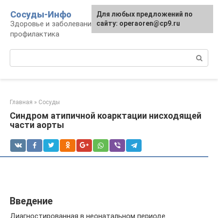
Перейти
Сосуды-Инфо
Для любых предложений по
к
Здоровье и заболевания сосудов и сердца,
сайту: operaoren@cp9.ru
контенту
профилактика
Поиск:
Главная
»
Сосуды
Синдром атипичной коарктации нисходящей
части аорты
Введение
Диагностированная в неонатальном периоде