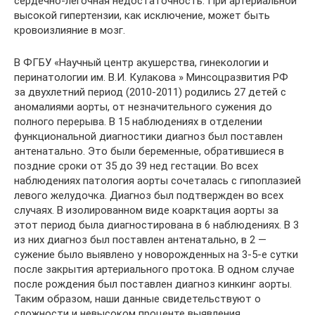
сердечно-легочная недостаточность. При артериальной
высокой гипертензии, как исключение, может быть
кровоизлияние в мозг.
В ФГБУ «Научный центр акушерства, гинекологии и
перинатологии им. В.И. Кулакова » Минсоцразвития РФ
за двухлетний период (2010-2011) родились 27 детей с
аномалиями аорты, от незначительного сужения до
полного перерыва. В 15 наблюдениях в отделении
функциональной диагностики диагноз был поставлен
антенатально. Это были беременные, обратившиеся в
поздние сроки от 35 до 39 нед гестации. Во всех
наблюдениях патология аорты сочеталась с гипоплазией
левого желудочка. Диагноз был подтвержден во всех
случаях. В изолированном виде коарктация аорты за
этот период была диагностирована в 6 наблюдениях. В 3
из них диагноз был поставлен антенатально, в 2 —
сужение было выявлено у новорожденных на 3-5-е сутки
после закрытия артериального протока. В одном случае
после рождения был поставлен диагноз кинкинг аорты.
Таким образом, наши данные свидетельствуют о
сложности и невысоком проценте выявления