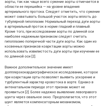
аорты, так как чаще всего сужение аорты отмечается в
области ее перешейка — на уровне впадения
артериального протока. Следует отметить, что сужение
может охватывать большой участок аорты вплоть до
тубулярной гипоплазии. Нормальный переход дуги аорты
в артериальный проток в норме гладкий и плавный.
Кроме того, при исследовании аорты по длинной оси
наиболее надежным признаком следует считать
гипоплазию поперечной части дуги аорты. Как один из
косвенных признаков коарктации аорты можно
использовать извилистость дуги аорты при изучении ее
по длинной оси [2].
Важное дополнительное значение имеет
допплерэхокардиографическое исследование, которое
при коарктации орты позволяет выявить ускорение и
турбулентный характер кровотока в аорте. Однако в
антенатальном периоде этот признак может не
проявиться [2]. Более надежно выявление левоправого
шунта через овальное окно. Предполагается, что этот
шунт является компенсаторным механизмом,