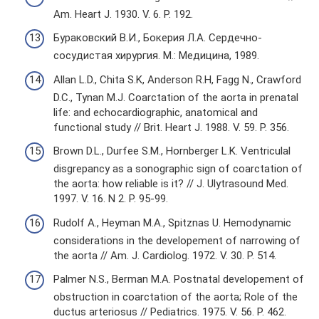
Am. Heart J. 1930. V. 6. P. 192.
Бураковский В.И., Бокерия Л.А. Сердечно-
сосудистая хирургия. М.: Медицина, 1989.
Allan L.D., Chita S.K, Anderson R.H, Fagg N., Crawford
D.C., Tynan M.J. Coarctation of the aorta in prenatal
life: and echocardiographic, anatomical and
functional study // Brit. Heart J. 1988. V. 59. P. 356.
Brown D.L., Durfee S.M., Hornberger L.K. Ventriculal
disgrepancy as a sonographic sign of coarctation of
the aorta: how reliable is it? // J. Ulytrasound Med.
1997. V. 16. N 2. P. 95-99.
Rudolf A., Heyman M.A., Spitznas U. Hemodynamic
consideratiоns in the developement of narrowing of
the aorta // Am. J. Cardiolog. 1972. V. 30. P. 514.
Palmer N.S., Berman M.A. Postnatal developement of
obstruction in coarctation of the aorta; Role of the
ductus arteriosus // Pediatrics. 1975. V. 56. P. 462.