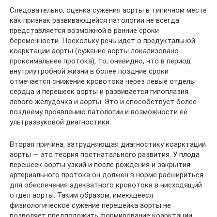
Следовательно, оценка сужения аорты в типичном месте
как признак развивающейся патологии не всегда
представляется возможной в ранние сроки
беременности. Поскольку речь идет о предуктальной
коарктации аорты (сужение аорты локализовано
проксимальнее протока), то, очевидно, что в период
внутриутробной жизни в более поздние сроки
отмечается снижение кровотока через левые отделы
сердца и перешеек аорты и развивается гипоплазия
левого желудочка и аорты. Это и способствует более
позднему проявлению патологии и возможности ее
ультразвуковой диагностики.
Вторая причина, затрудняющая диагностику коарктации
аорты — это теория постнатального развития. У плода
перешеек аорты узкий и после рождения и закрытия
артериального протока он должен в норме расшириться
для обеспечения адекватного кровотока в нисходящий
отдел аорты. Таким образом, имеющееся
физиологическое сужение перешейка аорты не
позволяет предположить формирование коарктации