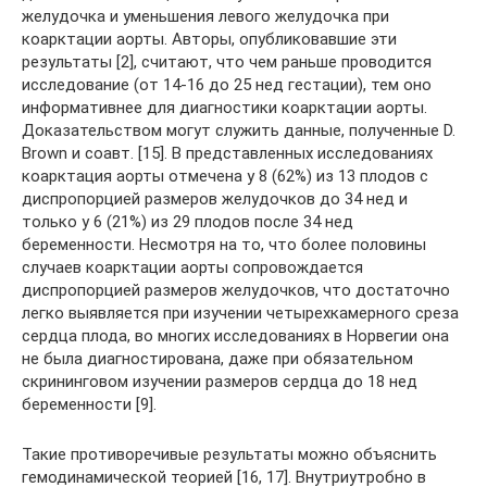
желудочка и уменьшения левого желудочка при
коарктации аорты. Авторы, опубликовавшие эти
результаты [2], считают, что чем раньше проводится
исследование (от 14-16 до 25 нед гестации), тем оно
информативнее для диагностики коарктации аорты.
Доказательством могут служить данные, полученные D.
Brown и соавт. [15]. В представленных исследованиях
коарктация аорты отмечена у 8 (62%) из 13 плодов с
диспропорцией размеров желудочков до 34 нед и
только у 6 (21%) из 29 плодов после 34 нед
беременности. Несмотря на то, что более половины
случаев коарктации аорты сопровождается
диспропорцией размеров желудочков, что достаточно
легко выявляется при изучении четырехкамерного среза
сердца плода, во многих исследованиях в Норвегии она
не была диагностирована, даже при обязательном
скрининговом изучении размеров сердца до 18 нед
беременности [9].
Такие прoтиворечивые результаты можно объяснить
гемодинамической теорией [16, 17]. Внутриутробно в