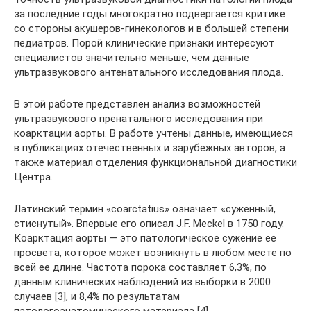
за последние годы многократно подвергается критике
со стороны акушеров-гинекологов и в большей степени
педиатров. Порой клинические признаки интересуют
специалистов значительно меньше, чем данные
ультразвукового антенатального исследования плода.
В этой работе представлен анализ возможностей
ультразвукового пренатального исследования при
коарктации аорты. В работе учтены данные, имеющиеся
в публикациях отечественных и зарубежных авторов, а
также материал отделения функциональной диагностики
Центра.
Латинский термин «сoarctatius» означает «суженный,
стиснутый». Впервые его описал J.F. Meckel в 1750 году.
Коарктация аорты — это патологическое сужение ее
просвета, которое может возникнуть в любом месте по
всей ее длине. Частота порока составляет 6,3%, по
данным клинических наблюдений из выборки в 2000
случаев [3], и 8,4% по результатам
патологоанатомического материала [4].