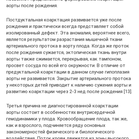
аорты после рождения.
Постдуктальная коарктация развивается уже после
рождения и практически всегда представляет собой
изолированный дефект. Эта аномалия, вероятнее всего,
является результатом разрастания мышечной ткани
артериального протока в аорту плода. Когда же проток
после рождения сужается, эктопическая ткань внутри
аорты также сжимается, перекрывая, как тампоном,
просвет сосуда по всей его окружности. В отличие от
предуктальной коарктации в данном случае гипоплазия
аорты не развивается. Закрытие артериального протока
у некоторых детей приводит к наличию сужения аорты и
развитию коарктации через 2-3 нед после рождения [13].
Третья причина не диагностированной коарктации
аорты состоит в особенностях внутрисердечной
гемодинамики у плода. Кровообращение плода, так же,
как и взрослого, подчиняется ряду основных
закономерностей физического и биологического
воздействия. Поток крови движется из зоны высокого