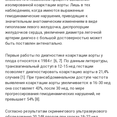
изолированной коарктации аорты. Лишь в тех
наблюдениях, когда имеются выраженные
гемодинамические нарушения, приводящие к
значительным анатомическим изменениям в виде
гипоплазии левого желудочка, диспропорции
желудочков сердца, увеличения диаметра легочной
артерии диагноз с большой достоверностью может
быть поставлен антенатально.
Первые работы по диагностике коарктации аорты у
плода относятся к 1984 г. [6, 7]. По данным литературы,
трансвагинальный доступ в 12-15 нед гестации
позволяет диагностировать коарктацию аорты в 21,4%
случаев [1]. При трансабдоминальном доступе частота
выявления коарктации аорты увеличивается: в 16-30 нед
она составляет 43%, после 30 нед, по мере
прогрессирования гемодинамических нарушений, не
превышает 54% [8].
Согласно результатам скринингового ультразвукового
обследования 20 248 плодов при сроках 19-22 нед