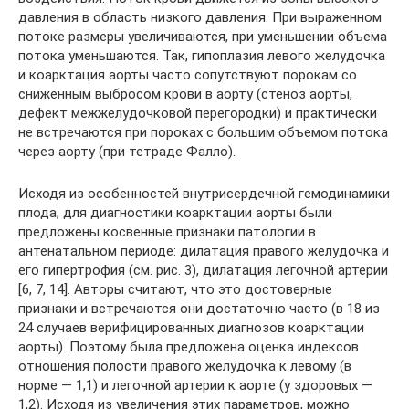
давления в область низкого давления. При выраженном
потоке размеры увеличиваются, при уменьшении объема
потока уменьшаются. Так, гипоплазия левого желудочка
и коарктация аорты часто сопутствуют порокам со
сниженным выбросом крови в аорту (стеноз аорты,
дефект межжелудочковой перегородки) и практически
не встречаются при пороках с большим объемом потока
через аорту (при тетраде Фалло).
Исходя из особенностей внутрисердечной гемодинамики
плода, для диагностики коарктации аорты были
предложены косвенные признаки патологии в
антенатальном периоде: дилатация правого желудочка и
его гипертрофия (см. рис. 3), дилатация легочной артерии
[6, 7, 14]. Авторы считают, что это достоверные
признаки и встречаются они достаточно часто (в 18 из
24 случаев верифицированных диагнозов коарктации
аорты). Поэтому была предложена оценка индексов
отношения полости правого желудочка к левому (в
норме — 1,1) и легочной артерии к аорте (у здоровых —
1,2). Исходя из увеличения этих параметров, можно