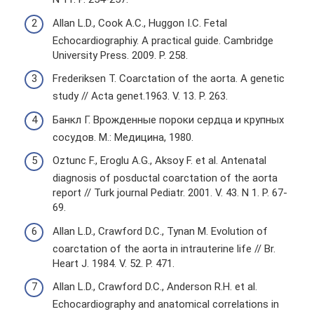
Allan L.D., Cook A.C., Huggon I.C. Fetal
Echocardiographiy. A practical guide. Cambridge
University Press. 2009. P. 258.
Frederiksen T. Coarctation of the aorta. A genetic
study // Acta genet.1963. V. 13. Р. 263.
Банкл Г. Врожденные пороки сердца и крупных
сосудов. М.: Медицина, 1980.
Oztunc F., Eroglu A.G., Aksoy F. et al. Antenatal
diagnosis of posductal coarctation of the aorta
report // Turk journal Pediatr. 2001. V. 43. N 1. P. 67-
69.
Allan L.D., Crawford D.C., Tynan M. Evolution of
coarctation of the aorta in intrauterine life // Br.
Heart J. 1984. V. 52. P. 471.
Allan L.D., Crawford D.C., Anderson R.H. et al.
Echocardiography and anatomical correlations in