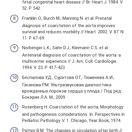
fetal congenital heart disease // Br. Heart J. 1984. V.
52. P. 542.
Franklin O., Burch M., Manning N. et al. Prenatal
diagnosis of coarctation of the aorta improves
survival and reduces morbility // Heart. 2002. V. 87. N
11. P. 67-69.
Norbenger L.K., Sahn D.J., Kleimann C.S. et al.
Antenatal diagnosis of coarctation of the aorta: a
multicenter experience // J. Am. Coll. Cardiologie.
1994. V. 23. P. 417-423.
Беспалова У.Д., Суратова О.Г., Тюменева А.И.,
Гасанова Р.М. Ультразвуковая диагностика
врожденных пороков сердца у плода / Под ред.
Бокерия Л.А. М., 2009.
Rosenberg H. Coarctation of the aorta; Morphology
and pathogenesis considerations. In: Perspectives in
Pediatric Pathology. V. 1. Chicago, Year Book, 1974.
Patten B.M. The changes in circulation after birth //