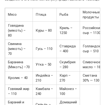
Молочные
Мясо
Птица
Рыба
продукты
Говядина
Криль –
Российский
(мякоть) –
Куры – 80
1250
сыр – 1130
80
Свинина
Ставрида
Голландский
(мякоть) –
Гусь – 110
– 400
сыр – 510
70
Баранина
Скумбрия
Сливочное
Утка – 50
(Мякоть) –70
– 280
масло – 180
Индейка –
Карп –
Сметана
Кролик – 40
210
270
30% — 130
Говяжий жир
Камбала –
Майонез –
– 110
240
100
Бараний и
Домашний
Сельдь –