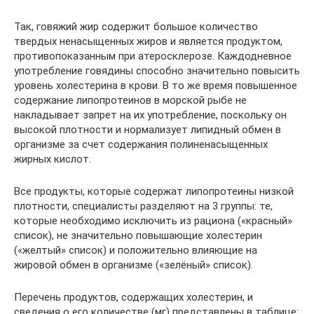
Так, говяжий жир содержит большое количество
твердых ненасыщенных жиров и является продуктом,
противопоказанным при атеросклерозе. Каждодневное
употребление говядины способно значительно повысить
уровень холестерина в крови. В то же время повышенное
содержание липопротеинов в морской рыбе не
накладывает запрет на их употребление, поскольку он
высокой плотности и нормализует липидный обмен в
организме за счет содержания полиненасыщенных
жирных кислот.
Все продукты, которые содержат липопротеины низкой
плотности, специалисты разделяют на 3 группы: те,
которые необходимо исключить из рациона («красный»
список), не значительно повышающие холестерин
(«желтый» список) и положительно влияющие на
жировой обмен в организме («зелёный» список).
Перечень продуктов, содержащих холестерин, и
сведения о его количестве (мг) представлены в таблице: