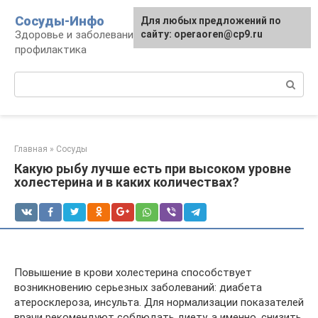
Перейти
Сосуды-Инфо
Для любых предложений по
к
Здоровье и заболевания сосудов и сердца,
сайту: operaoren@cp9.ru
контенту
профилактика
Поиск:
Главная
»
Сосуды
Какую рыбу лучше есть при высоком уровне
холестерина и в каких количествах?
Повышение в крови холестерина способствует
возникновению серьезных заболеваний: диабета
атеросклероза, инсульта. Для нормализации показателей
врачи рекомендуют соблюдать диету, а именно, снизить