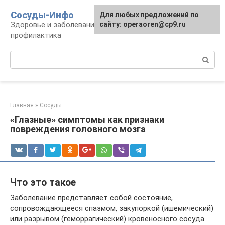
Перейти
Сосуды-Инфо
Для любых предложений по
к
Здоровье и заболевания сосудов и сердца,
сайту: operaoren@cp9.ru
контенту
профилактика
Поиск:
Главная
»
Сосуды
«Глазные» симптомы как признаки
повреждения головного мозга
Что это такое
Заболевание представляет собой состояние,
сопровождающееся спазмом, закупоркой (ишемический)
или разрывом (геморрагический) кровеносного сосуда