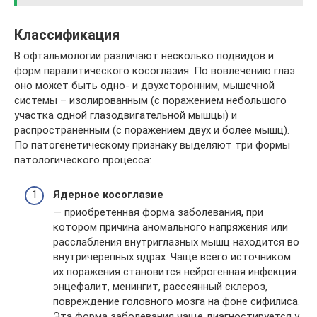
Классификация
В офтальмологии различают несколько подвидов и
форм паралитического косоглазия. По вовлечению глаз
оно может быть одно- и двухсторонним, мышечной
системы – изолированным (с поражением небольшого
участка одной глазодвигательной мышцы) и
распространенным (с поражением двух и более мышц).
По патогенетическому признаку выделяют три формы
патологического процесса:
Ядерное косоглазие
— приобретенная форма заболевания, при
котором причина аномального напряжения или
расслабления внутриглазных мышц находится во
внутричерепных ядрах. Чаще всего источником
их поражения становится нейрогенная инфекция:
энцефалит, менингит, рассеянный склероз,
повреждение головного мозга на фоне сифилиса.
Эта форма заболевания чаще диагностируется у