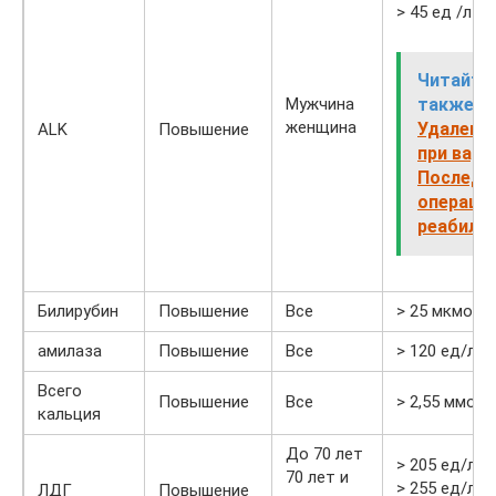
> 45 ед /л
Читайте
Мужчина
также:
женщина
Удаление
ALK
Повышение
при вари
Последс
операции
реабили
Билирубин
Повышение
Все
> 25 мкмоль 
амилаза
Повышение
Все
> 120 ед/л
Всего
Повышение
Все
> 2,55 ммоль
кальция
До 70 лет
> 205 ед/л
70 лет и
> 255 ед/л
ЛДГ
Повышение