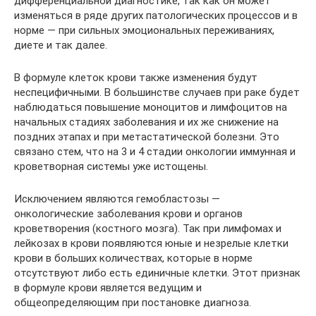
дифференциальной диагностике, так как он может
изменяться в ряде других патологических процессов и в
норме — при сильных эмоциональных переживаниях,
диете и так далее.
В формуле клеток крови также изменения будут
неспецифичными. В большинстве случаев при раке будет
наблюдаться повышение моноцитов и лимфоцитов на
начальных стадиях заболевания и их же снижение на
поздних этапах и при метастатической болезни. Это
связано стем, что на 3 и 4 стадии онкологии иммунная и
кроветворная системы уже истощены.
Исключением являются гемобластозы —
онкологические заболевания крови и органов
кроветворения (костного мозга). Так при лимфомах и
лейкозах в крови появляются юные и незрелые клетки
крови в больших количествах, которые в норме
отсутствуют либо есть единичные клетки. Этот признак
в формуле крови является ведущим и
общеопределяющим при постановке диагноза.