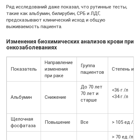
Ряд исследований даже показал, что рутинные тесты,
такие как альбумин, билирубин, СРБ и ЛДГ,
предсказывают клинический исход и общую
выживаемость пациента.
Изменения биохимических анализов крови при
онкозаболеваниях
Направление
Группа
Показатель
изменения
Степень изм
пациентов
при раке
До 70 лет
<36 г /л
70 лет и
<34 г /л
Альбумин
Снижение
старше
Щелочная
Повышение
Все
> 105 ед /л
фосфатаза
> 70 ед /л