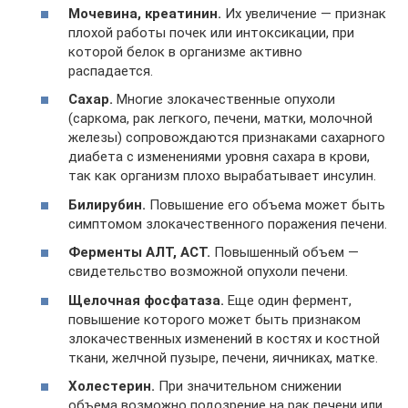
Мочевина, креатинин.
Их увеличение — признак
плохой работы почек или интоксикации, при
которой белок в организме активно
распадается.
Сахар.
Многие злокачественные опухоли
(саркома, рак легкого, печени, матки, молочной
железы) сопровождаются признаками сахарного
диабета с изменениями уровня сахара в крови,
так как организм плохо вырабатывает инсулин.
Билирубин.
Повышение его объема может быть
симптомом злокачественного поражения печени.
Ферменты АЛТ, АСТ.
Повышенный объем —
свидетельство возможной опухоли печени.
Щелочная фосфатаза.
Еще один фермент,
повышение которого может быть признаком
злокачественных изменений в костях и костной
ткани, желчной пузыре, печени, яичниках, матке.
Холестерин.
При значительном снижении
объема возможно подозрение на рак печени или