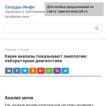
Перейти
Сосуды-Инфо
Для любых предложений по
к
Здоровье и заболевания сосудов и сердца,
сайту: operaoren@cp9.ru
контенту
профилактика
Поиск:
Главная
»
Сосуды
Какие анализы показывают онкологию:
лабораторная диагностика
Анализ мочи
Рак органов мочевыделительной системы проявляет