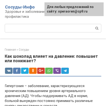
Перейти
Сосуды-Инфо
Для любых предложений по
к
Здоровье и заболевания сосудов и сердца,
сайту: operaoren@cp9.ru
контенту
профилактика
Поиск:
Главная
»
Сосуды
Как шоколад влияет на давление: повышает
или понижает?
Гипертония – заболевание, характеризующееся
хроническим повышением уровня артериального
давления (АД). Чтобы поддерживать АД в норме,
больной вынужден постоянно принимать различные
группы лекарственных средств.