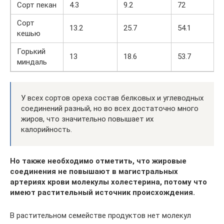
Сорт пекан
4.3
9.2
72
Сорт
13.2
25.7
54.1
кешью
Горький
13
18.6
53.7
миндаль
У всех сортов ореха состав белковых и углеводных
соединений разный, но во всех достаточно много
жиров, что значительно повышает их
калорийность.
Но также необходимо отметить, что жировые
соединения не повышают в магистральных
артериях крови молекулы холестерина, потому что
имеют растительный источник происхождения.
В растительном семействе продуктов нет молекул