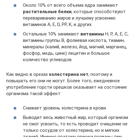
Около 10% от всего объема ядра занимают
растительные белки
, которые способствуют
перевариванию жиров и лучшему усвоению
витаминов A, E, D, PP, K, и других.
Остальные 10% занимают
витамины
H, P, A, E, C,
витамины группы B, фолиевая кислота, тиамин,
минералы (калий, железо, йод, магний, марганец,
фосфор, медь, цинк) лецитин и большое
количество углеводов.
Как видно в орехах
холестерина нет
, поэтому и
повышать его они не могут. Более того, ежедневное
употребление горсти орешков оказывает на состояние
организма такой эффект:
Снижает уровень холестерина в крови.
Выводит весь животный жир, который организм
не смог усвоить, то есть проводит очищение не
только сосудов от холестерина, но и мягких
тканей. Именно поэтому орешки полезны тем,