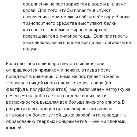
соединения не растворяются в воде и в плазме
крови. Для того чтобы попасть в «пункт
назначения», они должны найти себе пару. В роли
транспортного средства выступают белки,
которые в тандеме с жирным спиртом
превращаются в липопротеиды. Если плотность
у них низкая, ничего кроме вреда наш организм не
получит.
Если плотность липопротеидов высокая, они
отправляются прямиком к печени, откуда после
попадают в кишечник. С ними же поступает и желчь.
Получая с пищей много плохого холестерина (из
фастфуда, полуфабрикатов), мы увеличиваем нагрузку на
печень – она работает на пределе своих сил и
возможностей, выделяя все больше жирного спирта. В
результате его концентрация возрастает, желчь
становится более густой, даже вязкой, что приводит к
образованию твердых конкрементов – иными словами,
камней.