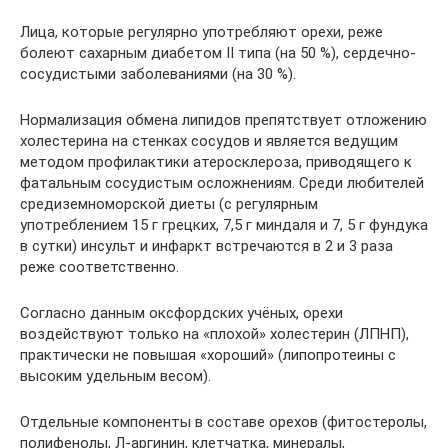
Лица, которые регулярно употребляют орехи, реже
болеют сахарным диабетом II типа (на 50 %), сердечно-
сосудистыми заболеваниями (на 30 %).
Нормализация обмена липидов препятствует отложению
холестерина на стенках сосудов и является ведущим
методом профилактики атеросклероза, приводящего к
фатальным сосудистым осложнениям. Среди любителей
средиземноморской диеты (с регулярным
употреблением 15 г грецких, 7,5 г миндаля и 7, 5 г фундука
в сутки) инсульт и инфаркт встречаются в 2 и 3 раза
реже соответственно.
Согласно данным оксфордских учёных, орехи
воздействуют только на «плохой» холестерин (ЛПНП),
практически не повышая «хороший» (липопротеины с
высоким удельным весом).
Отдельные компоненты в составе орехов (фитостеролы,
полифенолы, Л-аргинин, клетчатка, минералы,