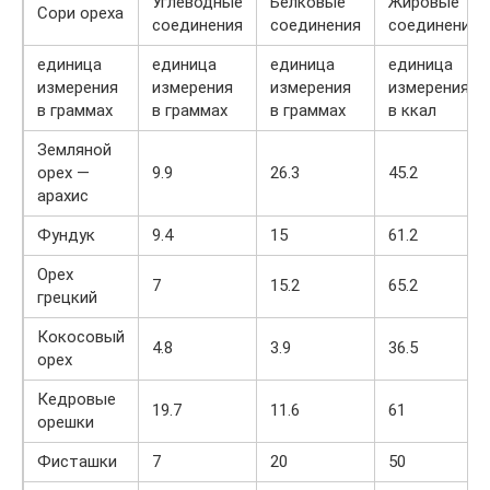
Углеводные
Белковые
Жировые
Сори ореха
соединения
соединения
соединения
единица
единица
единица
единица
измерения
измерения
измерения
измерения
в граммах
в граммах
в граммах
в ккал
Земляной
орех —
9.9
26.3
45.2
арахис
Фундук
9.4
15
61.2
Орех
7
15.2
65.2
грецкий
Кокосовый
4.8
3.9
36.5
орех
Кедровые
19.7
11.6
61
орешки
Фисташки
7
20
50