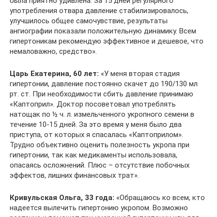
была приятно удивлена. За 15 дней регулярного
употребления отвара давление стабилизировалось,
улучшилось общее самочувствие, результаты
ангиографии показали положительную динамику. Всем
гипертоникам рекомендую эффективное и дешевое, что
немаловажно, средство».
Царь Екатерина, 60 лет:
«У меня вторая стадия
гипертонии, давление постоянно скачет до 190/130 мл
рт. ст. При необходимости сбить давление принимаю
«Каптоприл». Доктор посоветовал употреблять
натощак по ½ ч. л. измельченного укропного семени в
течение 10-15 дней. За это время у меня было два
приступа, от которых я спасалась «Каптоприлом».
Трудно объективно оценить полезность укропа при
гипертонии, так как медикаменты использовала,
опасаясь осложнений. Плюс – отсутствие побочных
эффектов, лишних финансовых трат».
Кривульская Ольга, 33 года:
«Обращаюсь ко всем, кто
надеется вылечить гипертонию укропом. Возможно