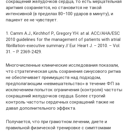
сокращений желудочков сердца, то есть мерцательная
аритмия сохраняется, но становится не такой
интенсивной (в пределах 80–100 ударов в минуту), и
пациент ее не чувствует.
1. Camm A.J., Kirchhof P., Gregory Y.H. at al. ACC/AHA/ESC
2010 guidelines for the management of patients with atrial
fibrillation-executive summary // Eur. Heart J. – 2010. – Vol.
31. – P. 2369-2429.
Многочисленные клинические исследования показали,
что стратегическая цель сохранения синусового ритма
не обеспечивает преимуществ над подходом,
предполагающим «невмешательство» в течение ФП за
исключением попыток ограничения (контроля) частоты
сокращений желудочков сердца. Более строгий
контроль частоты сердечных сокращений также не
давал дополнительного эффекта.
Получается, что при грамотном лечении, диете и
правильной физической тренировке с симптомами