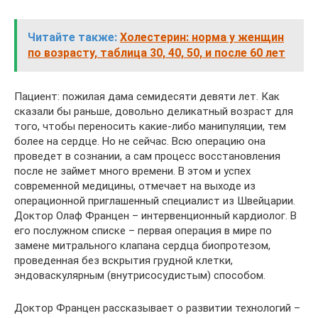
Читайте также:
Холестерин: норма у женщин
по возрасту, таблица 30, 40, 50, и после 60 лет
Пациент: пожилая дама семидесяти девяти лет. Как
сказали бы раньше, довольно деликатный возраст для
того, чтобы переносить какие-либо манипуляции, тем
более на сердце. Но не сейчас. Всю операцию она
проведет в сознании, а сам процесс восстановления
после не займет много времени. В этом и успех
современной медицины, отмечает на выходе из
операционной приглашенный специалист из Швейцарии.
Доктор Олаф Францен – интервенционный кардиолог. В
его послужном списке – первая операция в мире по
замене митрального клапана сердца биопротезом,
проведенная без вскрытия грудной клетки,
эндоваскулярным (внутрисосудистым) способом.
Доктор Францен рассказывает о развитии технологий –