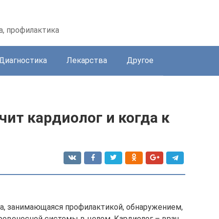
а, профилактика
Диагностика
Лекарства
Другое
чит кардиолог и когда к
а, занимающаяся профилактикой, обнаружением,
ровеносной системы в целом. Кардиолог – врач,