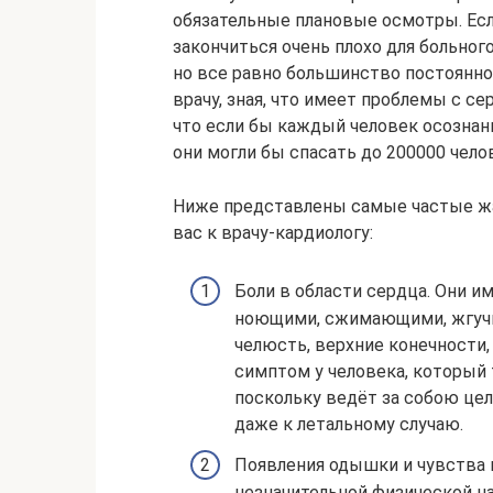
обязательные плановые осмотры. Есл
закончиться очень плохо для больног
но все равно большинство постоянно
врачу, зная, что имеет проблемы с с
что если бы каждый человек осознан
они могли бы спасать до 200000 чел
Ниже представлены самые частые жа
вас к врачу-кардиологу:
Боли в области сердца. Они и
ноющими, сжимающими, жгучи
челюсть, верхние конечности,
симптом у человека, который 
поскольку ведёт за собою це
даже к летальному случаю.
Появления одышки и чувства н
незначительной физической на