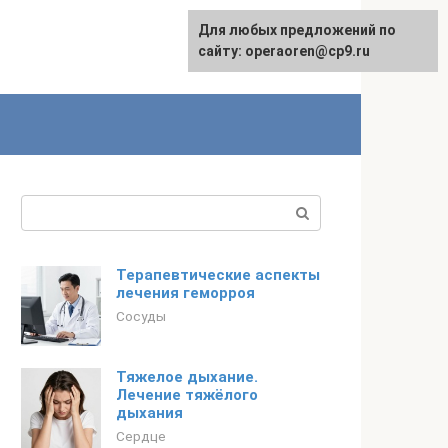
Для любых предложений по
сайту: operaoren@cp9.ru
Поиск:
Терапевтические аспекты
лечения геморроя
Сосуды
Тяжелое дыхание.
Лечение тяжёлого
дыхания
Сердце