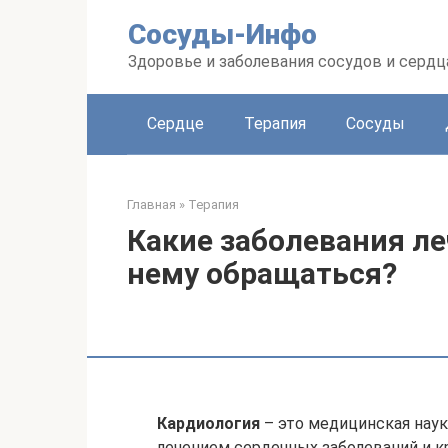
Перейти
Сосуды-Инфо
к
контенту
Здоровье и заболевания сосудов и сердц
Сердце
Терапия
Сосуды
Главная
»
Терапия
Какие заболевания ле
нему обращаться?
Кардиология
– это медицинская наук
лечением сердечных заболеваний и к