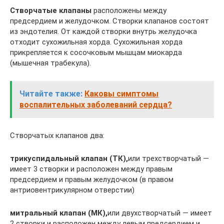
Створчатые клапаны
расположены между
предсердием и желудочком. Створки клапанов состоят
из эндотелия. От каждой створки внутрь желудочка
отходит сухожильная хорда. Сухожильная хорда
прикрепляется к сосочковым мышцам миокарда
(мышечная трабекула).
Читайте также:
Каковы симптомы
воспалительных заболеваний сердца?
Створчатых клапанов два:
трикуспидальный клапан (ТК),
или трехстворчатый —
имеет 3 створки и расположен между правым
предсердием и правым желудочком (в правом
антриовентрикулярном отверстии)
митральный клапан (МК),
или двухстворчатый — имеет
2 створки и расположен между левым предсердием и