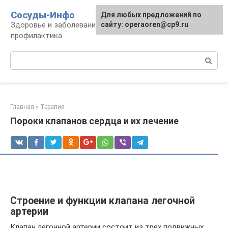
Перейти
Сосуды-Инфо
Для любых предложений по
к
Здоровье и заболевания сосудов и сердца,
сайту: operaoren@cp9.ru
контенту
профилактика
Поиск:
Главная
»
Терапия
Пороки клапанов сердца и их лечение
Строение и функции клапана легочной
артерии
Клапан легочной артерии состоит из трех подвижных