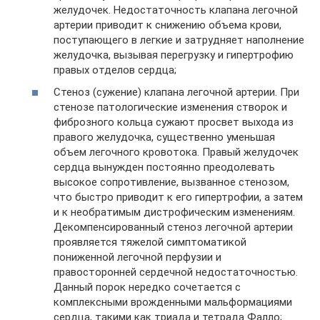
желудочек. Недостаточность клапана легочной
артерии приводит к снижению объема крови,
поступающего в легкие и затрудняет наполнение
желудочка, вызывая перегрузку и гипертрофию
правых отделов сердца;
Стеноз (сужение) клапана легочной артерии. При
стенозе патологические изменения створок и
фиброзного кольца сужают просвет выхода из
правого желудочка, существенно уменьшая
объем легочного кровотока. Правый желудочек
сердца вынужден постоянно преодолевать
высокое сопротивление, вызванное стенозом,
что быстро приводит к его гипертрофии, а затем
и к необратимым дистрофическим изменениям.
Декомпенсированный стеноз легочной артерии
проявляется тяжелой симптоматикой
пониженной легочной перфузии и
правосторонней сердечной недостаточностью.
Данный порок нередко сочетается с
комплексными врожденными мальформациями
сердца, такими как триада и тетрада Фалло;