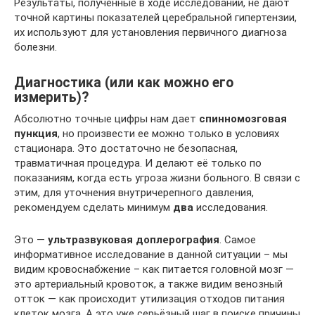
Результаты, полученные в ходе исследований, не дают
точной картины показателей церебральной гипертензии,
их используют для установления первичного диагноза
болезни.
Диагностика (или как можно его
измерить)?
Абсолютно точные цифры нам дает
спинномозговая
пункция
, но произвести ее можно только в условиях
стационара. Это достаточно не безопасная,
травматичная процедура. И делают её только по
показаниям, когда есть угроза жизни больного. В связи с
этим, для уточнения внутричерепного давления,
рекомендуем сделать минимум
два
исследования.
Это —
ультразвуковая доплерография
. Самое
информативное исследование в данной ситуации – мы
видим кровоснабжение – как питается головной мозг —
это артериальный кровоток, а также видим венозный
отток — как происходит утилизация отходов питания
клеток мозга. А это уже серьёзный шаг в поиске причины