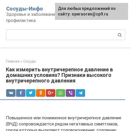
Перейти
Сосуды-Инфо
Для любых предложений по
к
Здоровье и заболевания сосудов и сердца,
сайту: operaoren@cp9.ru
контенту
профилактика
Поиск:
Главная
»
Сосуды
Как измерить внутричерепное давление в
домашних условиях? Признаки высокого
внутричерепного давления
Повышенное или пониженное внутричерепное давление
(ВЧД) сопровождается рядом негативных симптомов,
среди которых выделяют головокружение, головную