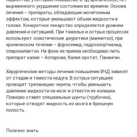
выраженного ухудшения состояния во времени. Основа
лечения – препараты, обладающие мочегонным
эффектом, которые уменьшают объем жидкости в
голове. Конкретное лекарство определяется уровнем
давления и ситуацией. При тяжелых и острых процессах
используют осмотические диуретики (маннитол), при
хроническом течении – фуросемид, гидрохлортиазид,
спироналактон. На фоне их приема необходимо пить
препарат калия – Аспаркам, Калия оротат, Панангин.
Хирургические методы лечения повышения ВЧД зависят
от стадии и тяжести недуга. В острых ситуациях
проводят трепанацию черепа, чтобы уменьшить
давление жидкости на мозг и отвести ее излишки.
Планово ставят специальные шунты (трубочки),
которые отводят жидкость из мозга в брюшную
полость.
Полезно знать