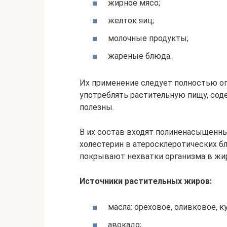
жирное мясо;
желток яиц;
молочные продукты;
жареные блюда.
Их применение следует полностью ог
употреблять растительную пищу, сод
полезны.
В их состав входят полиненасыщенны
холестерин в атеросклеротических б
покрывают нехватки организма в жир
Источники растительных жиров:
масла: ореховое, оливковое, к
авокадо;