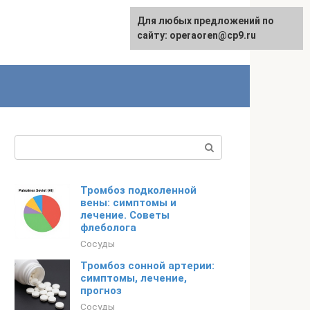
Для любых предложений по
сайту: operaoren@cp9.ru
Поиск:
Тромбоз подколенной
вены: симптомы и
лечение. Советы
флеболога
Сосуды
Тромбоз сонной артерии:
симптомы, лечение,
прогноз
Сосуды