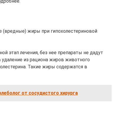
одробнее.
н
е (вредные) жиры при гипохолестериновой
ной этап лечения, без нее препараты не дадут
а удаление из рациона жиров животного
холестерина. Такие жиры содержатся в
леболог от сосудистого хирурга