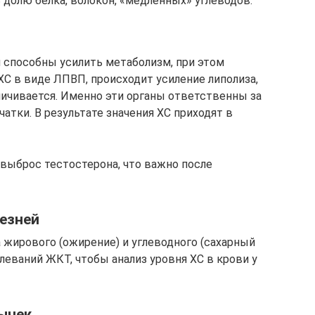
 долю белка, волокон, «медленных» углеводов.
 способны усилить метаболизм, при этом
ХС в виде ЛПВП, происходит усиление липолиза,
ичивается. Именно эти органы ответственны за
тки. В результате значения ХС приходят в
выброс тестостерона, что важно после
езней
 жирового (ожирение) и углеводного (сахарный
леваний ЖКТ, чтобы анализ уровня ХС в крови у
ычек