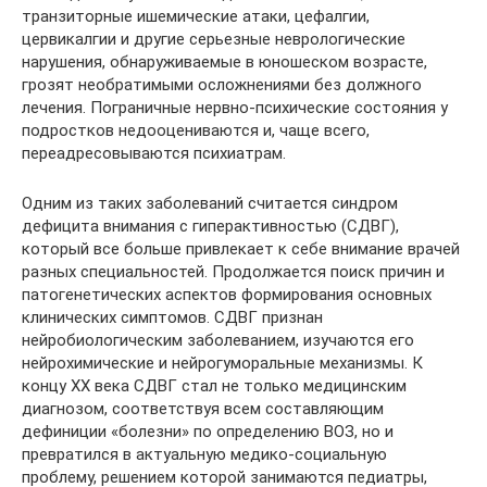
транзиторные ишемические атаки, цефалгии,
цервикалгии и другие серьезные неврологические
нарушения, обнаруживаемые в юношеском возрасте,
грозят необратимыми осложнениями без должного
лечения. Пограничные нервно-психические состояния у
подростков недооцениваются и, чаще всего,
переадресовываются психиатрам.
Одним из таких заболеваний считается синдром
дефицита внимания с гиперактивностью (СДВГ),
который все больше привлекает к себе внимание врачей
разных специальностей. Продолжается поиск причин и
патогенетических аспектов формирования основных
клинических симптомов. СДВГ признан
нейробиологическим заболеванием, изучаются его
нейрохимические и нейрогуморальные механизмы. К
концу XX века СДВГ стал не только медицинским
диагнозом, соответствуя всем составляющим
дефиниции «болезни» по определению ВОЗ, но и
превратился в актуальную медико-социальную
проблему, решением которой занимаются педиатры,