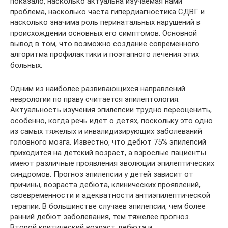
показало, насколько актуальна изучаемая нами
проблема, насколько часта гипердиагностика СДВГ и
насколько значима роль перинатальных нарушений в
происхождении основных его симптомов. Основной
вывод в том, что возможно создание современного
алгоритма профилактики и поэтапного лечения этих
больных.
Одним из наиболее развивающихся направлений
неврологии по праву считается эпилептология.
Актуальность изучения эпилепсии трудно переоценить,
особенно, когда речь идет о детях, поскольку это одно
из самых тяжелых и инвалидизирующих заболеваний
головного мозга. Известно, что дебют 75% эпилепсий
приходится на детский возраст, а взрослые пациенты
имеют различные проявления эволюции эпилептических
синдромов. Прогноз эпилепсии у детей зависит от
причины, возраста дебюта, клинических проявлений,
своевременности и адекватности антиэпилептической
терапии. В большинстве случаев эпилепсии, чем более
ранний дебют заболевания, тем тяжелее прогноз.
Второй критический возраст дебюта и