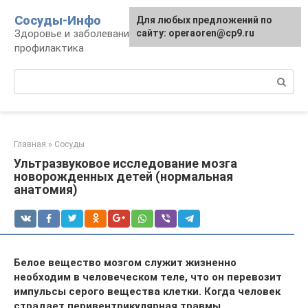
Перейти
Сосуды-Инфо
Для любых предложений по
к
Здоровье и заболевания сосудов и сердца,
сайту: operaoren@cp9.ru
контенту
профилактика
Поиск:
Главная
»
Сосуды
Ультразвуковое исследование мозга
новорожденных детей (нормальная
анатомия)
Белое вещество мозгом служит жизненно
необходим в человеческом теле, что он перевозит
импульсы серого вещества клетки. Когда человек
страдает перивентрикулярная травмы