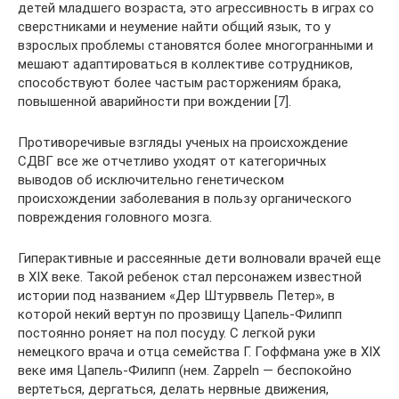
детей младшего возраста, это агрессивность в играх со
сверстниками и неумение найти общий язык, то у
взрослых проблемы становятся более многогранными и
мешают адаптироваться в коллективе сотрудников,
способствуют более частым расторжениям брака,
повышенной аварийности при вождении [7].
Противоречивые взгляды ученых на происхождение
СДВГ все же отчетливо уходят от категоричных
выводов об исключительно генетическом
происхождении заболевания в пользу органического
повреждения головного мозга.
Гиперактивные и рассеянные дети волновали врачей еще
в ХIХ веке. Такой ребенок стал персонажем известной
истории под названием «Дер Штурввель Петер», в
которой некий вертун по прозвищу Цапель-Филипп
постоянно роняет на пол посуду. С легкой руки
немецкого врача и отца семейства Г. Гоффмана уже в XIX
веке имя Цапель-Филипп (нем. Zappeln — беспокойно
вертеться, дергаться, делать нервные движения,