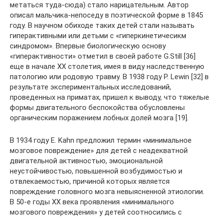
метаться туда-сюда) стало нарицательным. Автор
описал мальчика-непоседу в поэтической форме в 1845
году. В научном обиходе таких детей стали называть
гиперактивными или детьми с «гиперкинетичесикм
синдромом». Впервые биологическую основу
«гиперактивности» отметил в своей работе G.Still [36]
еще в начале ХХ столетия, имея в виду наследственную
патологию или родовую травму. В 1938 году P. Lewin [32] в
результате экспериментальных исследований,
проведенных на приматах, пришел к выводу, что тяжелые
формы двигательного беспокойства обусловлены
органическим поражением лобных долей мозга [19].
В 1934 году E. Kahn предложил термин «минимальное
мозговое повреждение» для детей с неадекватной
двигательной активностью, эмоциональной
неустойчивостью, повышенной возбудимостью и
отвлекаемостью, причиной которых является
повреждение головного мозга невыясненной этиологии.
В 50-е годы ХХ века проявления «минимального
мозгового повреждения» у детей соотносились с