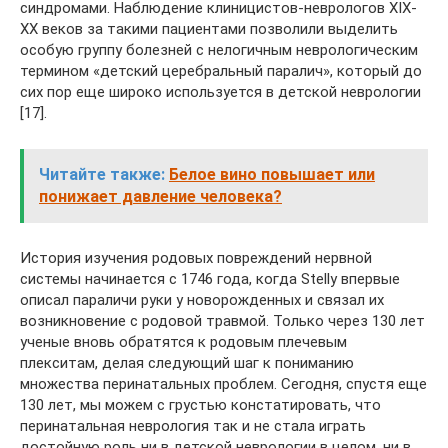
синдромами. Наблюдение клиницистов-неврологов XIX-
XX веков за такими пациентами позволили выделить
особую группу болезней с нелогичным неврологическим
термином «детский церебральный паралич», который до
сих пор еще широко используется в детской неврологии
[17].
Читайте также:
Белое вино повышает или
понижает давление человека?
История изучения родовых повреждений нервной
системы начинается с 1746 года, когда Stelly впервые
описал параличи руки у новорожденных и связал их
возникновение с родовой травмой. Только через 130 лет
ученые вновь обратятся к родовым плечевым
плекситам, делая следующий шаг к пониманию
множества перинатальных проблем. Сегодня, спустя еще
130 лет, мы можем с грустью констатировать, что
перинатальная неврология так и не стала играть
достойную роль ни в детской неврологии в целом, ни в