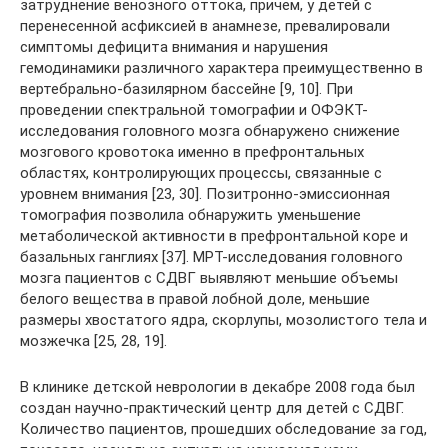
затруднение венозного оттока, причем, у детей с
перенесенной асфиксией в анамнезе, превалировали
симптомы дефицита внимания и нарушения
гемодинамики различного характера преимущественно в
вертебрально-базилярном бассейне [9, 10]. При
проведении спектральной томографии и ОФЭКТ-
исследования головного мозга обнаружено снижение
мозгового кровотока именно в префронтальных
областях, контролирующих процессы, связанные с
уровнем внимания [23, 30]. Позитронно-эмиссионная
томография позволила обнаружить уменьшение
метаболической активности в префронтальной коре и
базальных ганглиях [37]. МРТ-исследования головного
мозга пациентов с СДВГ выявляют меньшие объемы
белого вещества в правой лобной доле, меньшие
размеры хвостатого ядра, скорлупы, мозолистого тела и
мозжечка [25, 28, 19].
В клинике детской неврологии в декабре 2008 года был
создан научно-практический центр для детей с СДВГ.
Количество пациентов, прошедших обследование за год,