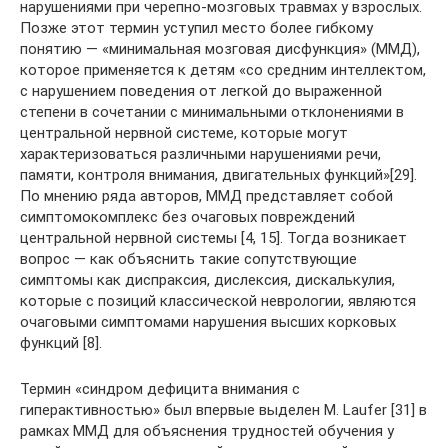
нарушениями при черепно-мозговых травмах у взрослых.
Позже этот термин уступил место более гибкому
понятию — «минимальная мозговая дисфункция» (ММД),
которое применяется к детям «со средним интеллектом,
с нарушением поведения от легкой до выраженной
степени в сочетании с минимальными отклонениями в
центральной нервной системе, которые могут
характеризоваться различными нарушениями речи,
памяти, контроля внимания, двигательных функций»[29].
По мнению ряда авторов, ММД представляет собой
симптомокомплекс без очаговых повреждений
центральной нервной системы [4, 15]. Тогда возникает
вопрос — как объяснить такие сопутствующие
симптомы как диспраксия, дислексия, дискалькулия,
которые с позиций классической неврологии, являются
очаговыми симптомами нарушения высших корковых
функций [8].
Термин «синдром дефицита внимания с
гиперактивностью» был впервые выделен M. Laufer [31] в
рамках ММД для объяснения трудностей обучения у