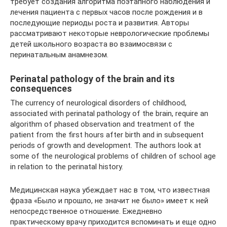
требует создания алгоритма поэтапного наблюдения и
лечения пациента с первых часов после рождения и в
последующие периоды роста и развития. Авторы
рассматривают некоторые неврологические проблемы
детей школьного возраста во взаимосвязи с
перинатальным анамнезом.
Perinatal pathology of the brain and its
consequences
The currency of neurological disorders of childhood,
associated with perinatal pathology of the brain, require an
algorithm of phased observation and treatment of the
patient from the first hours after birth and in subsequent
periods of growth and development. The authors look at
some of the neurological problems of children of school age
in relation to the perinatal history.
Медицинская наука убеждает нас в том, что известная
фраза «Было и прошло, не значит не было» имеет к ней
непосредственное отношение. Ежедневно
практическому врачу приходится вспоминать и еще одно