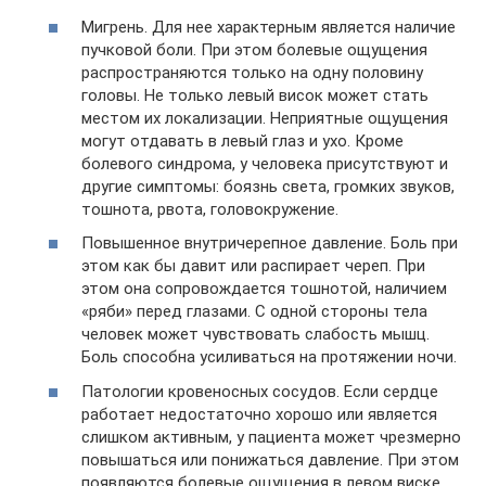
Мигрень. Для нее характерным является наличие
пучковой боли. При этом болевые ощущения
распространяются только на одну половину
головы. Не только левый висок может стать
местом их локализации. Неприятные ощущения
могут отдавать в левый глаз и ухо. Кроме
болевого синдрома, у человека присутствуют и
другие симптомы: боязнь света, громких звуков,
тошнота, рвота, головокружение.
Повышенное внутричерепное давление. Боль при
этом как бы давит или распирает череп. При
этом она сопровождается тошнотой, наличием
«ряби» перед глазами. С одной стороны тела
человек может чувствовать слабость мышц.
Боль способна усиливаться на протяжении ночи.
Патологии кровеносных сосудов. Если сердце
работает недостаточно хорошо или является
слишком активным, у пациента может чрезмерно
повышаться или понижаться давление. При этом
появляются болевые ощущения в левом виске.