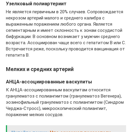
Узелковый полиартериит
Не является первичным в 20% случаев. Сопровождается
некрозом артерий малого и среднего калибра с
выраженным поражением любого органа. Является
сегментарным и имеет склонность к зонам сосудистой
бифуркации. В основном возникает у мужчин среднего
возраста. Ассоциирован чаще всего с гепатитом В или С.
Встречается реже, поскольку проводится вакцинация от
гепатита В.
Мелких и средних артерий
АНЦА-ассоциированные васкулиты
К АНЦА-ассоциированным васкулитам относится
гранулематоз с полиангиитом (гранулематоз Вегенера),
эозинофильный гранулематоз с полиангиитом (Синдром
Черджа-Стросс), микроскопический полиангиит,
поражение мелких сосудов.