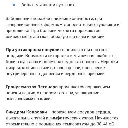
боль в мышцах и суставах.
Заболевание поражает нижние конечности, при
генерализованных формах – дополнительно туловище и
предплечья. При болезни Бехчета поражаются
слизистые рта и глаз, образуются язвы и эрозии.
При уртикарном васуклите
появляются плотные
волдыри. Возможны лихорадка и мышечная слабость,
боли в суставах и почечная недостаточность. Нередки
диарея, конъюнктивит, отек гортани, повышение
внутричерепного давления и сердечные аритмии.
Гранулематоз Вегенера
проявляется поражением
почек и легких, стенозом гортани, узелковыми
высыпаниями на коже.
Синдром Кавасаки
– поражением сосудов сердца,
дыхательных путей и лимфатических узлов. Начинается
стремительно с повышения температуры до 38-41 оС.