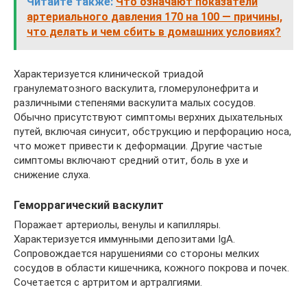
Читайте также:
Что означают показатели
артериального давления 170 на 100 — причины,
что делать и чем сбить в домашних условиях?
Характеризуется клинической триадой
гранулематозного васкулита, гломерулонефрита и
различными степенями васкулита малых сосудов.
Обычно присутствуют симптомы верхних дыхательных
путей, включая синусит, обструкцию и перфорацию носа,
что может привести к деформации. Другие частые
симптомы включают средний отит, боль в ухе и
снижение слуха.
Геморрагический васкулит
Поражает артериолы, венулы и капилляры.
Характеризуется иммунными депозитами IgA.
Сопровождается нарушениями со стороны мелких
сосудов в области кишечника, кожного покрова и почек.
Сочетается с артритом и артралгиями.