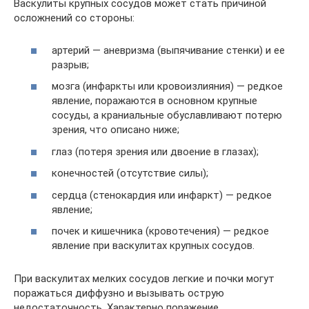
Васкулиты крупных сосудов может стать причиной
осложнений со стороны:
артерий — аневризма (выпячивание стенки) и ее
разрыв;
мозга (инфаркты или кровоизлияния) — редкое
явление, поражаются в основном крупные
сосуды, а краниальные обуславливают потерю
зрения, что описано ниже;
глаз (потеря зрения или двоение в глазах);
конечностей (отсутствие силы);
сердца (стенокардия или инфаркт) — редкое
явление;
почек и кишечника (кровотечения) — редкое
явление при васкулитах крупных сосудов.
При васкулитах мелких сосудов легкие и почки могут
поражаться диффузно и вызывать острую
недостаточность. Характерно поражение