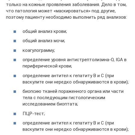
только на кожные проявления заболевания. Дело в том,
что патология может «маскироваться» под другие,
поэтому пациенту необходимо выполнить ряд анализов:
общий анализ крови;
общий анализ мочи;
коагулограмму;
определение уровня антистрептолизина-О, IGA в
периферической крови;
определение антител к гепатиту В и С (при
васкулите они нередко обнаруживаются в крови);
биопсию тканей пораженного органа или части
тела с последующим гистологическим
исследованием биоптата;
ПЦР-тест;
определение антител к гепатиту В и С (при
васкулите они нередко обнаруживаются в крови);