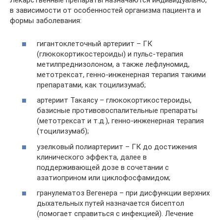
Лекарственные препараты назначаются индивидуально,
в зависимости от особенностей организма пациента и
формы заболевания:
гигантоклеточный артериит – ГК
(глюкокортикостероиды) и пульс-терапия
метилпреднизолоном, а также лефлуномид,
метотрексат, генно-инженерная терапия такими
препаратами, как тоцилизумаб;
артериит Такаясу – глюкокортикостероиды,
базисные противовоспалительные препараты
(метотрексат и т.д.), генно-инженерная терапия
(тоцилизумаб);
узелковый полиартериит – ГК до достижения
клинического эффекта, далее в
поддерживающей дозе в сочетании с
азатиоприном или циклофосфамидом;
гранулематоз Вегенера – при дисфункции верхних
дыхательных путей назначается бисептол
(помогает справиться с инфекцией). Лечение