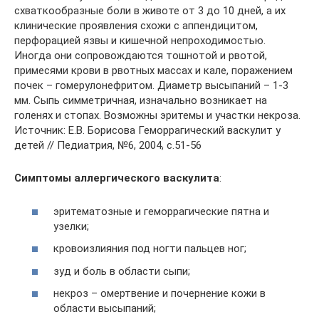
схваткообразные боли в животе от 3 до 10 дней, а их
клинические проявления схожи с аппендицитом,
перфорацией язвы и кишечной непроходимостью.
Иногда они сопровождаются тошнотой и рвотой,
примесями крови в рвотных массах и кале, поражением
почек – гомерулонефритом. Диаметр высыпаний – 1-3
мм. Сыпь симметричная, изначально возникает на
голенях и стопах. Возможны эритемы и участки некроза.
Источник: Е.В. Борисова Геморрагический васкулит у
детей // Педиатрия, №6, 2004, с.51-56
Симптомы аллергического васкулита
:
эритематозные и геморрагические пятна и
узелки;
кровоизлияния под ногти пальцев ног;
зуд и боль в области сыпи;
некроз – омертвение и почернение кожи в
области высыпаний;