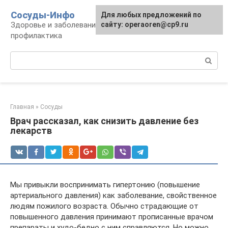
Перейти
Сосуды-Инфо
Для любых предложений по
к
Здоровье и заболевания сосудов и сердца,
сайту: operaoren@cp9.ru
контенту
профилактика
Поиск:
Главная
»
Сосуды
Врач рассказал, как снизить давление без
лекарств
Мы привыкли воспринимать гипертонию (повышение
артериального давления) как заболевание, свойственное
людям пожилого возраста. Обычно страдающие от
повышенного давления принимают прописанные врачом
препараты и худо-бедно с ним справляются. Но можно