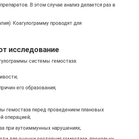
репаратов. В этом случае анализ делается раз в
пия). Коагулограмму проводят для
ают исследование
гулограммы системы гемостаза:
ивости;
ричин его образования;
мы гемостаза перед проведением плановых
й операцией;
а при аутоиммунных нарушениях;
ти для оценки состояния гемостаза, поскольку