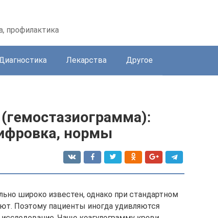
а, профилактика
Диагностика
Лекарства
Другое
 (гемостазиограмма):
шифровка, нормы
ольно широко известен, однако при стандартном
ают. Поэтому пациенты иногда удивляются
 исследование. Чаще коагулограмму крови