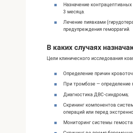
Назначение контрацептивных п
3 месяца.
Лечение пиявками (гирудотера
предупреждения геморрагий.
В каких случаях назнач
Цели клинического исследования коа
Определение причин кровоточ
При тромбозе — определение п
Диагностика ДВС-синдрома;
Скрининг компонентов систе
операций или перед экстренно
Мониторинг системы гемостаз
Скрининг во время беременнос