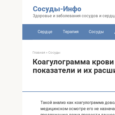
Перейти
Сосуды-Инфо
к
контенту
Здоровье и заболевания сосудов и сердц
Сердце
Терапия
Сосуды
Главная
»
Сосуды
Коагулограмма крови
показатели и их рас
Такой анализ как коагулограмма дов
медицинском осмотре его не назнач
предложению врача провести данное