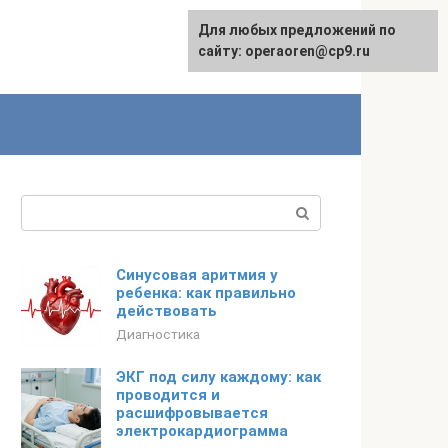
Для любых предложений по
сайту: operaoren@cp9.ru
Поиск:
Синусовая аритмия у
ребенка: как правильно
действовать
Диагностика
ЭКГ под силу каждому: как
проводится и
расшифровывается
электрокардиограмма