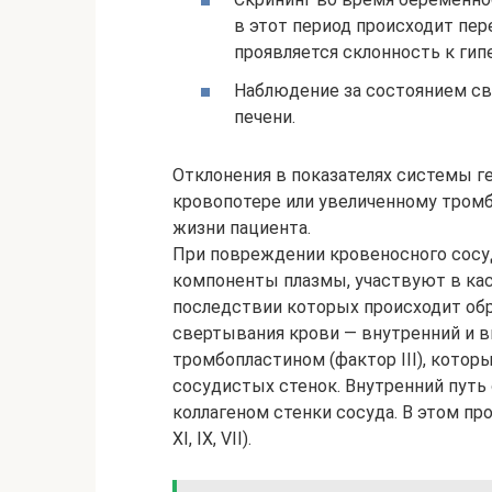
в этот период происходит пер
проявляется склонность к гип
Наблюдение за состоянием с
печени.
Отклонения в показателях системы г
кровопотере или увеличенному тромб
жизни пациента.
При повреждении кровеносного сосу
компоненты плазмы, участвуют в ка
последствии которых происходит обр
свертывания крови — внутренний и 
тромбопластином (фактор III), котор
сосудистых стенок. Внутренний путь
коллагеном стенки сосуда. В этом пр
XI, IX, VII).