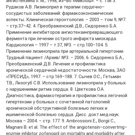
ангиотензина II. М., 1998, из–во «Миклош». – с. 158 3.
Рудаков А.В. Лизиноприл в терапии сердечно–
сосудистых заболеваний: фармакоэкономические
аспекты. Клиническая геронтология. – 2003 – том 9, №7.
– стр.37–42. 4. Преображенский Д.В., Сидоренко Б.А.
Применение ингибиторов ангиотензинпревращающего
фермента при лечении острого инфаркта миокарда.
Кардиология – 1997 – т.37, №3. – стр.100–104. 5.
Применение лизиноприла при артериальной гипертонии.
Трудный пациент /Архив/ №3. – 2006. 6. Сидоренко Б.А.,
Преображенский Д.В. Лечение и профилактика
хронической сердечной недостаточности. Москва, ЗАО
«ПРЕСИД», 1997. – стр.169–188. 7. Сычев О.С., Гетьман
Т.В., Лизогуб С.В. Использование лизиноприла у больных
с нарушениями ритма сердца. 8. Цветкова О.А.
Диагностика, фармакотерапия и профилактика легочной
гипертензии у больных с сочетанной патологией:
хронической обструктивной болезнью легких и
ишемической болезнью сердца. Дисс. докт.мед.наук.
Москва – 2004. – стр. 177. 9. Ambrossioni E., Borgii С.,
Magnani В. et al. The effect of the angiotensin–convertmg–
enzmie inhibitor zofenopril on mortality and morbidity after