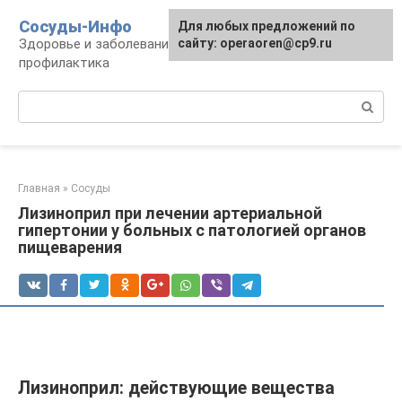
Перейти
Сосуды-Инфо
Для любых предложений по
к
Здоровье и заболевания сосудов и сердца,
сайту: operaoren@cp9.ru
контенту
профилактика
Поиск:
Главная
»
Сосуды
Лизиноприл при лечении артериальной
гипертонии у больных с патологией органов
пищеварения
Лизиноприл: действующие вещества