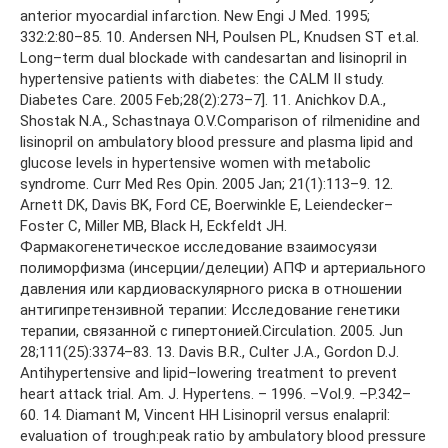
anterior myocardial infarction. New Engi J Med. 1995;
332:2:80–85. 10. Andersen NH, Poulsen PL, Knudsen ST et.al.
Long–term dual blockade with candesartan and lisinopril in
hypertensive patients with diabetes: the CALM II study.
Diabetes Care. 2005 Feb;28(2):273–7]. 11. Anichkov D.A.,
Shostak N.A., Schastnaya O.V.Comparison of rilmenidine and
lisinopril on ambulatory blood pressure and plasma lipid and
glucose levels in hypertensive women with metabolic
syndrome. Curr Med Res Opin. 2005 Jan; 21(1):113–9. 12.
Arnett DK, Davis BK, Ford CE, Boerwinkle E, Leiendecker–
Foster C, Miller MB, Black H, Eckfeldt JH.
Фармакогенетическое исследование взаимосуязи
полиморфизма (инсерции/делеции) АПФ и артериального
давления или кардиоваскулярного риска в отношении
антигипретензивной терапии: Исследование генетики
терапии, связанной с гипертонией.Circulation. 2005. Jun
28;111(25):3374–83. 13. Davis B.R., Culter J.A., Gordon D.J.
Antihypertensive and lipid–lowering treatment to prevent
heart attack trial. Am. J. Hypertens. – 1996. –Vol.9. –P.342–
60. 14. Diamant M, Vincent HH Lisinopril versus enalapril:
evaluation of trough:peak ratio by ambulatory blood pressure