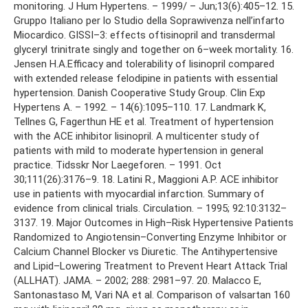
monitoring. J Hum Hypertens. – 1999/ – Jun;13(6):405–12. 15.
Gruppo Italiano per lo Studio della Soprawivenza nell’infarto
Miocardico. GISSI–3: effects oftisinopril and transdermal
glyceryl trinitrate singly and together on 6–week mortality. 16.
Jensen H.A.Efficacy and tolerability of lisinopril compared
with extended release felodipine in patients with essential
hypertension. Danish Cooperative Study Group. Clin Exp
Hypertens A. – 1992. – 14(6):1095–110. 17. Landmark K,
Tellnes G, Fagerthun HE et al. Treatment of hypertension
with the ACE inhibitor lisinopril. A multicenter study of
patients with mild to moderate hypertension in general
practice. Tidsskr Nor Laegeforen. – 1991. Oct
30;111(26):3176–9. 18. Latini R., Maggioni A.P. ACE inhibitor
use in patients with myocardial infarction. Summary of
evidence from clinical trials. Circulation. – 1995; 92:10:3132–
3137. 19. Major Outcomes in High–Risk Hypertensive Patients
Randomized to Angiotensin–Converting Enzyme Inhibitor or
Calcium Channel Blocker vs Diuretic. The Antihypertensive
and Lipid–Lowering Treatment to Prevent Heart Attack Trial
(ALLHAT). JAMA. – 2002; 288: 2981–97. 20. Malacco E,
Santonastaso M, Vari NA et al. Comparison of valsartan 160