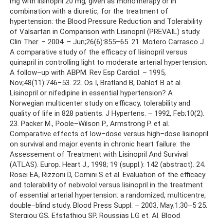
mg with lisinopril 20 mg, given as monotherapy or in
combination with a diuretic, for the treatment of
hypertension: the Blood Pressure Reduction and Tolerability
of Valsartan in Comparison with Lisinopril (PREVAIL) study.
Clin Ther. – 2004. – Jun;26(6):855–65. 21. Motero Carrasco J.
A comparative study of the efficacy of lisinopril versus
quinapril in controlling light to moderate arterial hypertension.
A follow–up with ABPM. Rev Esp Cardiol. – 1995,
Nov;48(11):746–53. 22. Os I, Bratland B, Dahlof B at al.
Lisinopril or nifedipine in essential hypertension? A
Norwegian multicenter study on efficacy, tolerability and
quality of life in 828 patients. J Hypertens. – 1992, Feb;10(2).
23. Packer M., Poole–Wilson P., Armstrong P. et al.
Comparative effects of low–dose versus high–dose lisinopril
on survival and major events in chronic heart failure: the
Assessement of Treatment with Lisinopril And Survival
(ATLAS). Europ. Heart J., 1998; 19 (suppl.): 142 (abstract). 24.
Rosei EA, Rizzoni D, Comini S et al. Evaluation of the efficacy
and tolerability of nebivolol versus lisinopril in the treatment
of essential arterial hypertension: a randomized, multicentre,
double–blind study. Blood Press Suppl. – 2003, May;1:30–5 25.
Stergiou GS, Efstathiou SP, Roussias LG et. Al. Blood