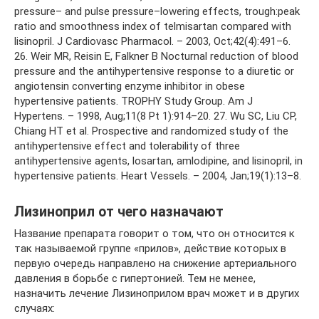
pressure– and pulse pressure–lowering effects, trough:peak
ratio and smoothness index of telmisartan compared with
lisinopril. J Cardiovasc Pharmacol. – 2003, Oct;42(4):491–6.
26. Weir MR, Reisin E, Falkner B Nocturnal reduction of blood
pressure and the antihypertensive response to a diuretic or
angiotensin converting enzyme inhibitor in obese
hypertensive patients. TROPHY Study Group. Am J
Hypertens. – 1998, Aug;11(8 Pt 1):914–20. 27. Wu SC, Liu CP,
Chiang HT et al. Prospective and randomized study of the
antihypertensive effect and tolerability of three
antihypertensive agents, losartan, amlodipine, and lisinopril, in
hypertensive patients. Heart Vessels. – 2004, Jan;19(1):13–8.
Лизиноприл от чего назначают
Название препарата говорит о том, что он относится к
так называемой группе «прилов», действие которых в
первую очередь направлено на снижение артериального
давления в борьбе с гипертонией. Тем не менее,
назначить лечение Лизиноприлом врач может и в других
случаях: