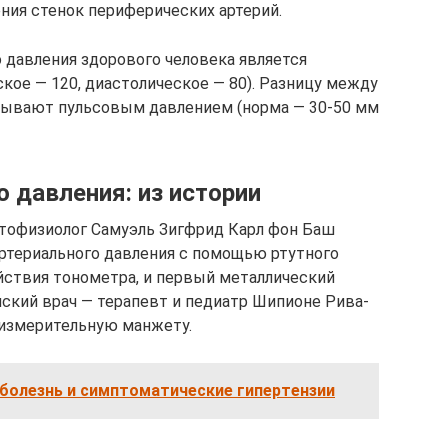
ния стенок периферических артерий.
давления здорового человека является
ское — 120, диастолическое — 80). Разницу между
зывают пульсовым давлением (норма — 30-50 мм
 давления: из истории
патофизиолог Самуэль Зигфрид Карл фон Баш
артериального давления с помощью ртутного
йствия тонометра, и первый металлический
нский врач — терапевт и педиатр Шипионе Рива-
 измерительную манжету.
 болезнь и симптоматические гипертензии