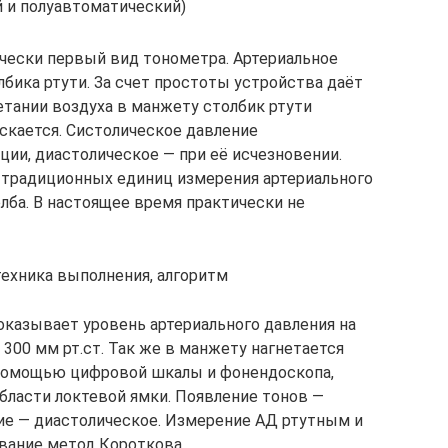
 и полуавтоматический)
ески первый вид тонометра. Артериальное
бика ртути. За счет простоты устройства даёт
етании воздуха в манжету столбик ртути
ускается. Систолическое давление
ции, диастолическое — при её исчезновении.
традиционных единиц измерения артериального
лба. В настоящее время практически не
техника выполнения, алгоритм
казывает уровень артериального давления на
300 мм рт.ст. Так же в манжету нагнетается
с помощью цифровой шкалы и фонендоскопа,
бласти локтевой ямки. Появление тонов —
ие — диастолическое. Измерение АД ртутным и
вание метод Короткова.