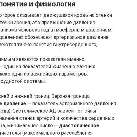
понятие и физиология
которое оказывает движущаяся кровь на стенки
точки зрения, это превышение давления
ганизма человека над атмосферным давлением.
давление» обозначают артериальное давление —
Имеются также понятия внутрисердечного,
ачимым являются показатели именно
 — один из показателей жизненно важных
также один из важнейших параметров,
осудистой системы.
ей и нижней границ. Верхняя граница,
е давление
— показатель артериального давления
рда). Систолическое АД зависит от силы
ивления стенок артерий и количества сердечных
ица, минимальное число —
диастолическое
диастолы (максимального расслабления