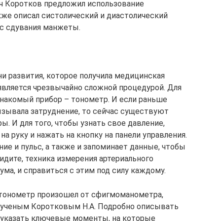
ич Коротков предложил использование
кже описал систолический и диастолический
с сдувания манжеты.
ни развития, которое получила медицинская
 является чрезвычайно сложной процедурой. Для
накомый прибор – тонометр. И если раньше
ызывала затруднение, то сейчас существуют
. И для того, чтобы узнать свое давление,
а руку и нажать на кнопку на панели управления.
ие и пульс, а также и запоминает данные, чтобы
идите, техника измерения артериального
ма, и справиться с этим под силу каждому.
 тонометр произошел от сфигмоманометра,
н ученым Коротковым Н.А. Подробно описывать
 указать ключевые моменты, на которые