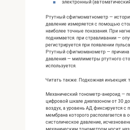
электронный (автоматический
Ртутный сфигмоматнометр — историч
давление измеряется с помощью стол
наиболее точные показания. При нагн
поднимается. при стравливании — оп
регистрируется при появлении пульса
Ртутный сфигмоманометр — причина 
давления — миллиметры ртутного сто
используется.
Читать также: Подкожная инъекция: 
Механический тонометр-анероид — по
цифровой шкале диапазоном от 30 до 
воздух, а уровень АД фиксируется 
мембрана которого располагается в о
систолическое давление, исчезновен
механическим тонометром носит наз