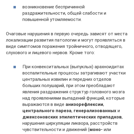
возникновение беспричинной
раздражительности, общей слабости и
повышенной утомляемости.
Очаговые нарушения в первую очередь зависят от места
локализации развития патологии и могут проявляться в
виде симптомов поражения тройничного, отводящего,
слухового и лицевого нервов. Кроме того:
При конвекситальных (выпуклых) арахноидитах
воспалительные процессы затрагивают участки
центральных извилин и передних отделов
больших полушарий, при этом преобладают
явления раздражения структур головного мозга
над проявлениями выпадений функций, которые
выражаются в виде
анизорефлексии
,
центрального пареза
,
генерализованных
и
джексоновских эпилептических припадков
,
нарушения циркуляции ликвора, расстройств
чувствительности и движений (
моно-
или