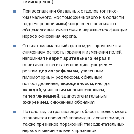
гемипарезов
).
При воспалении базальных отделов (оптико-
хиазмального, мостомозжечкового и в области
заднечерепной ямки) чаще всего возникают
общемозговые симптомы и нарушаются функции
нервов основания черепа.
Оптико-хиазмальный арахноидит проявляется
снижением остроты зрения и изменения полей,
напоминая
неврит зрительного нерва
и
сочетаясь с вегетативной дисфункцией —
резким
дермографизмом
, усиленным
пиломоторным рефлексом, обильным
потоотделением,
акроцианозом
, иногда
жаждой
, усиленным мочеиспусканием,
гипергликемией
, адипозогенитальным
ожирением
, снижением обоняния.
Патология, затрагивающая область ножек мозга
становится причиной пирамидных симптомов, а
также признаков поражений глазодвигательных
нервов и менингеальных признаков.