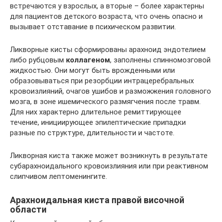
встречаются у взрослых, а вторые – более характерны
для пациентов детского возраста, что очень опасно и
вызывает отставание в психическом развитии.
Ликворные кисты сформированы арахноид эндотелием
либо рубцовым
коллагеном
, заполнены спинномозговой
жидкостью. Они могут быть врожденными или
образовываться при резорбции интрацеребральных
кровоизлияний, очагов ушибов и разможжения головного
мозга, в зоне ишемического размягчения после травм.
Для них характерно длительное ремиттирующее
течение, инициирующее эпилептические припадки
разные по структуре, длительности и частоте.
Ликворная киста также может возникнуть в результате
субарахноидального кровоизлияния или при реактивном
слипчивом лептоменингите.
Арахноидальная киста правой височной
области