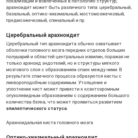
локализации и вовлеченных в патологию структур,
арахноидит может быть различного типа: церебральный,
базальный, оптико-хиазмальный, мостомозжечковый,
предмозжечковый, спинальный и пр.
Церебральный арахноидит
Церебральный тип арахноидита обычно охватывает
оболочки головного мозга передних отделов больших
полушарий и областей центральных извилин, поражая не
только архноид эндотелий, но и структуры мягкого
мозгового слоя с образованием спаек между ними. В
результате спаечного процесса образуются кисты с
ликвороподобным содержимым. Утолщение и
уплотнение кист может привести к ксантохромным
опухолевидным образованиям с содержанием большого
количества белка, что может проявиться развитием
эпилептического статуса
.
Арахноидальная киста головного мозга
Оптико-хиазмальный арахноидит