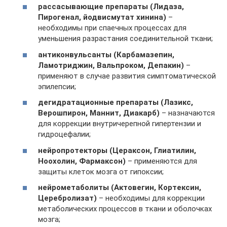
рассасывающие препараты (Лидаза,
Пирогенал, йодвисмутат хинина)
–
необходимы при спаечных процессах для
уменьшения разрастания соединительной ткани;
антиконвульсанты (Карбамазепин,
Ламотриджин, Вальпроком, Депакин)
–
применяют в случае развития симптоматической
эпилепсии;
дегидратационные препараты (Лазикс,
Верошпирон, Маннит, Диакарб)
– назначаются
для коррекции внутричерепной гипертензии и
гидроцефалии;
нейропротекторы (Цераксон, Глиатилин,
Ноохолин, Фармаксон)
– применяются для
защиты клеток мозга от гипоксии;
нейрометаболиты (Актовегин, Кортексин,
Церебролизат)
– необходимы для коррекции
метаболических процессов в ткани и оболочках
мозга;