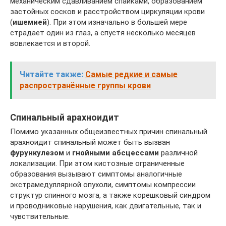
механическим сдавливанием спайками, образованием
застойных сосков и расстройством циркуляции крови
(
ишемией
). При этом изначально в большей мере
страдает один из глаз, а спустя несколько месяцев
вовлекается и второй.
Читайте также:
Самые редкие и самые
распространённые группы крови
Спинальный арахноидит
Помимо указанных общеизвестных причин спинальный
арахноидит спинальный может быть вызван
фурункулезом
и
гнойными абсцессами
различной
локализации. При этом кистозные ограниченные
образования вызывают симптомы аналогичные
экстрамедуллярной опухоли, симптомы компрессии
структур спинного мозга, а также корешковый синдром
и проводниковые нарушения, как двигательные, так и
чувствительные.