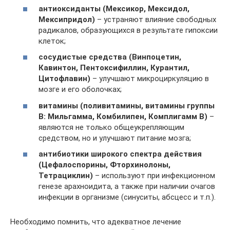
антиоксиданты (Мексикор, Мексидол,
Мексипридол)
– устраняют влияние свободных
радикалов, образующихся в результате гипоксии
клеток;
сосудистые средства (Винпоцетин,
Кавинтон, Пентоксифиллин, Курантил,
Цитофлавин)
– улучшают микроциркуляцию в
мозге и его оболочках;
витамины (поливитамины, витамины группы
В: Мильгамма, Комбилипен, Комплигамм В)
–
являются не только общеукрепляющим
средством, но и улучшают питание мозга;
антибиотики широкого спектра действия
(Цефалоспорины, Фторхинолоны,
Тетрациклин)
– используют при инфекционном
генезе арахноидита, а также при наличии очагов
инфекции в организме (синуситы, абсцесс и т.п.).
Необходимо помнить, что адекватное лечение