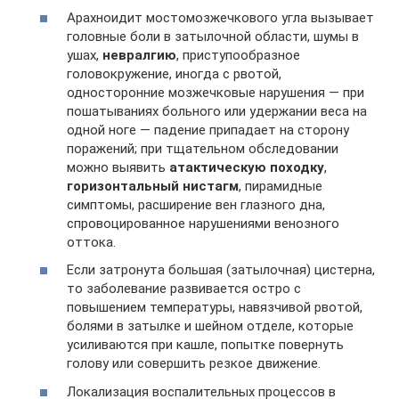
Арахноидит мостомозжечкового угла вызывает
головные боли в затылочной области, шумы в
ушах,
невралгию
, приступообразное
головокружение, иногда с рвотой,
односторонние мозжечковые нарушения — при
пошатываниях больного или удержании веса на
одной ноге — падение припадает на сторону
поражений; при тщательном обследовании
можно выявить
атактическую походку
,
горизонтальный
нистагм
, пирамидные
симптомы, расширение вен глазного дна,
спровоцированное нарушениями венозного
оттока.
Если затронута большая (затылочная) цистерна,
то заболевание развивается остро с
повышением температуры, навязчивой рвотой,
болями в затылке и шейном отделе, которые
усиливаются при кашле, попытке повернуть
голову или совершить резкое движение.
Локализация воспалительных процессов в