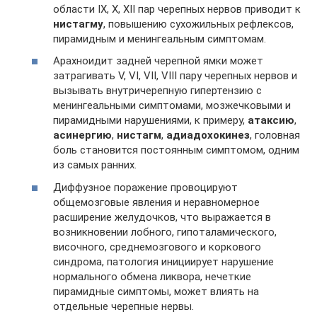
области IX, X, XII пар черепных нервов приводит к
нистагму
, повышению сухожильных рефлексов,
пирамидным и менингеальным симптомам.
Арахноидит задней черепной ямки может
затрагивать V, VI, VII, VIII пару черепных нервов и
вызывать внутричерепную гипертензию с
менингеальными симптомами, мозжечковыми и
пирамидными нарушениями, к примеру,
атаксию
,
асинергию
,
нистагм
,
адиадохокинез
, головная
боль становится постоянным симптомом, одним
из самых ранних.
Диффузное поражение провоцируют
общемозговые явления и неравномерное
расширение желудочков, что выражается в
возникновении лобного, гипоталамического,
височного, среднемозгового и коркового
синдрома, патология инициирует нарушение
нормального обмена ликвора, нечеткие
пирамидные симптомы, может влиять на
отдельные черепные нервы.