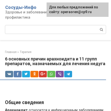
Перейти
Сосуды-Инфо
Для любых предложений по
к
Здоровье и заболевания сосудов и сердца,
сайту: operaoren@cp9.ru
контенту
профилактика
Поиск:
Главная
»
Терапия
6 основных причин арахноидита и 11 групп
препаратов, назначаемых для лечения недуга
Общие сведения
Арахноидит
относится к инфекционным заболеваниям