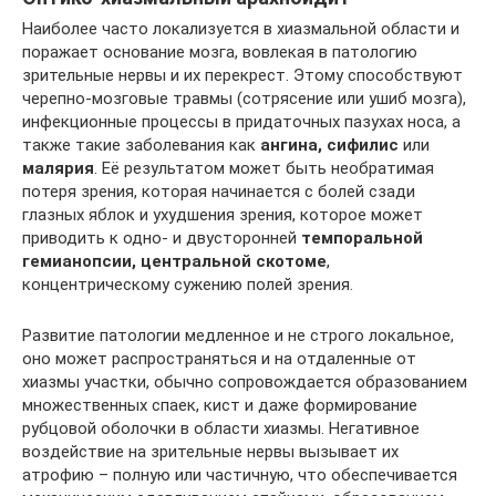
Наиболее часто локализуется в хиазмальной области и
поражает основание мозга, вовлекая в патологию
зрительные нервы и их перекрест. Этому способствуют
черепно-мозговые травмы (сотрясение или ушиб мозга),
инфекционные процессы в придаточных пазухах носа, а
также такие заболевания как
ангина, сифилис
или
малярия
. Её результатом может быть необратимая
потеря зрения, которая начинается с болей сзади
глазных яблок и ухудшения зрения, которое может
приводить к одно- и двусторонней
темпоральной
гемианопсии, центральной скотоме
,
концентрическому сужению полей зрения.
Развитие патологии медленное и не строго локальное,
оно может распространяться и на отдаленные от
хиазмы участки, обычно сопровождается образованием
множественных спаек, кист и даже формирование
рубцовой оболочки в области хиазмы. Негативное
воздействие на зрительные нервы вызывает их
атрофию – полную или частичную, что обеспечивается