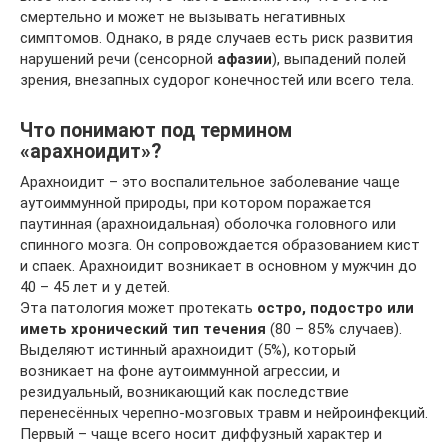
смертельно и может не вызывать негативных
симптомов. Однако, в ряде случаев есть риск развития
нарушений речи (сенсорной
афазии
), выпадений полей
зрения, внезапных судорог конечностей или всего тела.
Что понимают под термином
«арахноидит»?
Арахноидит – это воспалительное заболевание чаще
аутоиммунной природы, при котором поражается
паутинная (арахноидальная) оболочка головного или
спинного мозга. Он сопровождается образованием кист
и спаек. Арахноидит возникает в основном у мужчин до
40 – 45 лет и у детей.
Эта патология может протекать
остро, подостро или
иметь хронический тип течения
(80 – 85% случаев).
Выделяют истинный арахноидит (5%), который
возникает на фоне аутоиммунной агрессии, и
резидуальный, возникающий как последствие
перенесённых черепно-мозговых травм и нейроинфекций.
Первый – чаще всего носит диффузный характер и