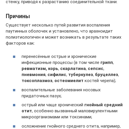
стенку, приводя к разрастанию соединительной ткани.
Причины
Существует несколько путей развития воспаления
паутинных оболочек и установлено, что арахноидит
полиэтиологичен и может возникать в результате таких
факторов как:
перенесённые острые и хронические
инфекционные процессы (в том числе
грипп
,
ревматизм, корь
,
скарлатина
,
сепсис
,
пневмония
,
сифилис
,
туберкулез
,
бруцеллез
,
токсоплазмоз
,
остеомиелит
костей черепа);
воспалительные заболевания носовых
придаточных пазух;
острый или чаще хронический
гнойный средний
отит
, особенно вызванный маловирулентными
микроорганизмами или токсинами;
осложнение гнойного среднего отита, например,