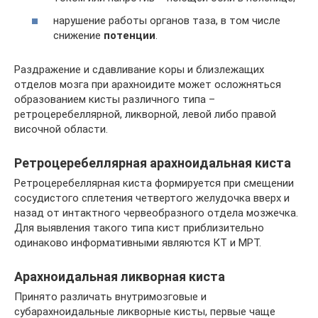
нарушение работы органов таза, в том числе
снижение
потенции
.
Раздражение и сдавливание коры и близлежащих
отделов мозга при арахноидите может осложняться
образованием кисты различного типа –
ретроцеребеллярной, ликворной, левой либо правой
височной области.
Ретроцеребеллярная арахноидальная киста
Ретроцеребеллярная киста формируется при смещении
сосудистого сплетения четвертого желудочка вверх и
назад от интактного червеобразного отдела мозжечка.
Для выявления такого типа кист приблизительно
одинаково информативными являются КТ и МРТ.
Арахноидальная ликворная киста
Принято различать внутримозговые и
субарахноидальные ликворные кисты, первые чаще