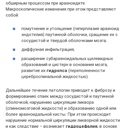
обширным процессом при арахноидите.
Макроскопические изменения при этом представляют
собой:
помутнение и утолщение (гиперплазия арахноид
эндотелия) паутинной оболочки, сращение ее с
сосудистой и твердой оболочками мозга;
диффузная инфильтрация;
расширение субарахноидальных щелевидных
образований и цистерн в основания мозга,
развитие их
гидропса
(переполненности
цереброспинальной жидкостью).
Дальнейшее течение патологии приводит к фиброзу и
формированию спаек между сосудистой и паутинной
оболочкой, нарушению циркуляции ликвора
(спинномозговой жидкости) и образованию одной или
более арахноидальной кисты. При этом происходит
нарушение нормальной циркуляции ликворной жидкости
и как следствие – возникает
гидроцефалия
, в основе