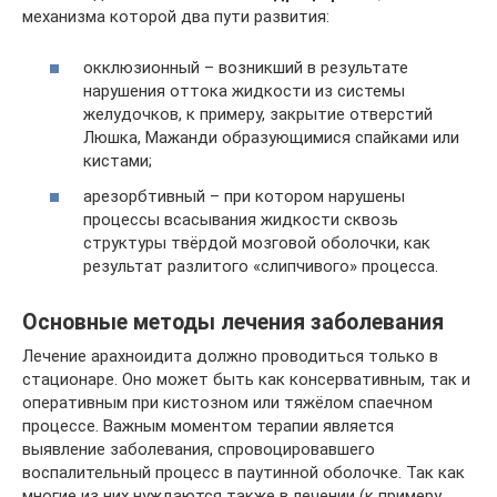
механизма которой два пути развития:
окклюзионный – возникший в результате
нарушения оттока жидкости из системы
желудочков, к примеру, закрытие отверстий
Люшка, Мажанди образующимися спайками или
кистами;
арезорбтивный – при котором нарушены
процессы всасывания жидкости сквозь
структуры твёрдой мозговой оболочки, как
результат разлитого «слипчивого» процесса.
Основные методы лечения заболевания
Лечение арахноидита должно проводиться только в
стационаре. Оно может быть как консервативным, так и
оперативным при кистозном или тяжёлом спаечном
процессе. Важным моментом терапии является
выявление заболевания, спровоцировавшего
воспалительный процесс в паутинной оболочке. Так как
многие из них нуждаются также в лечении (к примеру,