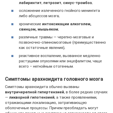
лабиринтит
,
петрозит
,
синус-тромбоз
;
осложнение излеченного гнойного менингита
либо абсцессов мозга;
хронические
интоксикации алкоголем,
свинцом, мышьяком
;
различные травмы — черепно-мозговые и
позвоночно-спинномозговые (преимущественно
как остаточные явления);
реактивное воспаление, вызванное медленно
растущими опухолями или энцефалитом, чаще
всего – негнойным отогенным.
Симптомы арахноидита головного мозга
Симптомы арахноидита обычно вызваны
внутричерепной гипертензией
, в более редких случаях
—
ликворной гипотензией
, а также проявлениями,
отражающими локализацию, затрагивающую
оболочечные процессы. Причем преобладать могут