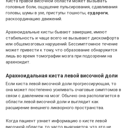
Киста правой височной области может вызывать
головные боли, ощущение пульсирования, сдавливания
головы, шумы в ухе, приступы тошноты,
судороги
,
раскоординацию движений.
Арахноидальные кисты бывают замершие, имеют
стабильность и чаще всего не вызывают дискомфорта
или общемозговых нарушений. Бессимптомное течение
может привести к тому, что образование обнаружится
лишь во время томографии мозга при подозрении на
арахноидит.
Арахноидальная киста левой височной доли
Если киста левой височной доли прогрессирующая, то
она может постепенно усиливать очаговые симптомов в
связи с давлением на мозг. Обычно она располагается в
области левой височной доли и выглядит как
расширение внешнего ликворного пространства.
Когда пациент узнает информацию о кисте левой
височной области, то часто выясняется, что это не