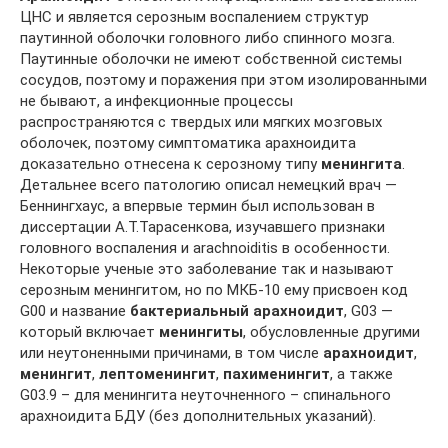
ЦНС и является серозным воспалением структур
паутинной оболочки головного либо спинного мозга.
Паутинные оболочки не имеют собственной системы
сосудов, поэтому и поражения при этом изолированными
не бывают, а инфекционные процессы
распространяются с твердых или мягких мозговых
оболочек, поэтому симптоматика арахноидита
доказательно отнесена к серозному типу
менингита
.
Детальнее всего патологию описал немецкий врач —
Беннингхаус, а впервые термин был использован в
диссертации А.Т.Тарасенкова, изучавшего признаки
головного воспаления и arachnoiditis в особенности.
Некоторые ученые это заболевание так и называют
серозным менингитом, но по МКБ-10 ему присвоен код
G00 и название
бактериальный арахноидит
, G03 —
который включает
менингиты
, обусловленные другими
или неутоненными причинами, в том числе
арахноидит
,
менингит
,
лептоменингит
,
пахименингит
, а также
G03.9 – для менингита неуточненного – спинального
арахноидита БДУ (без дополнительных указаний).