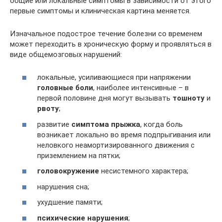
общие или локальные симптомы в зависимости от этого
первые симптомы и клиническая картина меняется.
Изначальное подострое течение болезни со временем
может переходить в хроническую форму и проявляться в
виде общемозговых нарушений:
локальные, усиливающиеся при напряжении
головные боли
, наиболее интенсивные – в
первой половине дня могут вызывать
тошноту
и
рвоту
;
развитие
симптома прыжка
, когда боль
возникает локально во время подпрыгивания или
неловкого неамортизированного движения с
приземлением на пятки;
головокружение
несистемного характера;
нарушения сна;
ухудшение памяти;
психические нарушения
;