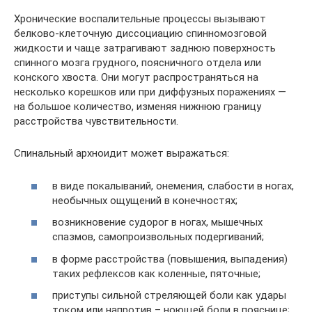
Хронические воспалительные процессы вызывают
белково-клеточную диссоциацию спинномозговой
жидкости и чаще затрагивают заднюю поверхность
спинного мозга грудного, поясничного отдела или
конского хвоста. Они могут распространяться на
несколько корешков или при диффузных поражениях —
на большое количество, изменяя нижнюю границу
расстройства чувствительности.
Спинальный архноидит может выражаться:
в виде покалываний, онемения, слабости в ногах,
необычных ощущений в конечностях;
возникновение судорог в ногах, мышечных
спазмов, самопроизвольных подергиваний;
в форме расстройства (повышения, выпадения)
таких рефлексов как коленные, пяточные;
приступы сильной стреляющей боли как удары
током или напротив – ноющей боли в пояснице;