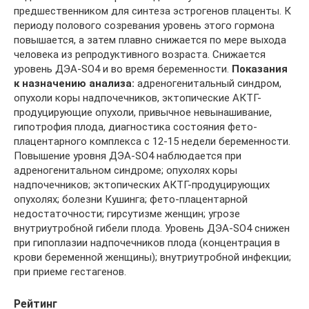
предшественником для синтеза эстрогенов плаценты. К
периоду полового созревания уровень этого гормона
повышается, а затем плавно снижается по мере выхода
человека из репродуктивного возраста. Снижается
уровень ДЭА-SO4 и во время беременности.
Показания
к назначению анализа:
адреногенитальный синдром,
опухоли коры надпочечников, эктопические АКТГ-
продуцирующие опухоли, привычное невынашивание,
гипотрофия плода, диагностика состояния фето-
плацентарного комплекса с 12-15 недели беременности.
Повышение уровня ДЭА-SO4 наблюдается при
адреногенитальном синдроме; опухолях коры
надпочечников; эктопических АКТГ-продуцирующих
опухолях; болезни Кушинга; фето-плацентарной
недостаточности; гирсутизме женщин; угрозе
внутриутробной гибели плода. Уровень ДЭА-SO4 снижен
при гипоплазии надпочечников плода (концентрация в
крови беременной женщины); внутриутробной инфекции;
при приеме гестагенов.
Рейтинг