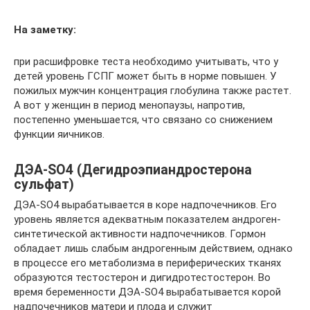
На заметку:
при расшифровке теста необходимо учитывать, что у
детей уровень ГСПГ может быть в норме повышен. У
пожилых мужчин концентрация глобулина также растет.
А вот у женщин в период менопаузы, напротив,
постепенно уменьшается, что связано со снижением
функции яичников.
ДЭА-SO4 (Дегидроэпиандростерона
сульфат)
ДЭА-SO4 вырабатывается в коре надпочечников. Его
уровень является адекватным показателем андроген-
синтетической активности надпочечников. Гормон
обладает лишь слабым андрогенным действием, однако
в процессе его метаболизма в периферических тканях
образуются тестостерон и дигидротестостерон. Во
время беременности ДЭА-SO4 вырабатывается корой
надпочечников матери и плода и служит