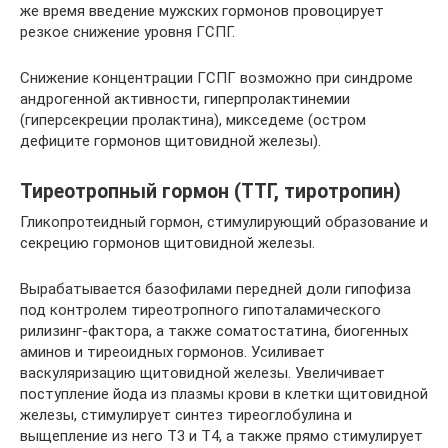
же время введение мужских гормонов провоцирует
резкое снижение уровня ГСПГ.
Снижение концентрации ГСПГ возможно при синдроме
андрогенной активности, гиперпролактинемии
(гиперсекреции пролактина), микседеме (остром
дефиците гормонов щитовидной железы).
Тиреотропный гормон (ТТГ, тиротропин)
Гликопротеидный гормон, стимулирующий образование и
секрецию гормонов щитовидной железы.
Вырабатывается базофилами передней доли гипофиза
под контролем тиреотропного гипоталамического
рилизинг-фактора, а также соматостатина, биогенных
аминов и тиреоидных гормонов. Усиливает
васкуляризацию щитовидной железы. Увеличивает
поступление йода из плазмы крови в клетки щитовидной
железы, стимулирует синтез тиреоглобулина и
выщепление из него Т3 и Т4, а также прямо стимулирует