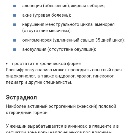
алопеция (облысение), жирная себорея;
акне (угревая болезнь);
нарушения менструального цикла: аменорея
(отсутствие месячных);
олигоменорея (удлиненный свыше 35 дней цикл);
ановуляция (отсутствие овуляции);
простатит в хронической форме.
Расшифровку анализа может проводить опытный врач-
эндокринолог, а также андролог, уролог, гинеколог,
педиатр и другие специалисты.
Эстрадиол
Наиболее активный эстрогенный (женский) половой
стероидный гормон.
У женщин вырабатывается в яичниках, в плаценте и в
сетчатой зоне коры надпочечников под влиянием