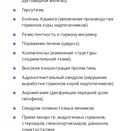
щитовидной железы);
Гирсутизм;
Болезнь Кушинга (увеличение производства
гормонов коры надпочечников);
Резистентность к гормону инсулину;
Поражение печени (цирроз);
Коллагенозы (изменение структуры
соединительной ткани);
Высокая концентрация пролактина;
Адреногенитальный синдром (нарушение
выработки гормонов корой надпочечников);
Акромегалия (дисфункция передней доли
гипофиза);
Синдром поликистозных яичников;
Прием лекарств: андрогенных гормонов,
стероидов, глюкокортикоидов, даназола,
соматостатина.