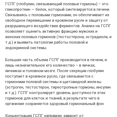
ГСПГ (глобулин, связывающий половые гормоны) – это
гликопротеин — белок, который синтезируется в печени.
Связываясь с половыми гормонами, он обеспечивает их
свободное перемещение в кровяном русле и защиту от
разрушающего воздействия ферментов. Анализ на ГСПГ
позволяет оценить активную фракцию мужских и
женских половых гормонов (тестостерона, эстрадиола, и
т.д.) и выявить патологии работы половой и
эндокринной системы.
Большая часть объема ГСПГ производится в печени, и
лишь незначительное его количество – в яичках,
яичниках и головном мозге. После секреции глобулин
поступает в кровяное русло, где связывается с
гормонами половой системы и щитовидной железы
(эстроген, тестостерон, тиреотропные гормоны, инсулин
и т.д.). ГСПГ контролирует уровень доступности этих
гормонов для клеток и тканей, в результате чего в
организме сохраняется здоровый гормональный фон.
Концентрация ГСПГ напрямую зависит от